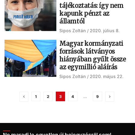
tájékoztatás: így nem
kapunk pénzt az
államtól
Sipos Zoltán
2020. július 8.
Magyar kormányzati
források látványos
hiányában gyűlt össze
az egymillió aláírás
Sipos Zoltán
2020. május 22.
1
2
3
4
…
9
Ne maradj le egyetlen új bejegyzésről sem!