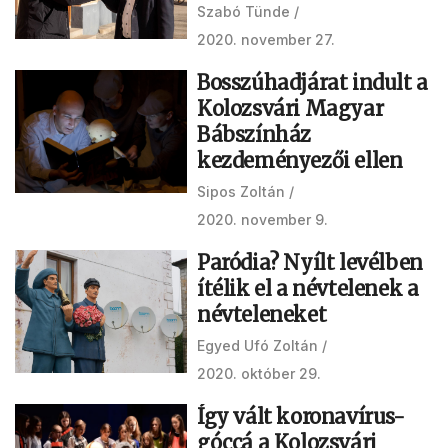
Szabó Tünde
2020. november 27.
Bosszúhadjárat indult a
Kolozsvári Magyar
Bábszínház
kezdeményezői ellen
Sipos Zoltán
2020. november 9.
Paródia? Nyílt levélben
ítélik el a névtelenek a
névteleneket
Egyed Ufó Zoltán
2020. október 29.
Így vált koronavírus-
góccá a Kolozsvári