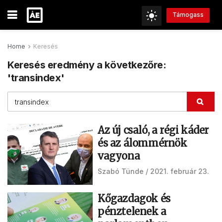
Támogass
Home
Keresés
Keresés eredmény a következőre:
'transindex'
Az új csaló, a régi káder
és az álommérnök
vagyona
Szabó Tünde
2021. február 23.
Kőgazdagok és
pénztelenek a