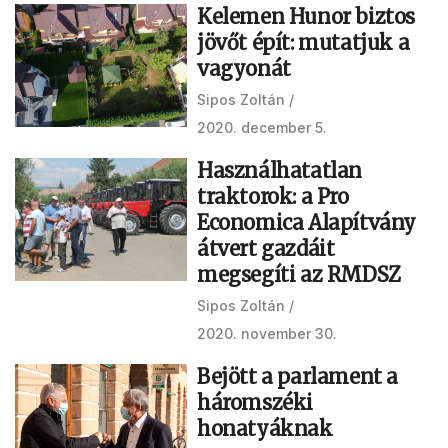
Kelemen Hunor biztos
jövőt épít: mutatjuk a
vagyonát
Sipos Zoltán
2020. december 5.
Használhatatlan
traktorok: a Pro
Economica Alapítvány
átvert gazdáit
megsegíti az RMDSZ
Sipos Zoltán
2020. november 30.
Bejött a parlament a
háromszéki
honatyáknak