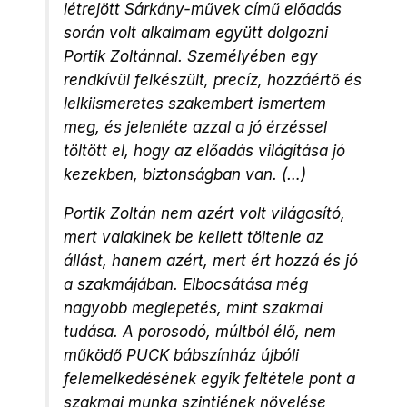
létrejött Sárkány-művek című előadás
során volt alkalmam együtt dolgozni
Portik Zoltánnal. Személyében egy
rendkívül felkészült, precíz, hozzáértő és
lelkiismeretes szakembert ismertem
meg, és jelenléte azzal a jó érzéssel
töltött el, hogy az előadás világítása jó
kezekben, biztonságban van. (…)
Portik Zoltán nem azért volt világosító,
mert valakinek be kellett töltenie az
állást, hanem azért, mert ért hozzá és jó
a szakmájában. Elbocsátása még
nagyobb meglepetés, mint szakmai
tudása. A porosodó, múltból élő, nem
működő PUCK bábszínház újbóli
felemelkedésének egyik feltétele pont a
szakmai munka szintjének növelése