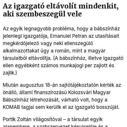
Az igazgató eltávolít mindenkit,
aki szembeszegül vele
Az egyik legnagyobb probléma, hogy a bábszínház
jelenlegi igazgatója, Emanuiel Petran az utasításait
megkérdőjelező vagy neki ellenszegülő
alkalmazottakat úgy a román, mint a magyar
társulatból eltávolítja. (A bábszínház, illetve igazgató
ellen egyébként számos munkajogi per zajlott és
zajlik.)
Miután augusztus 18-án sajtótájékoztatón kérték az
önálló, állami finanszírozású Kolozsvári Magyar
Bábszínház létrehozását, várható volt, hogy a
KOMAB tagjai sem kerülik el az igazgató bosszúját.
Portik Zoltán világosítóval – a társulat egyik
alapembere, a szakszervezet képviselője és a