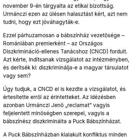
november 9-én tárgyalta az etikai bizottság.
Urmánczi ezen az ülésen halasztást kért, azt nem
tudni, hogy ezt jóváhagyták-e.
Ezzel párhuzamosan a bábszínház vezetősége –
Romániában premierként – az Országos
Diszkrimináció-ellenes Tanácshoz (CNCD) fordult.
Azt kérte, indítsanak vizsgálatot az intézményben,
és derítsék ki: diszkriminálja-e a magyar társulatot
vagy sem?
Úgy tudjuk, a CNCD el is kezdte a vizsgálatot, és
értesítette erről az érintetteket. Az idézésben
azonban Urmánczi Jenő „reclamat” vagyis
feljelentett minőségben szerepel, vagyis a
bábszínész diszkriminálta a Puck Bábszínházat.
A Puck Bábszínházban kialakult konfliktus minden