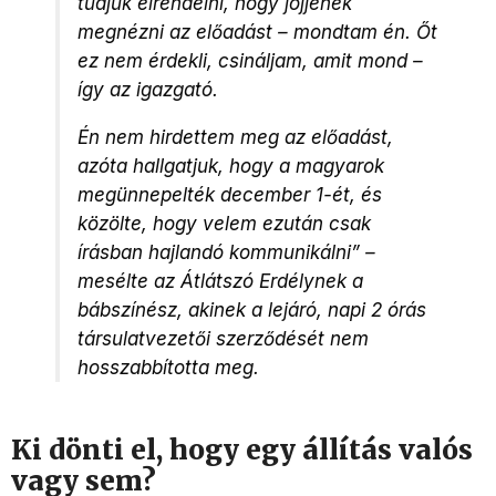
tudjuk elrendelni, hogy jöjjenek
megnézni az előadást – mondtam én. Őt
ez nem érdekli, csináljam, amit mond –
így az igazgató.
Én nem hirdettem meg az előadást,
azóta hallgatjuk, hogy a magyarok
megünnepelték december 1-ét, és
közölte, hogy velem ezután csak
írásban hajlandó kommunikálni” –
mesélte az Átlátszó Erdélynek a
bábszínész, akinek a lejáró, napi 2 órás
társulatvezetői szerződését nem
hosszabbította meg.
Ki dönti el, hogy egy állítás valós
vagy sem?