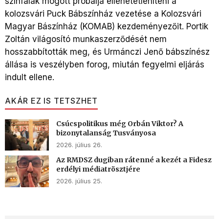
színfalak mögött próbálja ellehetetleníteni a
kolozsvári Puck Bábszínház vezetése a Kolozsvári
Magyar Bászínház (KOMAB) kezdeményezőit. Portik
Zoltán világosító munkaszerződését nem
hosszabbították meg, és Urmánczi Jenő bábszínész
állása is veszélyben forog, miután fegyelmi eljárás
indult ellene.
AKÁR EZ IS TETSZHET
Csúcspolitikus még Orbán Viktor? A
bizonytalanság Tusványosa
2026. július 26.
Az RMDSZ dugiban rátenné a kezét a Fidesz
erdélyi médiatrösztjére
2026. július 25.