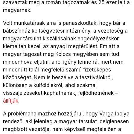
szavaztak meg a román tagozatnak és 25 ezer lejt a
magyarnak.
Volt munkatársak arra is panaszkodtak, hogy bár a
bábszínház költségvetési intézmény, a vezetőség a
magyar társulat kiszállásainak engedélyezéskor
kiemelten kezeli az anyagi megtérülést. Emiatt a
magyar tagozat még Kolozs megyében sem tud
mindenhova eljutni, ahol igény lenne rá, mert nem
mindenütt talál megfelelő számú fizetőképes
közönséget. Nem is beszélve a fesztiválokról,
különösen a külföldiekről, ahol szakmai
visszajelzéseket kaphatnának, fejlődhetnének –
állítják
.
A problémahalmazhoz hozzájárul, hogy Varga Ibolya
rendező, aki jelenleg a magyar társulat ideiglenesen
megbízott vezetője, nem képviseli megfelelően a