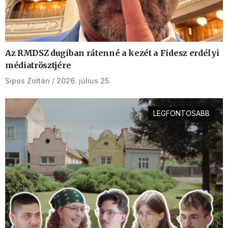
Az RMDSZ dugiban rátenné a kezét a Fidesz erdélyi
médiatrösztjére
Sipos Zoltán
2026. július 25.
LEGFONTOSABB