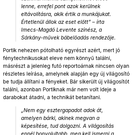
lenne, errefel pont azok kerülnek
eltávolításra, akik értik a munkájukat.
Értetlenül állok az eset előtt” – írta
Imecs-Magdó Levente színész, a
Sárkány-művek bábelőadás rendezője.
Portik nehezen pótolható egyrészt azért, mert jó
fénytechnikusokat eleve nem könnyű találni,
másrészt a jelenleg futó reportoárnak nincsen olyan
részletes leírása, amelynek alapján egy új világosító
be tudja állítani a fényeket. Bár sikerült új világosítót
találni, azonban Portiknak már nem volt ideje a
darabokat átadni, a technikát betanítani.
„Nem egy esztergapadot adok át,
amelyen bárki, akinek megvan a
képesítése, tud dolgozni. A világosítás
ennél bonyolultabb, meg kell ismerni a