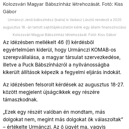
Urmánczi Jenő bábszínész (balra) ls Vadasz László rendező a 2020
augusztus 18.-án tartott sajtótájékoztatón kérik egy állami finanszírozású
Kolozsvári Magyar Bábszínház létrehozását. Fotó: Kiss Gábor
Az idézésben mellékelt 46 (!) kérdésből
egyértelműen kiderül, hogy Urmánczi KOMAB-os
szerepvállalása, a magyar társulat szervezkedése,
illetve a Puck Bábszínházról a nyilvánosságba
kikerült állítások képezik a fegyelmi eljárás indokát.
Az idézésben felsorolt kérdések az augusztus 18-27.
között megjelent újságcikkek egy részére
támaszkodnak.
„Ezek egy részét valóban én mondtam, más
dolgokat nem, megint más dolgokat ők válaszoltak”
– értékelte Urmánczi. Az ő ügyét ma, vagyis