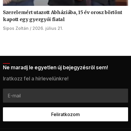
Szerelemért utazott Abháziába, 15 év orosz börtönt
kapott egy gyergyói fiatal
Sipos Zoltán
2026. július 21.
Ne maradj le egyetlen új bejegyzésről sem!
Iratkozz fel a hírlevelünkre!