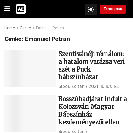
Támogass
Home
Címke
Emanuiel Petran
Címke:
Emanuiel Petran
Szentivánéji rémálom:
a hatalom varázsa veri
szét a Puck
bábszínházat
Sipos Zoltán
2021. július 14.
Bosszúhadjárat indult a
Kolozsvári Magyar
Bábszínház
kezdeményezői ellen
Sipos Zoltán