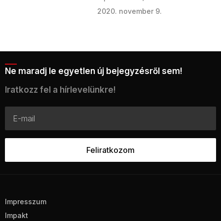
2020. november 9.
Ne maradj le egyetlen új bejegyzésről sem!
Iratkozz fel a hírlevelünkre!
Impresszum
Impakt