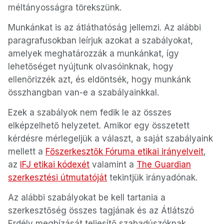
méltányosságra törekszünk.
Munkánkat is az átláthatóság jellemzi. Az alábbi
paragrafusokban leírjuk azokat a szabályokat,
amelyek meghatározzák a munkánkat, így
lehetőséget nyújtunk olvasóinknak, hogy
ellenőrizzék azt, és eldöntsék, hogy munkánk
összhangban van-e a szabályainkkal.
Ezek a szabályok nem fedik le az összes
elképzelhető helyzetet. Amikor egy összetett
kérdésre mérlegeljük a választ, a saját szabályaink
mellett a
Főszerkesztők Fóruma etikai irányelveit
,
az
IFJ etikai kódexét
valamint a
The Guardian
szerkesztési útmutatóját
tekintjük irányadónak.
Az alábbi szabályokat be kell tartania a
szerkesztőség összes tagjának és az Átlátszó
Erdély megbízását teljesítő szabadúszóknak.