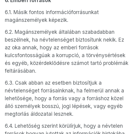
6. Emberi források
6.1. Másik fontos információforrásunkat
magánszemélyek képezik.
6.2. Magánszemélyek általában szabadabban
beszélnek, ha névtelenséget biztosítunk nekik. Ez
az oka annak, hogy az emberi források
kulcsfontosságúak a korrupció, a törvénysértések
és egyéb, közérdeklődésre számot tartó problémák
feltárásában.
6.3. Csak abban az esetben biztosítjuk a
névtelenséget forrásainknak, ha felmerül annak a
lehetősége, hogy a forrás vagy a forráshoz közel
álló személyek bosszú, jogi lépések, vagy egyéb
megtorlás áldozatai lesznek.
6.4. Lehetőség szerint körülírjuk, hogy a névtelen
források hogyan jutottak az információk birtokába