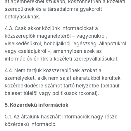
átlagembereknél szűkebb, köszönhetően a közéleti
szerepüknek és a társadalomra gyakorolt
befolyásuknak.
4.3. Csak akkor közlünk információkat a
közszereplők magánéletéről – vagyonukról,
viselkedésükről, hobbijaikról, egészségi állapotukról
vagy családjukról –, amennyiben ezek az
információk érintik a közéleti szerepvállalásukat.
4.4. Nem tartjuk közszereplőnek azokat a
személyeket, akik nem saját akaratukból kerültek
közérdeklődésre számot tartó helyzetbe (például
baleset túlélői vagy politikusok rokonai).
5. Közérdekű információk
5.1. Az általunk használt információk nagy része
közérdekű információ.