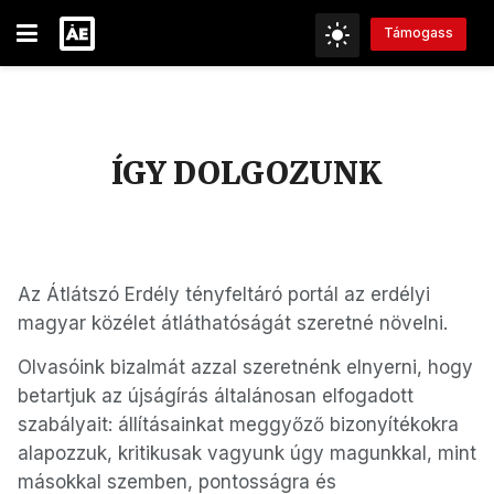
Támogass
ÍGY DOLGOZUNK
Az Átlátszó Erdély tényfeltáró portál az erdélyi
magyar közélet átláthatóságát szeretné növelni.
Olvasóink bizalmát azzal szeretnénk elnyerni, hogy
betartjuk az újságírás általánosan elfogadott
szabályait: állításainkat meggyőző bizonyítékokra
alapozzuk, kritikusak vagyunk úgy magunkkal, mint
másokkal szemben, pontosságra és