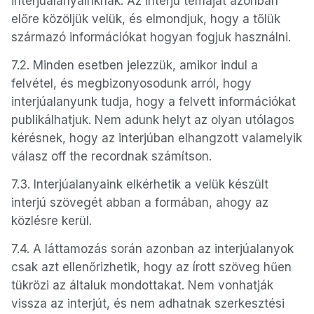
interjúalanyainknak. Az interjú témáját azonban
előre közöljük velük, és elmondjuk, hogy a tőlük
származó információkat hogyan fogjuk használni.
7.2. Minden esetben jelezzük, amikor indul a
felvétel, és megbizonyosodunk arról, hogy
interjúalanyunk tudja, hogy a felvett információkat
publikálhatjuk. Nem adunk helyt az olyan utólagos
kérésnek, hogy az interjúban elhangzott valamelyik
válasz off the recordnak számítson.
7.3. Interjúalanyaink elkérhetik a velük készült
interjú szövegét abban a formában, ahogy az
közlésre kerül.
7.4. A láttamozás során azonban az interjúalanyok
csak azt ellenőrizhetik, hogy az írott szöveg hűen
tükrözi az általuk mondottakat. Nem vonhatják
vissza az interjút, és nem adhatnak szerkesztési