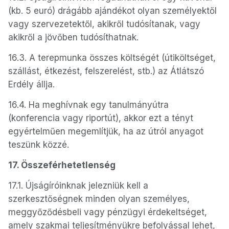
(kb. 5 euró) drágább ajándékot olyan személyektől
vagy szervezetektől, akikről tudósítanak, vagy
akikről a jövőben tudósíthatnak.
16.3. A terepmunka összes költségét (útiköltséget,
szállást, étkezést, felszerelést, stb.) az Átlátszó
Erdély állja.
16.4. Ha meghívnak egy tanulmányútra
(konferencia vagy riportút), akkor ezt a tényt
egyértelműen megemlítjük, ha az útról anyagot
teszünk közzé.
17. Összeférhetetlenség
17.1. Újságíróinknak jelezniük kell a
szerkesztőségnek minden olyan személyes,
meggyőződésbeli vagy pénzügyi érdekeltséget,
amely szakmai teljesítményükre befolyással lehet,