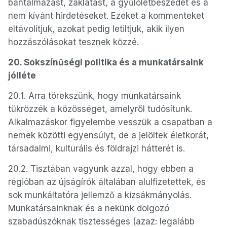
bántalmazást, zaklatást, a gyűlöletbeszédet és a
nem kívánt hirdetéseket. Ezeket a kommenteket
eltávolítjuk, azokat pedig letiltjuk, akik ilyen
hozzászólásokat tesznek közzé.
20. Sokszínűségi politika és a munkatársaink
jólléte
20.1. Arra törekszünk, hogy munkatársaink
tükrözzék a közösséget, amelyről tudósítunk.
Alkalmazáskor figyelembe vesszük a csapatban a
nemek közötti egyensúlyt, de a jelöltek életkorát,
társadalmi, kulturális és földrajzi hátterét is.
20.2. Tisztában vagyunk azzal, hogy ebben a
régióban az újságírók általában alulfizetettek, és
sok munkáltatóra jellemző a kizsákmányolás.
Munkatársainknak és a nekünk dolgozó
szabadúszóknak tisztességes (azaz: legalább