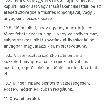
10.4. Ha a cikk megjelenése után új információt
kapunk, akkor azt vagy frissítésként illesztjük be az
eredeti szövegbe a frissítés időpontjával, vagy új
anyagként tesszük közzé.
10.5. Előfordulhat, hogy egy anyagunk teljesen
téves feltételezésen alapul, vagy valamilyen más,
súlyos szakmai hibát követünk el. Ilyenkor külön
anyagban magyarázzuk el, miért tévedtünk.
10.6. A szerkesztési szűrőkön átment, már
közzétett anyagokat csak egészen kivételes
esetben, jogerős bírósági döntés esetén távolítjuk
el.
10.7. Minden hibabejelentésre tisztességesen,
ésszerű módon és időben reagálunk.
11. Olvasói levelek