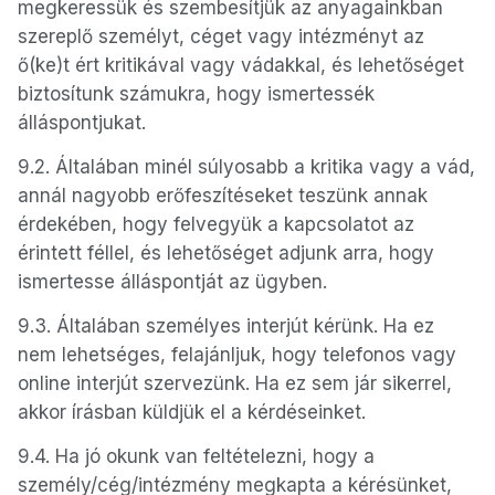
megkeressük és szembesítjük az anyagainkban
szereplő személyt, céget vagy intézményt az
ő(ke)t ért kritikával vagy vádakkal, és lehetőséget
biztosítunk számukra, hogy ismertessék
álláspontjukat.
9.2. Általában minél súlyosabb a kritika vagy a vád,
annál nagyobb erőfeszítéseket teszünk annak
érdekében, hogy felvegyük a kapcsolatot az
érintett féllel, és lehetőséget adjunk arra, hogy
ismertesse álláspontját az ügyben.
9.3. Általában személyes interjút kérünk. Ha ez
nem lehetséges, felajánljuk, hogy telefonos vagy
online interjút szervezünk. Ha ez sem jár sikerrel,
akkor írásban küldjük el a kérdéseinket.
9.4. Ha jó okunk van feltételezni, hogy a
személy/cég/intézmény megkapta a kérésünket,