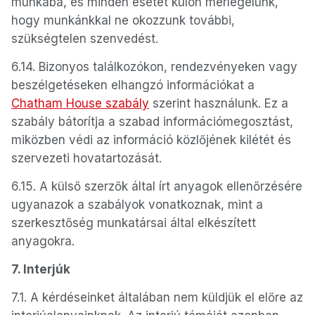
munkába, és minden esetet külön mérlegelünk,
hogy munkánkkal ne okozzunk további,
szükségtelen szenvedést.
6.14. Bizonyos találkozókon, rendezvényeken vagy
beszélgetéseken elhangzó információkat a
Chatham House szabály
szerint használunk. Ez a
szabály bátorítja a szabad információmegosztást,
miközben védi az információ közlőjének kilétét és
szervezeti hovatartozását.
6.15. A külső szerzők által írt anyagok ellenőrzésére
ugyanazok a szabályok vonatkoznak, mint a
szerkesztőség munkatársai által elkészített
anyagokra.
7. Interjúk
7.1. A kérdéseinket általában nem küldjük el előre az