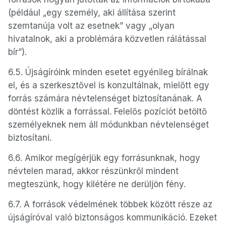
(például „egy személy, aki állítása szerint
szemtanúja volt az esetnek” vagy „olyan
hivatalnok, aki a problémára közvetlen rálátással
bír”).
6.5. Újságíróink minden esetet egyénileg bírálnak
el, és a szerkesztővel is konzultálnak, mielőtt egy
forrás számára névtelenséget biztosítanának. A
döntést közlik a forrással. Felelős pozíciót betöltő
személyeknek nem áll módunkban névtelenséget
biztosítani.
6.6. Amikor megígérjük egy forrásunknak, hogy
névtelen marad, akkor részünkről mindent
megteszünk, hogy kilétére ne derüljön fény.
6.7. A források védelmének többek között része az
újságíróval való biztonságos kommunikáció. Ezeket