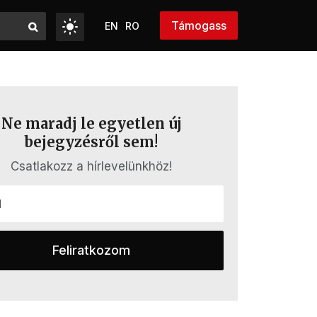
Támogass
EN
RO
Ne maradj le egyetlen új
bejegyzésről sem!
Csatlakozz a hírlevelünkhöz!