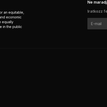
Ne maradj 
Iratkozz fe
or an equitable,
l and economic
e equally
 in the public