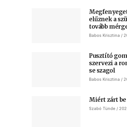
Megfenyeget
elűznek a sz
tovább mérg
Babos Krisztina
2
Pusztító gom
szervezi a r
se szagol
Babos Krisztina
2
Miért zárt be
Szabó Tünde
202