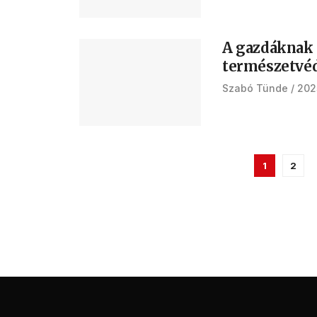
A gazdáknak 
természetvé
Szabó Tünde
202
1
2