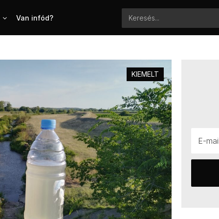
Van infód?
KIEMELT