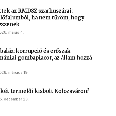
tek az RMDSZ szarhuszárai:
ülőfalumból, ha nem tűröm, hogy
ezzenek
026. május 4.
baláz: korrupció és erőszak
omániai gombapiacot, az állam hozzá
026. március 19.
 két termelői kisbolt Kolozsváron?
5. december 23.