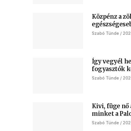
Közpénz a zö
egészségeseb
Szabó Tünde
202
Így vegyél he
fogyasztók k
Szabó Tünde
202
Kivi, füge nő
minket a Pal
Szabó Tünde
202