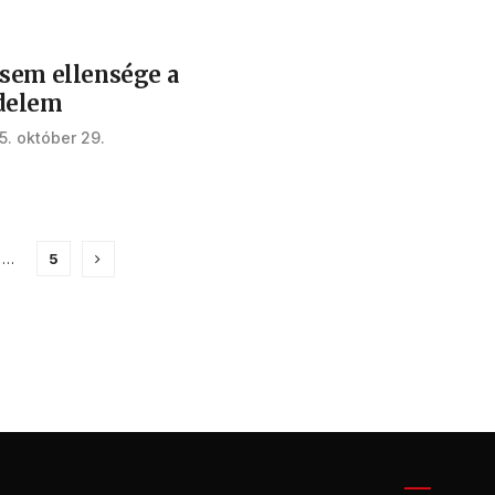
sem ellensége a
delem
5. október 29.
…
5