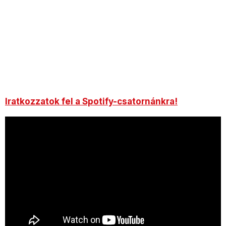
Iratkozzatok fel a Spotify-csatornánkra!