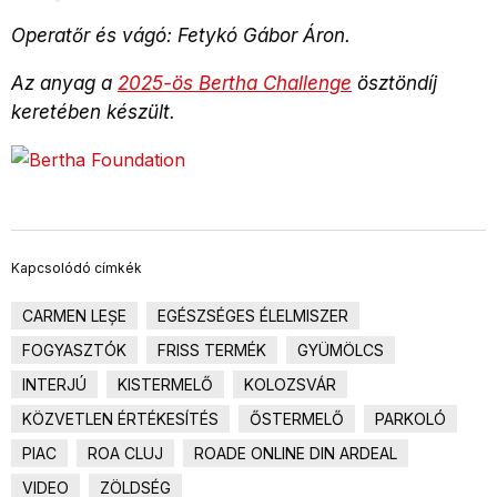
Operatőr és vágó: Fetykó Gábor Áron.
Az anyag a
2025-ös Bertha Challenge
ösztöndíj
keretében készült.
Kapcsolódó címkék
CARMEN LEȘE
EGÉSZSÉGES ÉLELMISZER
FOGYASZTÓK
FRISS TERMÉK
GYÜMÖLCS
INTERJÚ
KISTERMELŐ
KOLOZSVÁR
KÖZVETLEN ÉRTÉKESÍTÉS
ŐSTERMELŐ
PARKOLÓ
PIAC
ROA CLUJ
ROADE ONLINE DIN ARDEAL
VIDEO
ZÖLDSÉG