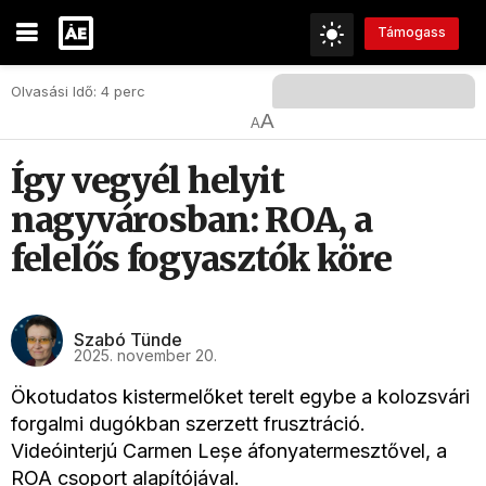
Támogass
Olvasási Idő: 4 perc
A
A
Így vegyél helyit
nagyvárosban: ROA, a
felelős fogyasztók köre
Szabó Tünde
2025. november 20.
Ökotudatos kistermelőket terelt egybe a kolozsvári
forgalmi dugókban szerzett frusztráció.
Videóinterjú Carmen Leșe áfonyatermesztővel, a
ROA csoport alapítójával.