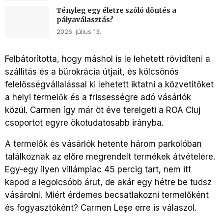
Tényleg egy életre szóló döntés a
pályaválasztás?
2026. július 13.
Felbátorította, hogy máshol is le lehetett rövidíteni a
szállítás és a bürokrácia útjait, és kölcsönös
felelősségvállalással ki lehetett iktatni a közvetítőket
a helyi termelők és a frissességre adó vásárlók
közül. Carmen így már öt éve terelgeti a ROA Cluj
csoportot egyre ökotudatosabb irányba.
A termelők és vásárlók hetente három parkolóban
találkoznak az előre megrendelt termékek átvételére.
Egy-egy ilyen villámpiac 45 percig tart, nem itt
kapod a legolcsóbb árut, de akár egy hétre be tudsz
vásárolni. Miért érdemes becsatlakozni termelőként
és fogyasztóként? Carmen Leșe erre is válaszol.