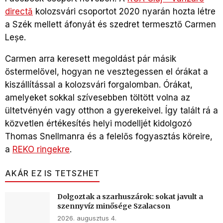
directă
kolozsvári csoportot 2020 nyarán hozta létre
a Szék mellett áfonyát és szedret termesztő Carmen
Leșe.
Carmen arra keresett megoldást pár másik
őstermelővel, hogyan ne vesztegessen el órákat a
kiszállítással a kolozsvári forgalomban. Órákat,
amelyeket sokkal szívesebben töltött volna az
ültetvényén vagy otthon a gyerekeivel. Így talált rá a
közvetlen értékesítés helyi modelljét kidolgozó
Thomas Snellmanra és a felelős fogyasztás köreire,
a
REKO ringekre
.
AKÁR EZ IS TETSZHET
Dolgoztak a szarhuszárok: sokat javult a
szennyvíz minősége Szalacson
2026. augusztus 4.