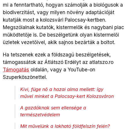
mi a fenntartható, hogyan számolják a biológusok a
biodiverzitást, vagy milyen növény adaptációját
kutatják most a kolozsvári Palocsay-kertben.
Megszólalnak kutatók, kistermelők és nagybani piac
működtetője is. De beszélgetünk olyan kistermelői
üzletek vezetőivel, akik sajnos bezárták a boltot.
Ha tetszenek ezek a földszagú beszélgetések,
támogassátok az Átlátszó Erdélyt az atlatszo.ro
Támogatás
oldalán, vagy a YouTube-on
Szuperköszönettel.
Kivi, füge nő a hazai alma mellett: így
művel minket a Palocsay-kert Kolozsváron
A gazdáknak sem ellensége a
természetvédelem
Mit művelünk a lakható földfelszín felén?