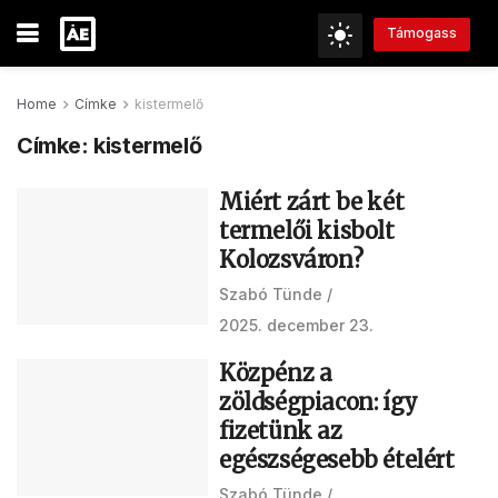
Támogass
Home
Címke
kistermelő
Címke:
kistermelő
Miért zárt be két
termelői kisbolt
Kolozsváron?
Szabó Tünde
2025. december 23.
Közpénz a
zöldségpiacon: így
fizetünk az
egészségesebb ételért
Szabó Tünde