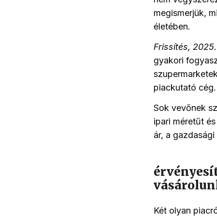
megismerjük, mi
életében.
Frissítés, 2025
gyakori fogyasz
szupermarketek
piackutató cég.
Sok vevőnek sz
ipari méretűt é
ár, a gazdaság
érvényesí
vásárolun
Két olyan piacr