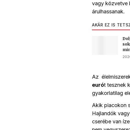
vagy közvetve 
árulhassanak.
AKÁR EZ IS TETS
Dol
sok
min
202
Az élelmiszere
euró
t tesznek 
gyakorlatilag e
Akik piacokon 
Hajlandók vagyu
cserébe van íz
nem vegyszerezi