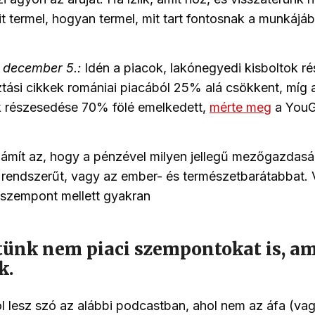
t termel, hogyan termel, mit tart fontosnak a munkájá
. december 5.:
Idén a piacok, lakónegyedi kisboltok r
tási cikkek romániai piacából 25% alá csökkent, míg a
 részesedése 70% fölé emelkedett,
mérte meg
a YouG
ámít az, hogy a pénzével milyen jellegű mezőgazdasá
s rendszerűt, vagy az ember- és természetbarátabbat. 
i szempont mellett gyakran
tünk nem piaci szempontokat is, am
k.
ól lesz szó az alábbi podcastban, ahol nem az áfa (v