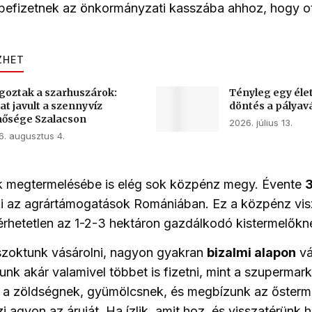
befizetnek az önkormányzati kasszába ahhoz, hogy o
ZHET
goztak a szarhuszárok:
Tényleg egy élet
at javult a szennyvíz
döntés a pályav
ősége Szalacson
2026. július 13.
6. augusztus 4.
k megtermelésébe is elég sok közpénz megy. Évente
3
ki az agrártámogatások Romániában. Ez a közpénz vis
lérhetetlen az 1-2-3 hektáron gazdálkodó kistermelőkn
szoktunk vásárolni, nagyon gyakran
bizalmi alapon
vá
nk akár valamivel többet is fizetni, mint a szupermar
e a zöldségnek, gyümölcsnek, és megbízunk az őster
 agyon az áruját. Ha ízlik, amit hoz, és visszatérünk 