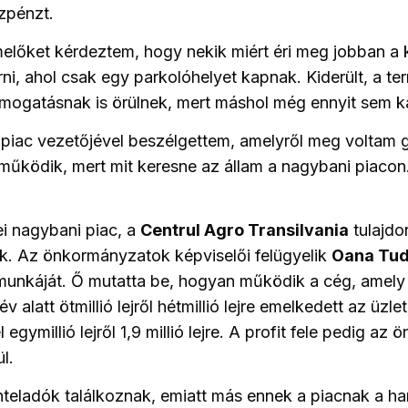
özpénzt.
előket kérdeztem, hogy nekik miért éri meg jobban a 
ni, ahol csak egy parkolóhelyet kapnak. Kiderült, a t
ámogatásnak is örülnek, mert máshol még ennyit sem 
 piac vezetőjével beszélgettem, amelyről meg voltam
űködik, mert mit keresne az állam a nagybani piacon.
i nagybani piac, a
Centrul Agro Transilvania
tulajdo
. Az önkormányzatok képviselői felügyelik
Oana Tud
munkáját. Ő mutatta be, hogyan működik a cég, amel
v alatt ötmillió lejről hétmillió lejre emelkedett az üzle
egymillió lejről 1,9 millió lejre. A profit fele pedig a
l.
onteladók találkoznak, emiatt más ennek a piacnak a ha