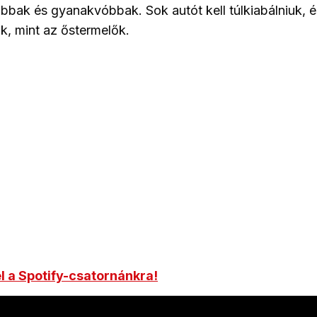
bak és gyanakvóbbak. Sok autót kell túlkiabálniuk, é
, mint az őstermelők.
el a Spotify-csatornánkra!