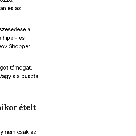
ban és az
észesedése a
 hiper- és
ov Shopper
got támogat:
Vagyis a puszta
ikor ételt
agy nem csak az