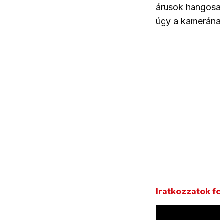
árusok hangosab
úgy a kamerának
Iratkozzatok f