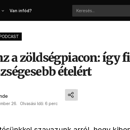
Van infód?
PODCAST
z a zöldségpiacon: így f
zségesebb ételért
nde
ember 26.
Olvasási Idő: 6 perc
tésünkkel szavazunk arról, hogy kibe