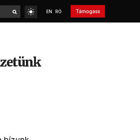
Támogass
EN
RO
izetünk
n bízunk