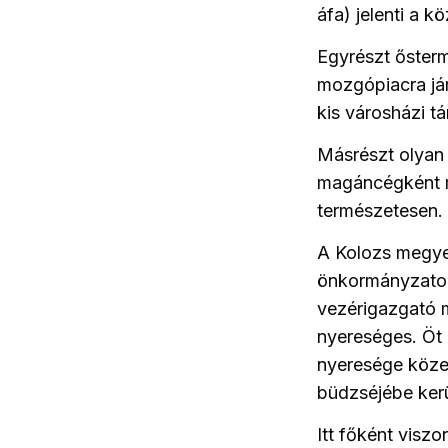
áfa) jelenti a k
Egyrészt ősterm
mozgópiacra jár
kis városházi t
Másrészt olyan
magáncégként m
természetesen.
A Kolozs megye
önkormányzatok
vezérigazgató 
nyereséges. Öt é
nyeresége közel 
büdzséjébe kerü
Itt főként visz