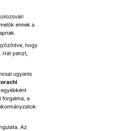
kolozsvári
ermelők ennek a
kapnak.
 győződve, hogy
 Hát pénzt,
nosai ugyanis
orachi
y egyébként
ti forgalma, a
z önkormányzatok
ngulata. Az