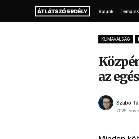
Rólunk
Témáink
KLÍMAVÁLSÁG
Közpén
az egés
Szabó Tü
2025. nov
Minden köl