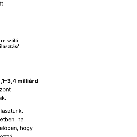
tt
re szóló
álasztás?
,1–3,4 milliárd
zont
ek.
lasztunk.
ketben, ha
melőben, hogy
hozzá,