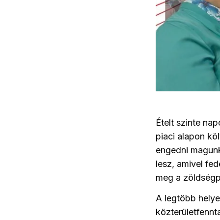
Ételt szinte n
piaci alapon kö
engedni magunkn
lesz, amivel fe
meg a zöldségp
A legtöbb helye
közterületfennt