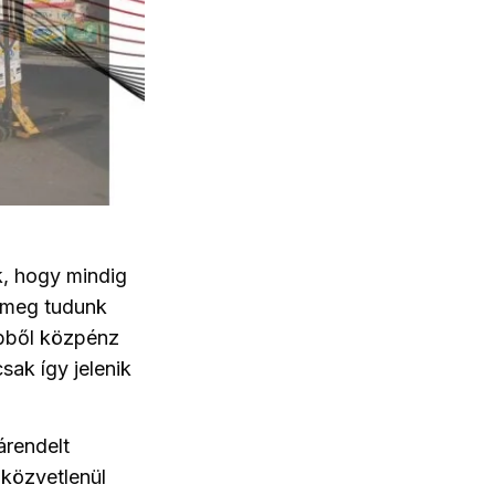
k, hogy mindig
t meg tudunk
ebből közpénz
sak így jelenik
árendelt
 közvetlenül