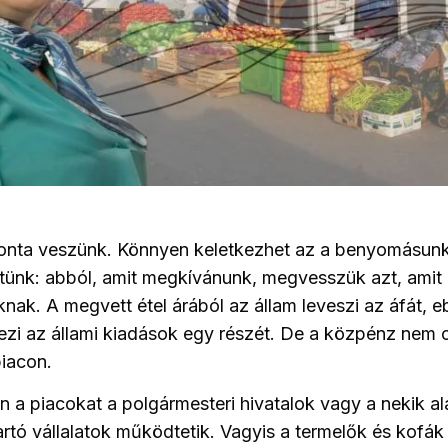
aponta veszünk. Könnyen keletkezhet az a benyomásun
ltünk: abból, amit megkívánunk, megvesszük azt, ami
ak. A megvett étel árából az állam leveszi az áfát, 
dezi az állami kiadások egy részét. De a közpénz nem c
iacon.
n a piacokat a polgármesteri hivatalok vagy a nekik al
artó vállalatok működtetik. Vagyis a termelők és kofák