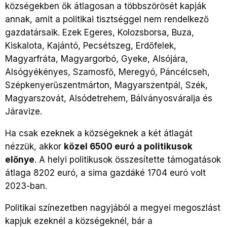
községekben ők átlagosan
a többszörösét kapják
annak, amit a politikai tisztséggel nem rendelkező
gazdatársaik. Ezek Egeres, Kolozsborsa, Buza,
Kiskalota, Kajántó, Pecsétszeg, Erdőfelek,
Magyarfráta, Magyargorbó, Gyeke, Alsójára,
Alsógyékényes, Szamosfő, Meregyó, Páncélcseh,
Szépkenyerűszentmárton, Magyarszentpál, Szék,
Magyarszovát, Alsódetrehem, Bálványosváralja és
Járavize.
Ha csak ezeknek a községeknek a két átlagát
nézzük, akkor
közel 6500 euró a politikusok
előnye
. A helyi politikusok összesítette támogatások
átlaga 8202 euró, a sima gazdáké 1704 euró volt
2023-ban.
Politikai színezetben nagyjából a megyei megoszlást
kapjuk ezeknél a községeknél, bár a