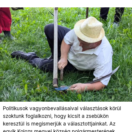
Politikusok vagyonbevallásaival választások körül
szoktunk foglalkozni, hogy kicsit a zsebükön
keresztül is megismerjük a választottjainkat. Az
egyik Kolozs megyei község polgármesterének