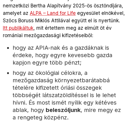
nemzetközi Bertha Alapítvány 2025-ös ösztöndíjára,
amelyet az
ALPA – Land for Life
egyesület elnökével,
Szőcs Boruss Miklós Attilával együtt el is nyertünk.
Itt publikáltuk
, mit értettem meg az elmúlt öt év
romániai mezőgazdasági kifizetéseiből:
hogy az APIA-nak és a gazdáknak is
érdeke, hogy egyre kevesebb gazda
kapjon egyre több pénzt;
hogy az ökológiai célokra, a
mezőgazdaság környezetbarátabbá
tételére kifizetett óriási összegek
többségét látszatzöldítéssel is le lehet
hívni. És most ismét nyílik egy kétéves
ablak, hogy
beleszóljunk
, mire megy ez
a rengeteg közpénz.