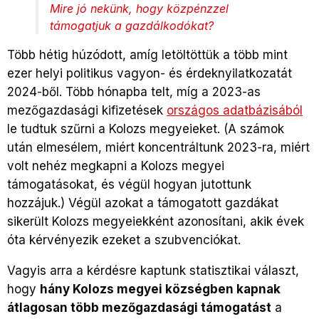
Mire jó nekünk, hogy közpénzzel
támogatjuk a gazdálkodókat?
Több hétig húzódott, amíg letöltöttük a több mint
ezer helyi politikus vagyon- és érdeknyilatkozatát
2024-ből. Több hónapba telt, míg a 2023-as
mezőgazdasági kifizetések
országos adatbázisából
le tudtuk szűrni a Kolozs megyeieket. (A számok
után elmesélem, miért koncentráltunk 2023-ra, miért
volt nehéz megkapni a Kolozs megyei
támogatásokat, és végül hogyan jutottunk
hozzájuk.) Végül azokat a támogatott gazdákat
sikerült Kolozs megyeiekként azonosítani, akik évek
óta kérvényezik ezeket a szubvenciókat.
Vagyis arra a kérdésre kaptunk statisztikai választ,
hogy
hány Kolozs megyei községben kapnak
átlagosan több mezőgazdasági támogatást
a