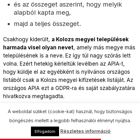
és az összeget aszerint, hogy melyik
alapból kapta meg,
majd a teljes összeget.
Csakhogy kiderült,
a Kolozs megyei települések
harmada visel olyan nevet
, amely más megye más
településének is a neve. Ez így túl nagy szórás lett
volna. Ezért hetekig kérleltük levélben az APIA-t,
hogy küldje el az egyébként is nyilvános országos
listából csak a Kolozs megyei kifizetések listáját. Az
országos APIA ezt a GDPR-ra és saját szabályzatára
hivatkozva megtagadta.
Közben viszont kitaláltuk, hogy ha nem kapjuk meg a
A weboldal sütiket (cookie-kat) használ, hogy biztonságos
Kolozs megyei kifizetések listáját, hogyan tehetjük
böngészés mellett a legjobb felhasználói élményt nyújtsa.
még erősebbé az összehasonlítási alapot. Az APIA
Részletes információ
Elfogadom
2022-ben még közölte a kifizetések rendszerében