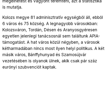
megélhetést és vagyont teremteni, azt a statisztika
is mutatja.
Kolozs megye 81 adminisztratív egységből áll, ebből
6 város és 75 község. A legnagyobb városokban:
Kolozsváron, Tordán, Désen és Aranyosgyéresen
egyetlen jelenlegi tanácsosnál sem találtunk APIA-
támogatást. A hat város közül négyben, a városok
kétharmadában nincs most ilyen helyi politikus. A két
másik város, Bánffyhunyad és Szamosújvár
vezetésében is olyanok ülnek, akik csak pár száz
eurónyi szubvenciót kaptak.