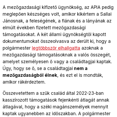
A mezőgazdasági kifizető ügynökség, az APIA pedig
meglepően készséges volt, amikor kikértem a Sallai
Jánosnak, a feleségének, a fiának és a lányának az
elmúlt években fizetett mezőgazdasági
támogatásokat. A két állami ügynökségtől kapott
dokumentumokat összeolvasva az derült ki, hogy a
polgármester
legtöbbször elhallgatta
azoknak a
mezőgazdasági támogatásoknak a valós összegét,
amelyet személyesen ő vagy a családtagjai kaptak.
Úgy, hogy se ő, se a családtagjai
nem a
mezőgazdaságból élnek
, és ezt el is mondták,
amikor rákérdeztem.
Összevetettem a szűk család által 2022-23-ban
kasszírozott támogatások fejenkénti átlagát annak
átlagával, hogy a széki magánszemélyek mennyit
kaptak ugyanebben az időszakban. A polgármester