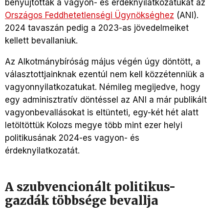
benyújtották a vagyon- és érdeknyilatkozatukat az
Országos Feddhetetlenségi Ügynökséghez
(ANI).
2024 tavaszán pedig a 2023-as jövedelmeiket
kellett bevallaniuk.
Az Alkotmánybíróság május végén úgy döntött, a
választottjainknak ezentúl nem kell közzétenniük a
vagyonnyilatkozatukat. Némileg megijedve, hogy
egy adminisztratív döntéssel az ANI a már publikált
vagyonbevallásokat is eltünteti, egy-két hét alatt
letöltöttük Kolozs megye több mint ezer helyi
politikusának 2024-es vagyon- és
érdeknyilatkozatát.
A szubvencionált politikus-
gazdák többsége bevallja