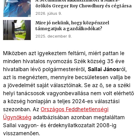
örökös Gregor Roy Chowdhury és cégtársa
2026. július 9.
Mire jó nekünk, hogy közpénzzel
támogatjuk a gazdálkodókat?
2025. december 8.
Miközben azt igyekeztem feltárni, miért pattan le
minden hivatalos nyomozás Szék község 35 éve
hivatalban lévő polgármesteréről,
Sallai János
ról,
azt is megnéztem, mennyire becsületesen vallja be
a jövedelmét saját választóinak. Se az ő, se a széki
helyi tanácsosok vagyonbevallása nem volt elérhető
a község honlapján a teljes 2024-es választási
szezonban. Az
Országos Feddhetetlenségi
Ügynökség
adatbázisában azonban megtaláltam
Sallai vagyon- és érdeknyilatkozatait 2008-ig
visszamenően.