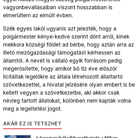
vagyonbevallásaiban viszont hosszabban is
elmerültem az elmúlt évben.
Szék egyes lakói ugyanis azt jelezték, hogy a
polgármester kénye-kedve szerint dönt arról, kinek
mekkora községi földet ad bérbe, hogy aztán arra az
illető mezőgazdasági támogatást kérhessen az
államtól. A nevét is vállaló egyik forrásom pedig
megerősítette, hogy amikor bő tíz éve először
licitáltak legelőkre az általa létrehozott állattartó
szövetkezettel, a hivatal jelzésére olyan embert is be
kellett vegyen a szövetkezetbe, aki akkor csak
névleg tartott állatokat, különben nem kapták volna
meg a legeltetési jogot.
AKÁR EZ IS TETSZHET
A Secuianától sikkaszthatott a Mikes-