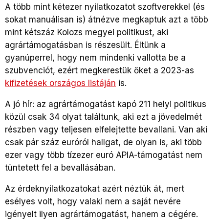
A több mint kétezer nyilatkozatot szoftverekkel (és
sokat manuálisan is) átnézve megkaptuk azt a több
mint kétszáz Kolozs megyei politikust, aki
agrártámogatásban is részesült. Éltünk a
gyanúperrel, hogy nem mindenki vallotta be a
szubvenciót, ezért megkerestük őket a 2023-as
kifizetések országos listáján
is.
A jó hír: az agrártámogatást kapó 211 helyi politikus
közül csak 34 olyat találtunk, aki ezt a jövedelmét
részben vagy teljesen elfelejtette bevallani. Van aki
csak pár száz euróról hallgat, de olyan is, aki több
ezer vagy több tízezer euró APIA-támogatást nem
tüntetett fel a bevallásában.
Az érdeknyilatkozatokat azért néztük át, mert
esélyes volt, hogy valaki nem a saját nevére
igényelt ilyen agrártámogatást, hanem a cégére.