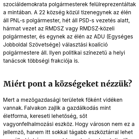
szociáldemokrata polgármesterek felülreprezentáltak
a mintában. A 22 község közül tizenegynek az élén
áll PNL-s polgármester, hét áll PSD-s vezetés alatt,
hármat vezet az RMDSZ vagy RMDSZ-közeli
polgármester, és egynek az élén az ADU (Egységes
Jobboldal Szövetsége) választási koalíció
polgármestere áll. Ilyen politikai színezetű a helyi
tanácsok többségi frakciója is.
Miért pont a községeket nézzük?
Mert a mezőgazdasági területek főként vidéken
vannak. Falvakon zajlik a gazdálkodás mint
életforma, kereseti lehetőség, sőt
vagyonfelhalmozási eszköz. Hogy városon nem ez a
jellemző, hanem itt sokkal tágabb eszköztárral lehet