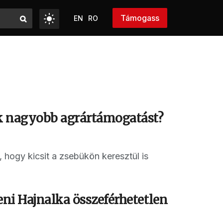
Támogass
EN
RO
ak nagyobb agrártámogatást?
 hogy kicsit a zsebükön keresztül is
eni Hajnalka összeférhetetlen