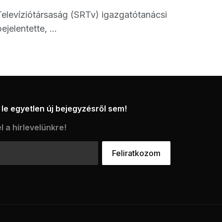
levíziótársaság (SRTv) igazgatótanácsi
elentette, ...
le egyetlen új bejegyzésről sem!
l a hírlevelünkre!