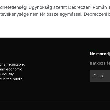
hetetlenségi Ügynökség szerint Debreczeni Román Te
 tevékenysége nem fér össze egymással. Debreczeni bej
Ne maradj 
Iratkozz fe
or an equitable,
l and economic
e equally
 in the public