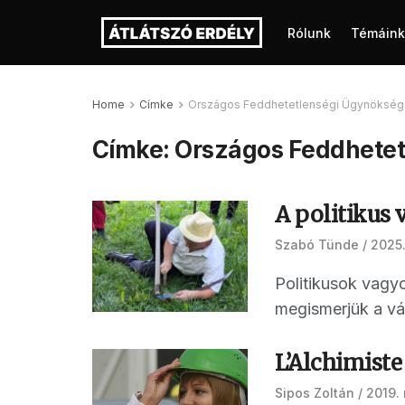
Rólunk
Témáink
Home
Címke
Országos Feddhetetlenségi Ügynökség
Címke:
Országos Feddhetet
A politikus
Szabó Tünde
2025.
Politikusok vagyo
megismerjük a vál
L’Alchimiste
Sipos Zoltán
2019. 