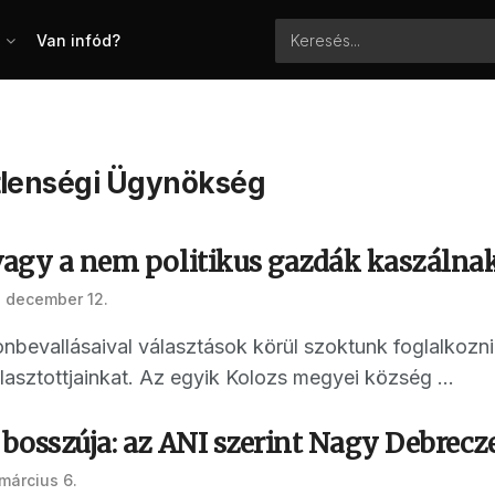
Van infód?
lenségi Ügynökség
 vagy a nem politikus gazdák kaszáln
 december 12.
nbevallásaival választások körül szoktunk foglalkozni,
asztottjainkat. Az egyik Kolozs megyei község ...
 bosszúja: az ANI szerint Nagy Debrecz
március 6.