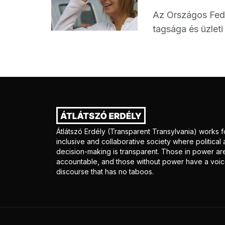
Az Országos Fedd
tagsága és üzleti
Átlátszó Erdély (Transparent Transylvania) works f
inclusive and collaborative society where politica
decision-making is transparent. Those in power ar
accountable, and those without power have a voice
discourse that has no taboos.