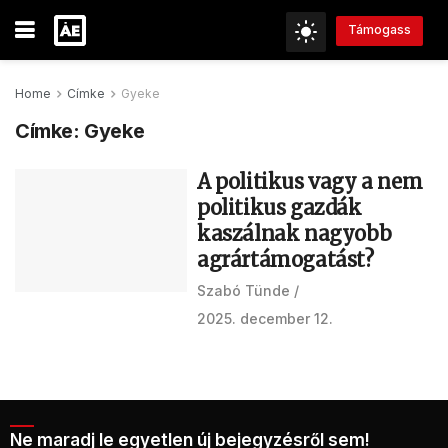
Támogass
Home
Címke
Gyeke
Címke:
Gyeke
A politikus vagy a nem
politikus gazdák
kaszálnak nagyobb
agrártámogatást?
Szabó Tünde
2025. december 12.
Ne maradj le egyetlen új bejegyzésről sem!