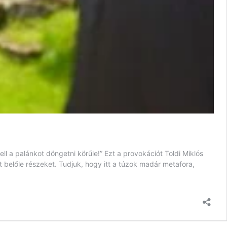
 a palánkot döngetni körűle!” Ezt a provokációt Toldi Miklós
 belőle részeket. Tudjuk, hogy itt a túzok madár metafora,