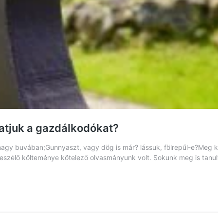
atjuk a gazdálkodókat?
agy buvában;Gunnyaszt, vagy dög is már? lássuk, fölrepűl-e?Meg kell
beszélő költeménye kötelező olvasmányunk volt. Sokunk meg is tanult