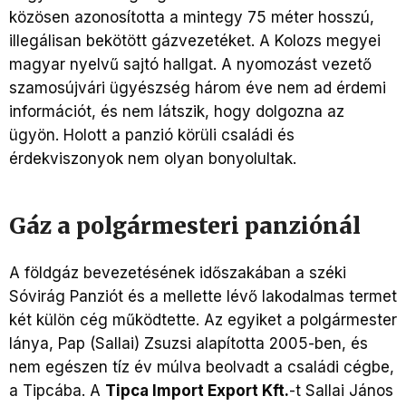
közösen azonosította a mintegy 75 méter hosszú,
illegálisan bekötött gázvezetéket. A Kolozs megyei
magyar nyelvű sajtó hallgat. A nyomozást vezető
szamosújvári ügyészség három éve nem ad érdemi
információt, és nem látszik, hogy dolgozna az
ügyön. Holott a panzió körüli családi és
érdekviszonyok nem olyan bonyolultak.
Gáz a polgármesteri panziónál
A földgáz bevezetésének időszakában a széki
Sóvirág Panziót és a mellette lévő lakodalmas termet
két külön cég működtette. Az egyiket a polgármester
lánya, Pap (Sallai) Zsuzsi alapította 2005-ben, és
nem egészen tíz év múlva beolvadt a családi cégbe,
a Tipcába. A
Tipca Import Export Kft.
-t Sallai János