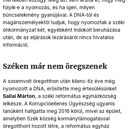
folyik-e a nyomozás, és ha igen, milyen
bűncselekmény gyanújával. A DNA-tól és
magánszemélyektől tudjuk, hogy nyomoztak a széki
önkormányzat két, egyébként indokolt beruházása
után, de az eljárások lezárásáról nincs hivatalos
információ.
Széken már nem öregszenek
A sosemvolt öregotthon után kilenc-tíz éve még
nyomozott a DNA, erősítette meg értesülésünket
Sallai Márton
, a széki református egyházközség
lelkésze. A Korrupcióellenes Ügyészség ugyanis
tanúként hallgatta meg 2016 körül, mivel az épület,
amelyben Szék község kormánytámogatással
öregotthont hozott létre, a református egyház