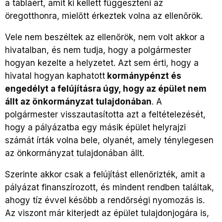
a tábláért, amit ki kellett függeszteni az
öregotthonra, mielőtt érkeztek volna az ellenőrök.
Vele nem beszéltek az ellenőrök, nem volt akkor a
hivatalban, és nem tudja, hogy a polgármester
hogyan kezelte a helyzetet. Azt sem érti, hogy a
hivatal hogyan kaphatott
kormánypénzt és
engedélyt a felújításra úgy, hogy az épület nem
állt az önkormányzat tulajdonában
. A
polgármester visszautasította azt a feltételezését,
hogy a pályázatba egy másik épület helyrajzi
számát írták volna bele, olyanét, amely ténylegesen
az önkormányzat tulajdonában állt.
Szerinte akkor csak a felújítást ellenőrizték, amit a
pályázat finanszírozott, és mindent rendben találtak,
ahogy tíz évvel később a rendőrségi nyomozás is.
Az viszont már kiterjedt az épület tulajdonjogára is,