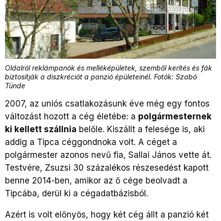
Oldalról reklámpanók és melléképületek, szemből kerítés és fák
biztosítják a diszkréciót a panzió épületeinél. Fotók: Szabó
Tünde
2007, az uniós csatlakozásunk éve még egy fontos
változást hozott a cég életébe: a
polgármesternek
ki kellett szállnia
belőle. Kiszállt a felesége is, aki
addig a Tipca céggondnoka volt. A céget a
polgármester azonos nevű fia, Sallai János vette át.
Testvére, Zsuzsi 30 százalékos részesedést kapott
benne 2014-ben, amikor az ő cége beolvadt a
Tipcába, derül ki a cégadatbázisból.
Azért is volt előnyös, hogy két cég állt a panzió két