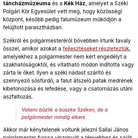
táncházmúzeuma
és a
Kék Ház
, amelyet a Széki
Polgári Kör Egyesület vett meg, hogy közösségi
központ, később pedig falumúzeum működjön a
felújított parasztházban.
Székről és polgármesteréről bővebben írtunk tavaly
ősszel, amikor azokat a
fejlesztéseket részleteztük
,
amelyekhez a polgármester nem kért engedélyt a
szakhatóságoktól, és vitatható módon indította vagy
zárta le őket. Ilyen a széki nádast szárító és
szennyező sósfürdő, a falut átszelő patak medrének
kibetonozása és lefedése, vagy a csatornázás utáni
aszfaltozás.
Valami bűzlik a büszke Széken, de a
polgármester mindig elkeni
Akkor már kénytelenek voltunk jelezni Sallai János
polgármester furcsa viszonyát a tényekhez és saját