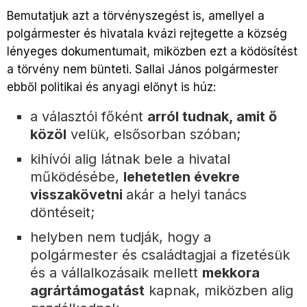
Bemutatjuk azt a törvényszegést is, amellyel a
polgármester és hivatala kvázi rejtegette a község
lényeges dokumentumait, miközben ezt a ködösítést
a törvény nem bünteti. Sallai János polgármester
ebből politikai és anyagi előnyt is húz:
a választói főként
arról tudnak, amit ő
közöl
velük, elsősorban szóban;
kihívói alig látnak bele a hivatal
működésébe,
lehetetlen évekre
visszakövetni
akár a helyi tanács
döntéseit;
helyben nem tudják, hogy a
polgármester és családtagjai a fizetésük
és a vállalkozásaik mellett
mekkora
agrártámogatást
kapnak, miközben alig