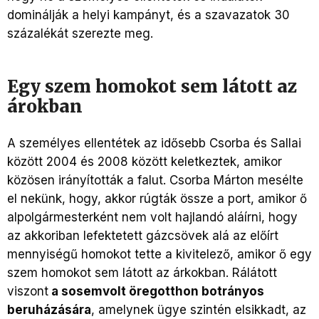
dominálják a helyi kampányt, és a szavazatok 30
százalékát szerezte meg.
Egy szem homokot sem látott az
árokban
A személyes ellentétek az idősebb Csorba és Sallai
között 2004 és 2008 között keletkeztek, amikor
közösen irányították a falut. Csorba Márton mesélte
el nekünk, hogy, akkor rúgták össze a port, amikor ő
alpolgármesterként nem volt hajlandó aláírni, hogy
az akkoriban lefektetett gázcsövek alá az előírt
mennyiségű homokot tette a kivitelező, amikor ő egy
szem homokot sem látott az árkokban. Rálátott
viszont
a sosemvolt öregotthon botrányos
beruházására
, amelynek ügye szintén elsikkadt, az