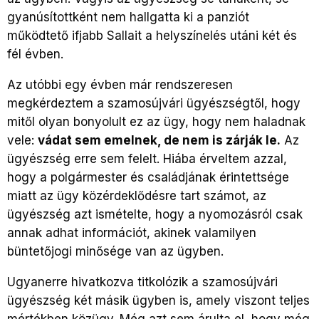
gyanúsítottként nem hallgatta ki a panziót
működtető ifjabb Sallait a helyszínelés utáni két és
fél évben.
Az utóbbi egy évben már rendszeresen
megkérdeztem a szamosújvári ügyészségtől, hogy
mitől olyan bonyolult ez az ügy, hogy nem haladnak
vele:
vádat sem emelnek, de nem is zárják le.
Az
ügyészség erre sem felelt. Hiába érveltem azzal,
hogy a polgármester és családjának érintettsége
miatt az ügy közérdeklődésre tart számot, az
ügyészség azt ismételte, hogy a nyomozásról csak
annak adhat információt, akinek valamilyen
büntetőjogi minősége van az ügyben.
Ugyanerre hivatkozva titkolózik a szamosújvári
ügyészség két másik ügyben is, amely viszont teljes
mértékben közügy. Még azt sem árulta el, hogy még