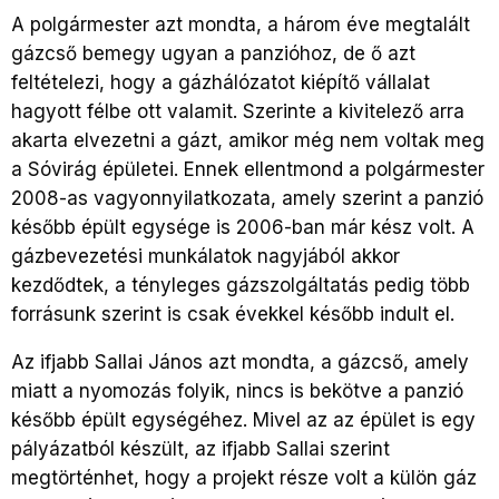
A polgármester azt mondta, a három éve megtalált
gázcső bemegy ugyan a panzióhoz, de ő azt
feltételezi, hogy a gázhálózatot kiépítő vállalat
hagyott félbe ott valamit. Szerinte a kivitelező arra
akarta elvezetni a gázt, amikor még nem voltak meg
a Sóvirág épületei. Ennek ellentmond a polgármester
2008-as vagyonnyilatkozata, amely szerint a panzió
később épült egysége is 2006-ban már kész volt. A
gázbevezetési munkálatok nagyjából akkor
kezdődtek, a tényleges gázszolgáltatás pedig több
forrásunk szerint is csak évekkel később indult el.
Az ifjabb Sallai János azt mondta, a gázcső, amely
miatt a nyomozás folyik, nincs is bekötve a panzió
később épült egységéhez. Mivel az az épület is egy
pályázatból készült, az ifjabb Sallai szerint
megtörténhet, hogy a projekt része volt a külön gáz