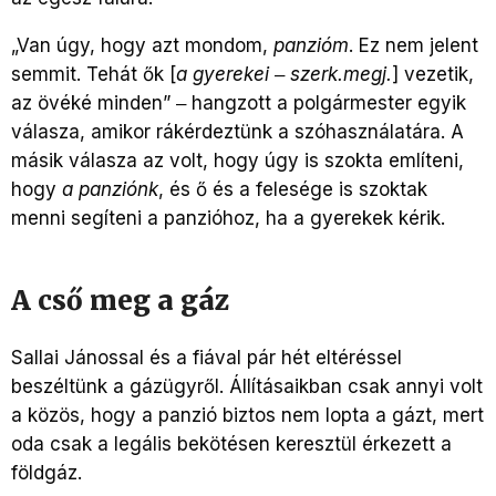
„Van úgy, hogy azt mondom,
panzióm
. Ez nem jelent
semmit. Tehát ők [
a gyerekei ‒ szerk.megj.
] vezetik,
az övéké minden” ‒ hangzott a polgármester egyik
válasza, amikor rákérdeztünk a szóhasználatára. A
másik válasza az volt, hogy úgy is szokta említeni,
hogy
a panziónk
, és ő és a felesége is szoktak
menni segíteni a panzióhoz, ha a gyerekek kérik.
A cső meg a gáz
Sallai Jánossal és a fiával pár hét eltéréssel
beszéltünk a gázügyről. Állításaikban csak annyi volt
a közös, hogy a panzió biztos nem lopta a gázt, mert
oda csak a legális bekötésen keresztül érkezett a
földgáz.