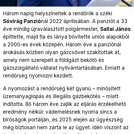
Három napig helyszíneltek a rendőrök a széki
Sóvirág Panzió
nál 2022 áprilisában. A panziót a 33
éve mindig újraválasztott polgármester,
Sallai János
építtette, majd fia és lánya bővítette uniós alapokból
a 2000-es évek közepén. Három éve a panziónál
árokásás közben olyan gázcsövet szakítottak át,
amely nem szerepelt a földgázt bekötő és
gázszolgáltató vállalat nyilvántartásában. Emiatt a
rendőrség nyomozni kezdett.
A nyomozást a rendőrség két gyanú – minősített
üzemanyaglopás és illegális gázbekötés – miatt
indította. Bő három éve zajlik az eljárás érzékelhető
eredmény nélkül: vádemelésnek nyoma sincs a
bíróságok portálján, és 2025 elején az ügyészség
még biztosan nem zárta le az ügyet. Idén viszont az