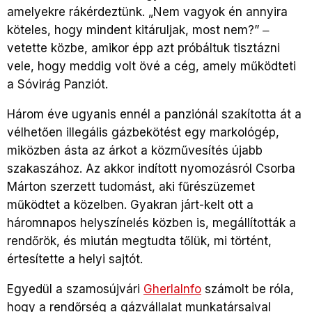
amelyekre rákérdeztünk. „Nem vagyok én annyira
köteles, hogy mindent kitáruljak, most nem?” ‒
vetette közbe, amikor épp azt próbáltuk tisztázni
vele, hogy meddig volt övé a cég, amely működteti
a Sóvirág Panziót.
Három éve ugyanis ennél a panziónál szakította át a
vélhetően illegális gázbekötést egy markológép,
miközben ásta az árkot a közművesítés újabb
szakaszához. Az akkor indított nyomozásról Csorba
Márton szerzett tudomást, aki fűrészüzemet
működtet a közelben. Gyakran járt-kelt ott a
háromnapos helyszínelés közben is, megállították a
rendőrök, és miután megtudta tőlük, mi történt,
értesítette a helyi sajtót.
Egyedül a szamosújvári
GherlaInfo
számolt be róla,
hogy a rendőrség a gázvállalat munkatársaival