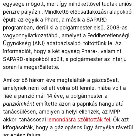
egysége mögött, mert így mindkettővel tudtak uniós
pénzre pályázni. Mindkettő előcsatlakozási alapokból
épült: az egyik a Phare, a másik a SAPARD
programban, derül ki a polgármester első, 2008-as
vagyonnyilatkozatából, amelyet a Feddhetetlenségi
Ügynökség (ANI) adatbázisaiból töltöttünk le. Az
információt, hogy a két egység Phare-, valamint
SAPARD-alapokból épült, a polgármester az interjú
során is megerősítette.
Amikor bő három éve megtalálták a gázcsövet,
amelynek nem kellett volna ott lennie, hiába volt a
fiáé a panzió már 14 éve, a polgármester a
panziómként
említette azon a paprikás hangulatú
tanácsülésen, amelyen a helyi ellenzék, az MPP
akkori tanácsosai
lemondásra szólították fel
. Ők azt
kifogásolták, hogy a gázlopásos ügy árnyéka rávetül
az egész falura.