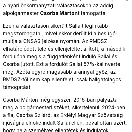
a nyári önkormányzati választásokon az addig
alpolgármester
Csorba Márton
t
támogatta.
Ezen a választáson sikerült Sallait leginkább
megszorongatni, mivel ekkor derült ki a besúgói
múltja a CNSAS jelzése nyomán. Az RMDSZ
elhatárolódott tőle és ellenjelöltet állított, a második
fordulóba mégis a függetlenként induló Sallai és
Csorba jutott. Ezt a fordulót Sallai 57%-kal nyerte
meg. Azóta egyre magasabb aránnyal győz, az
RMDSZ-től nem kap ellenfelet, csak hallgatólagos
támogatást.
Csorba Márton még egyszer, 2016-ban pályázta
meg a polgármesteri széket, sikertelenül. 2024-ben
a fia, Csorba Szilárd, az Erdélyi Magyar Szövetség
ifjúsági alelnöke indult Sallai ellen, bevallottan azért,
hogy ne a személyes ellentétek és indulatok