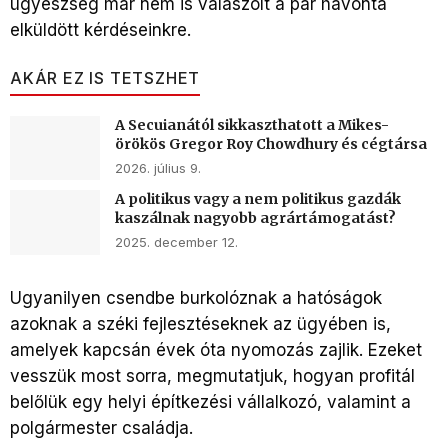
ügyészség már nem is válaszolt a pár havonta
elküldött kérdéseinkre.
AKÁR EZ IS TETSZHET
A Secuianától sikkaszthatott a Mikes-
örökös Gregor Roy Chowdhury és cégtársa
2026. július 9.
A politikus vagy a nem politikus gazdák
kaszálnak nagyobb agrártámogatást?
2025. december 12.
Ugyanilyen csendbe burkolóznak a hatóságok
azoknak a széki fejlesztéseknek az ügyében is,
amelyek kapcsán évek óta nyomozás zajlik. Ezeket
vesszük most sorra, megmutatjuk, hogyan profitál
belőlük egy helyi építkezési vállalkozó, valamint a
polgármester családja.