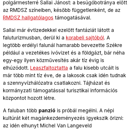
polgármesterré Sallai Jánost: a besúgóbotránya előtt
az RMDSZ színeiben, később függetlenként, de az
RMDSZ hallgatólagos
támogatásával.
Sallai már évtizedekkel ezelőtt fantáziát látott a
faluturizmusban, derül ki a
korabeli sajtóból
. A
legtöbb erdélyi falunál hamarabb bevezette Székre
például a vezetékes ivóvizet és a földgázt, bár néha
egy-egy ilyen közművesítés akár tíz évig is
elhúzódott.
Leaszfaltoztatta
a falu kisebb utcáit is
már több mint tíz éve, de a lakosok csak idén tudnak
a szennyvízhálózatra csatlakozni. Tájházat és
kormányzati támogatással turisztikai információs
központot hozott létre.
A faluban több
panzió
is próbál megélni. A népi
kultúrát két magánkezdeményezés igyekszik őrizni:
az idén elhunyt Michel Van Langeveld