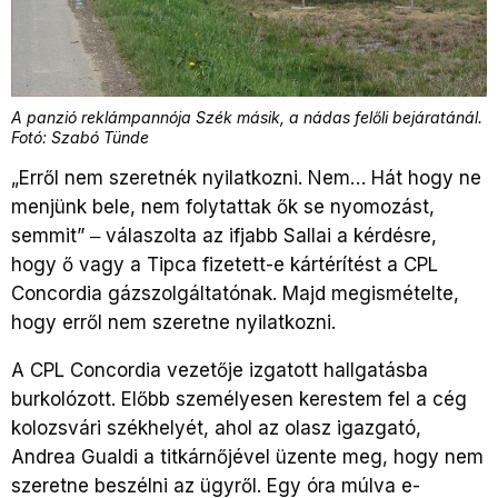
A panzió reklámpannója Szék másik, a nádas felőli bejáratánál.
Fotó: Szabó Tünde
„Erről nem szeretnék nyilatkozni. Nem… Hát hogy ne
menjünk bele, nem folytattak ők se nyomozást,
semmit” ‒ válaszolta az ifjabb Sallai a kérdésre,
hogy ő vagy a Tipca fizetett-e kártérítést a CPL
Concordia gázszolgáltatónak. Majd megismételte,
hogy erről nem szeretne nyilatkozni.
A CPL Concordia vezetője izgatott hallgatásba
burkolózott. Előbb személyesen kerestem fel a cég
kolozsvári székhelyét, ahol az olasz igazgató,
Andrea Gualdi a titkárnőjével üzente meg, hogy nem
szeretne beszélni az ügyről. Egy óra múlva e-