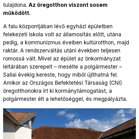
tulajdona.
Az öregotthon viszont sosem
működött.
A falu központjában lévő egyházi épületben
felekezeti iskola volt az államosítás előtt, utána
pedig, a kommunizmus éveiben kultúrotthon, majd
raktár. A rendszerváltás utáni években teljesen
romossá vált. Mivel az épület az önkormányzat
leltárában szerepelt – mesélte a polgármester –
Sallai évekig kereste, hogy miből újíthatná fel.
Amikor az Országos Befektetési Társaság (CNI)
öregotthonokra írt ki kormánytámogatást, a
polgármester élt a lehetőséggel, és megpályázta.