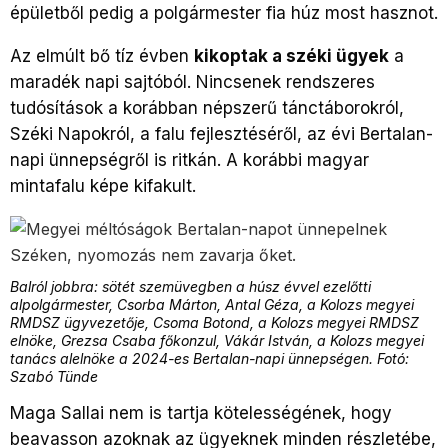
épületből pedig a polgármester fia húz most hasznot.
Az elmúlt bő tíz évben
kikoptak a széki ügyek
a
maradék napi sajtóból. Nincsenek rendszeres
tudósítások a korábban népszerű tánctáborokról,
Széki Napokról, a falu fejlesztéséről, az évi Bertalan-
napi ünnepségről is ritkán. A korábbi magyar
mintafalu képe kifakult.
Balról jobbra: sötét szemüvegben a húsz évvel ezelőtti
alpolgármester, Csorba Márton, Antal Géza, a Kolozs megyei
RMDSZ ügyvezetője, Csoma Botond, a Kolozs megyei RMDSZ
elnöke, Grezsa Csaba főkonzul, Vákár István, a Kolozs megyei
tanács alelnöke a 2024-es Bertalan-napi ünnepségen. Fotó:
Szabó Tünde
Maga Sallai nem is tartja kötelességének, hogy
beavasson azoknak az ügyeknek minden részletébe,