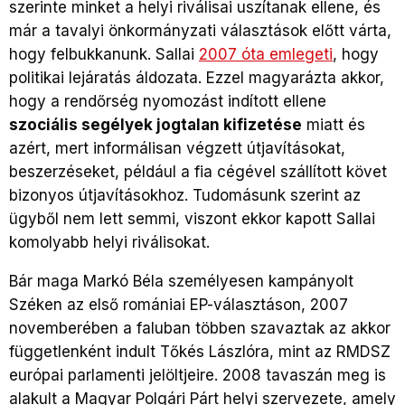
szerinte minket a helyi riválisai uszítanak ellene, és
már a tavalyi önkormányzati választások előtt várta,
hogy felbukkanunk. Sallai
2007 óta emlegeti
, hogy
politikai lejáratás áldozata. Ezzel magyarázta akkor,
hogy a rendőrség nyomozást indított ellene
szociális segélyek jogtalan kifizetése
miatt és
azért, mert informálisan végzett útjavításokat,
beszerzéseket, például a fia cégével szállított követ
bizonyos útjavításokhoz. Tudomásunk szerint az
ügyből nem lett semmi, viszont ekkor kapott Sallai
komolyabb helyi riválisokat.
Bár maga Markó Béla személyesen kampányolt
Széken az első romániai EP-választáson, 2007
novemberében a faluban többen szavaztak az akkor
függetlenként indult Tőkés Lászlóra, mint az RMDSZ
európai parlamenti jelöltjeire. 2008 tavaszán meg is
alakult a Magyar Polgári Párt helyi szervezete, amely