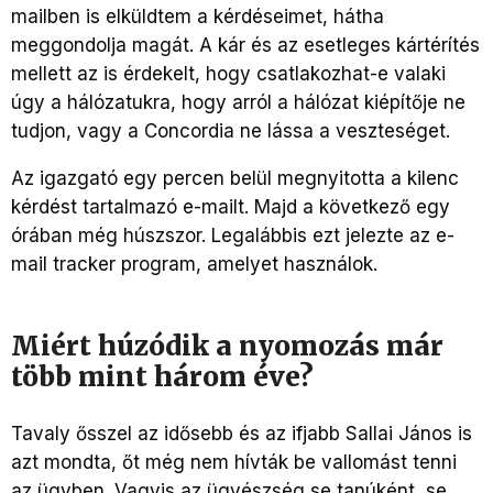
mailben is elküldtem a kérdéseimet, hátha
meggondolja magát. A kár és az esetleges kártérítés
mellett az is érdekelt, hogy csatlakozhat-e valaki
úgy a hálózatukra, hogy arról a hálózat kiépítője ne
tudjon, vagy a Concordia ne lássa a veszteséget.
Az igazgató egy percen belül megnyitotta a kilenc
kérdést tartalmazó e-mailt. Majd a következő egy
órában még húszszor. Legalábbis ezt jelezte az e-
mail tracker program, amelyet használok.
Miért húzódik a nyomozás már
több mint három éve?
Tavaly ősszel az idősebb és az ifjabb Sallai János is
azt mondta, őt még nem hívták be vallomást tenni
az ügyben. Vagyis az ügyészség se tanúként, se