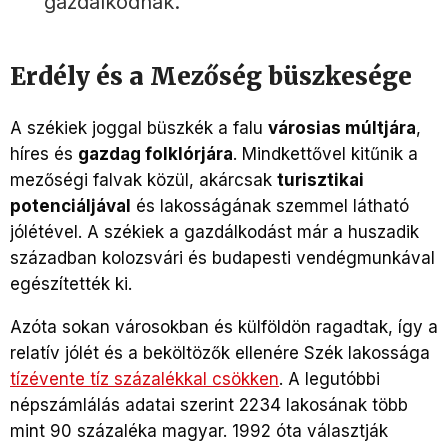
gazdálkodnak.
Erdély és a Mezőség büszkesége
A székiek joggal büszkék a falu
városias múltjára
,
híres és
gazdag folklórjára
. Mindkettővel kitűnik a
mezőségi falvak közül, akárcsak
turisztikai
potenciáljával
és lakosságának szemmel látható
jólétével. A székiek a gazdálkodást már a huszadik
században kolozsvári és budapesti vendégmunkával
egészítették ki.
Azóta sokan városokban és külföldön ragadtak, így a
relatív jólét és a beköltözők ellenére Szék lakossága
tízévente tíz százalékkal csökken
. A legutóbbi
népszámlálás adatai szerint 2234 lakosának több
mint 90 százaléka magyar. 1992 óta választják