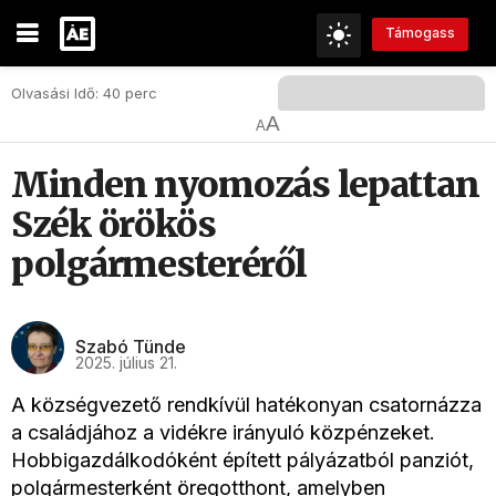
Támogass
Olvasási Idő: 40 perc
A
A
Minden nyomozás lepattan
Szék örökös
polgármesteréről
Szabó Tünde
2025. július 21.
A községvezető rendkívül hatékonyan csatornázza
a családjához a vidékre irányuló közpénzeket.
Hobbigazdálkodóként épített pályázatból panziót,
polgármesterként öregotthont, amelyben