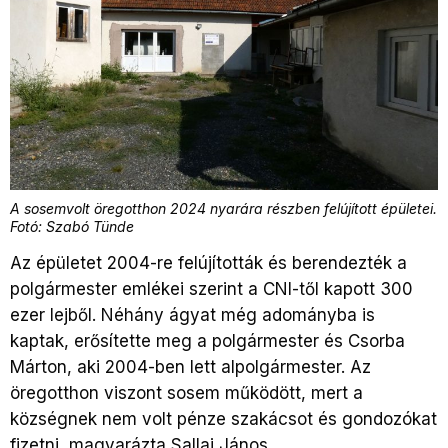
A sosemvolt öregotthon 2024 nyarára részben felújított épületei.
Fotó: Szabó Tünde
Az épületet 2004-re felújították és berendezték a
polgármester emlékei szerint a CNI-től kapott 300
ezer lejből. Néhány ágyat még adományba is
kaptak, erősítette meg a polgármester és Csorba
Márton, aki 2004-ben lett alpolgármester. Az
öregotthon viszont sosem működött, mert a
községnek nem volt pénze szakácsot és gondozókat
fizetni, magyarázta Sallai János.