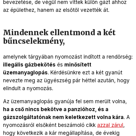
bevezetése, de végül nem vittek külön gázt ahhoz
az épülethez, hanem az elsőtől vezették át.
Mindennek ellentmond a két
bűncselekmény,
amelynek tárgyában nyomozást indított a rendőrség:
illegális gázbekötés
és
minősített
üzemanyaglopás
. Kérdésünkre ezt a két gyanút
nevezte meg az ügyészség pár héttel azután, hogy
elindult a nyomozás.
Az üzemanyaglopás gyanúja fel sem merült volna,
ha a cső nincs bekötve a panzióhoz, és a
gázszolgáltatónak nem keletkezett volna kára
. A
nyomozásról elsőként beszámoló cikk
azzal zárul
,
hogy következik a kár megállapítása, de évekig