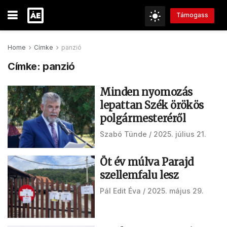
Támogass
Home
Címke
panzió
Címke:
panzió
Minden nyomozás
lepattan Szék örökös
polgármesteréről
Szabó Tünde
2025. július 21.
Öt év múlva Parajd
szellemfalu lesz
Pál Edit Éva
2025. május 29.