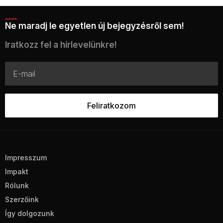
Ne maradj le egyetlen új bejegyzésről sem!
Iratkozz fel a hírlevelünkre!
Impresszum
Impakt
Rólunk
Szerzőink
Így dolgozunk