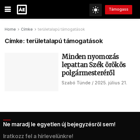
Támogass
Home
Címke
területalapú támogatások
Címke:
területalapú támogatások
Minden nyomozás
lepattan Szék örökös
polgármesteréről
Szabó Tünde
2025. július 21.
Ne maradj le egyetlen új bejegyzésről sem!
Iratkozz fel a hírlevelünkre!