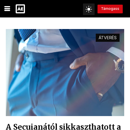
Támogass
ÁTVERÉS
A Secuianától sikkaszthatott a