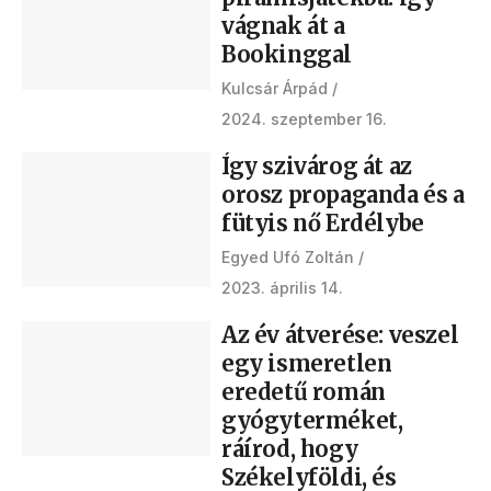
vágnak át a
Bookinggal
Kulcsár Árpád
2024. szeptember 16.
Így szivárog át az
orosz propaganda és a
fütyis nő Erdélybe
Egyed Ufó Zoltán
2023. április 14.
Az év átverése: veszel
egy ismeretlen
eredetű román
gyógyterméket,
ráírod, hogy
Székelyföldi, és