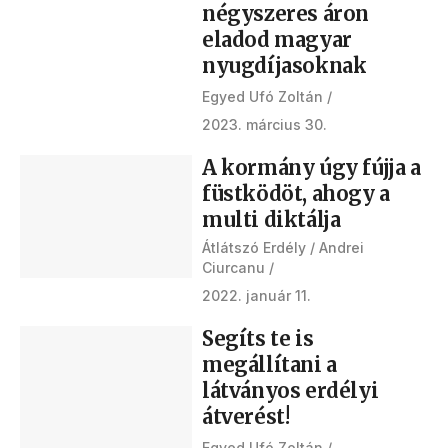
négyszeres áron
eladod magyar
nyugdíjasoknak
Egyed Ufó Zoltán
2023. március 30.
A kormány úgy fújja a
füstködöt, ahogy a
multi diktálja
Átlátszó Erdély
Andrei
Ciurcanu
2022. január 11.
Segíts te is
megállítani a
látványos erdélyi
átverést!
Egyed Ufó Zoltán