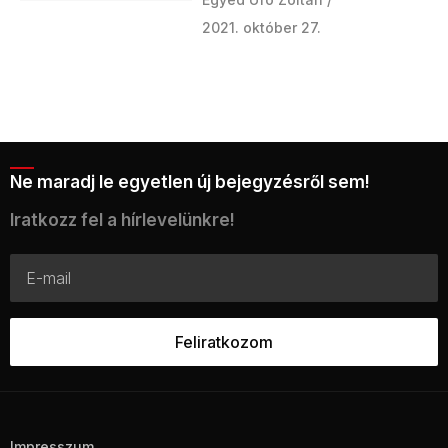
2021. október 27.
Ne maradj le egyetlen új bejegyzésről sem!
Iratkozz fel a hírlevelünkre!
Impresszum