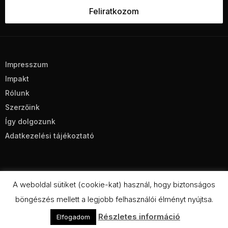
Impresszum
Impakt
Rólunk
Szerzőink
Így dolgozunk
Adatkezelési tájékoztató
A weboldal sütiket (cookie-kat) használ, hogy biztonságos
böngészés mellett a legjobb felhasználói élményt nyújtsa.
CC BY-NC-SA 4.0
Részletes információ
Elfogadom