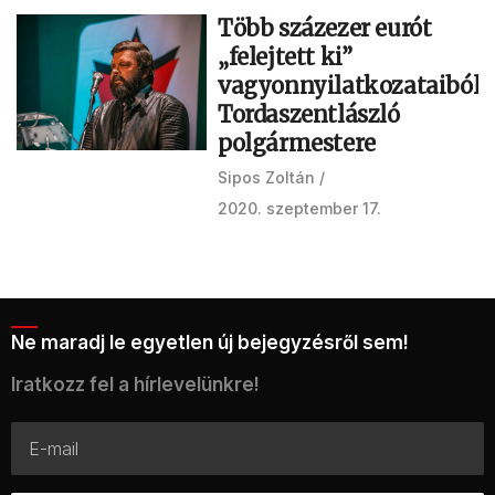
Több százezer eurót
„felejtett ki”
vagyonnyilatkozataiból
Tordaszentlászló
polgármestere
Sipos Zoltán
2020. szeptember 17.
Ne maradj le egyetlen új bejegyzésről sem!
Iratkozz fel a hírlevelünkre!