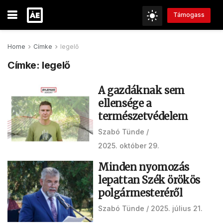
Támogass
Home
Címke
legelő
Címke:
legelő
A gazdáknak sem
ellensége a
természetvédelem
Szabó Tünde
2025. október 29.
Minden nyomozás
lepattan Szék örökös
polgármesteréről
Szabó Tünde
2025. július 21.