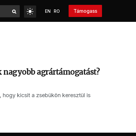
Támogass
EN
RO
ak nagyobb agrártámogatást?
 hogy kicsit a zsebükön keresztül is