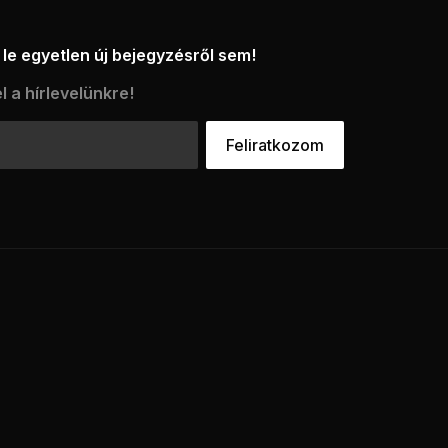
le egyetlen új bejegyzésről sem!
l a hírlevelünkre!