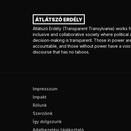
Átlátszó Erdély (Transparent Transylvania) works f
inclusive and collaborative society where politica
decision-making is transparent. Those in power ar
accountable, and those without power have a voice
discourse that has no taboos.
Impresszum
Impakt
Rólunk
Szerzőink
Így dolgozunk
Adatkezelési tájékoztató