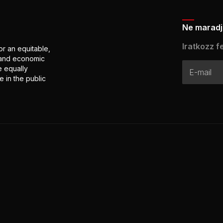
Ne maradj 
Iratkozz fe
or an equitable,
l and economic
e equally
 in the public