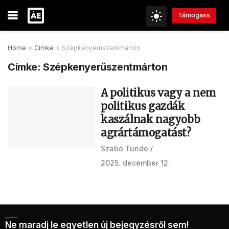
Támogass
Home
Címke
Szépkenyerűszentmárton
Címke:
Szépkenyerűszentmárton
A politikus vagy a nem
politikus gazdák
kaszálnak nagyobb
agrártámogatást?
Szabó Tünde
2025. december 12.
Ne maradj le egyetlen új bejegyzésről sem!