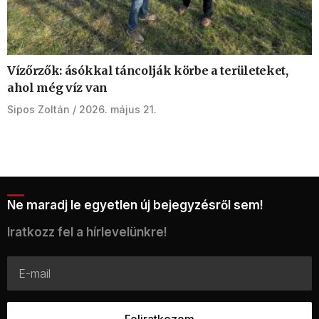
Vízőrzők: ásókkal táncolják körbe a területeket,
ahol még víz van
Sipos Zoltán
2026. május 21.
Ne maradj le egyetlen új bejegyzésről sem!
Iratkozz fel a hírlevelünkre!