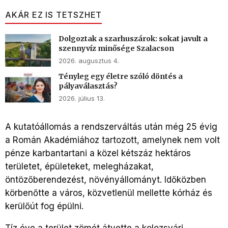
AKÁR EZ IS TETSZHET
Dolgoztak a szarhuszárok: sokat javult a
szennyvíz minősége Szalacson
2026. augusztus 4.
Tényleg egy életre szóló döntés a
pályaválasztás?
2026. július 13.
A kutatóállomás a rendszerváltás után még 25 évig
a Román Akadémiához tartozott, amelynek nem volt
pénze karbantartani a közel kétszáz hektáros
területet, épületeket, melegházakat,
öntözőberendezést, növényállományt. Időközben
körbenőtte a város, közvetlenül mellette kórház és
kerülőút fog épülni.
Tíz éve a terület zömét átvette a kolozsvári