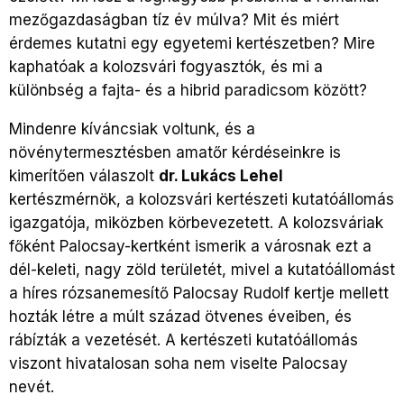
mezőgazdaságban tíz év múlva? Mit és miért
érdemes kutatni egy egyetemi kertészetben? Mire
kaphatóak a kolozsvári fogyasztók, és mi a
különbség a fajta- és a hibrid paradicsom között?
Mindenre kíváncsiak voltunk, és a
növénytermesztésben amatőr kérdéseinkre is
kimerítően válaszolt
dr. Lukács Lehel
kertészmérnök, a kolozsvári kertészeti kutatóállomás
igazgatója, miközben körbevezetett. A kolozsváriak
főként Palocsay-kertként ismerik a városnak ezt a
dél-keleti, nagy zöld területét, mivel a kutatóállomást
a híres rózsanemesítő Palocsay Rudolf kertje mellett
hozták létre a múlt század ötvenes éveiben, és
rábízták a vezetését. A kertészeti kutatóállomás
viszont hivatalosan soha nem viselte Palocsay
nevét.