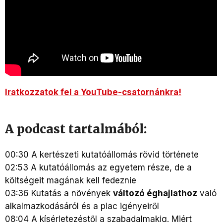
Iratkozzatok fel a YouTube-csatornánkra!
A podcast tartalmából:
00:30 A kertészeti kutatóállomás rövid története
02:53 A kutatóállomás az egyetem része, de a
költségeit magának kell fedeznie
03:36 Kutatás a növények
változó éghajlathoz
való
alkalmazkodásáról és a piac igényeiről
08:04 A kísérletezéstől a szabadalmakig. Miért