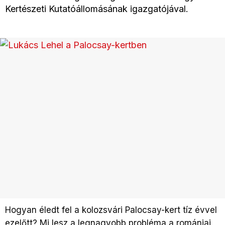
Kertészeti Kutatóállomásának igazgatójával.
Hogyan éledt fel a kolozsvári Palocsay-kert tíz évvel
ezelőtt? Mi lesz a legnagyobb probléma a romániai