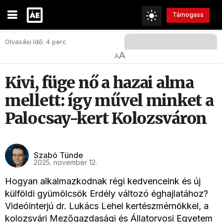
Támogass
Olvasási Idő: 4 perc
A
A
Kivi, füge nő a hazai alma
mellett: így művel minket a
Palocsay-kert Kolozsváron
Szabó Tünde
2025. november 12.
Hogyan alkalmazkodnak régi kedvenceink és új
külföldi gyümölcsök Erdély változó éghajlatához?
Videóinterjú dr. Lukács Lehel kertészmérnökkel, a
kolozsvári Mezőgazdasági és Állatorvosi Egyetem