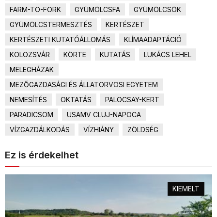
FARM-TO-FORK
GYÜMÖLCSFA
GYÜMÖLCSÖK
GYÜMÖLCSTERMESZTÉS
KERTÉSZET
KERTÉSZETI KUTATÓÁLLOMÁS
KLÍMAADAPTÁCIÓ
KOLOZSVÁR
KÖRTE
KUTATÁS
LUKÁCS LEHEL
MELEGHÁZAK
MEZŐGAZDASÁGI ÉS ÁLLATORVOSI EGYETEM
NEMESÍTÉS
OKTATÁS
PALOCSAY-KERT
PARADICSOM
USAMV CLUJ-NAPOCA
VÍZGAZDÁLKODÁS
VÍZHIÁNY
ZÖLDSÉG
Ez is érdekelhet
KIEMELT