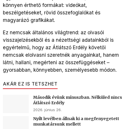
könnyen érthető formákat: videókat,
beszélgetéseket, rövid összefoglalókat és
magyarázó grafikákat.
Ez nemcsak általános világtrend: az olvasói
visszajelzésekből és a nézettségi adatainkból is
egyértelmű, hogy az Átlátszó Erdély követői
nemcsak elolvasni szeretnék anyagainkat, hanem
látni, hallani, megérteni az összefüggéseket –
gyorsabban, könnyebben, személyesebb módon.
AKÁR EZ IS TETSZHET
Második évünk mínuszban. Nélküled nincs
Átlátszó Erdély
2026. június 26.
Nyílt levélben állnak ki a megfenyegetett
munkatársunk mellett