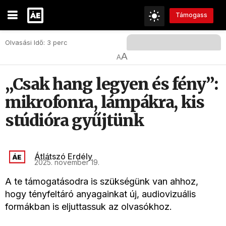
Támogass
Olvasási Idő: 3 perc
A
A
„Csak hang legyen és fény”:
mikrofonra, lámpákra, kis
stúdióra gyűjtünk
Átlátszó Erdély
2025. november 19.
A te támogatásodra is szükségünk van ahhoz,
hogy tényfeltáró anyagainkat új, audiovizuális
formákban is eljuttassuk az olvasókhoz.