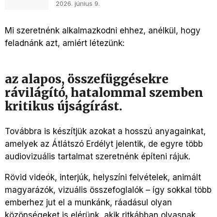
2026. június 9.
Mi szeretnénk alkalmazkodni ehhez, anélkül, hogy
feladnánk azt, amiért létezünk:
az alapos, összefüggésekre
rávilágító, hatalommal szemben
kritikus újságírást.
Továbbra is készítjük azokat a hosszú anyagainkat,
amelyek az Átlátszó Erdélyt jelentik, de egyre több
audiovizuális tartalmat szeretnénk építeni rájuk.
Rövid videók, interjúk, helyszíni felvételek, animált
magyarázók, vizuális összefoglalók – így sokkal több
emberhez jut el a munkánk, ráadásul olyan
közönségeket is elérünk, akik ritkábban olvasnak