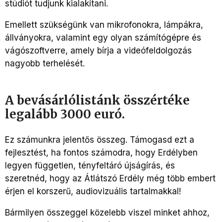
stúdiót tudjunk kialakítani.
Emellett szükségünk van mikrofonokra, lámpákra,
állványokra, valamint egy olyan számítógépre és
vágószoftverre, amely bírja a videófeldolgozás
nagyobb terhelését.
A bevásárlólistánk összértéke
legalább 3000 euró.
Ez számunkra jelentős összeg. Támogasd ezt a
fejlesztést, ha fontos számodra, hogy Erdélyben
legyen független, tényfeltáró újságírás, és
szeretnéd, hogy az Átlátszó Erdély még több embert
érjen el korszerű, audiovizuális tartalmakkal!
Bármilyen összeggel közelebb viszel minket ahhoz,