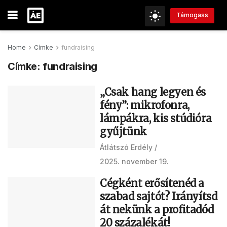
Támogass
Home
Címke
fundraising
Címke:
fundraising
„Csak hang legyen és
fény”: mikrofonra,
lámpákra, kis stúdióra
gyűjtünk
Átlátszó Erdély
2025. november 19.
Cégként erősítenéd a
szabad sajtót? Irányítsd
át nekünk a profitadód
20 százalékát!