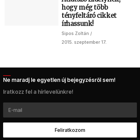
hogy még több
tényfeltáró cikket
írhassunk!
Sipos Zoltán
2015. szeptember 17.
Ne maradj le egyetlen új bejegyzésről sem!
Iratkozz fel a hírlevelünkre!