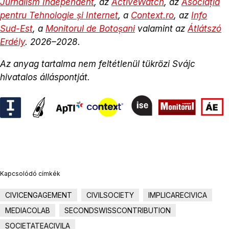
Jurnalism Independent
, az
ActiveWatch
, az
Asociația
pentru Tehnologie și Internet
, a
Context.ro
, az
Info
Sud-Est
, a
Monitorul de Botoșani
valamint az
Átlátszó
Erdély
. 2026–2028.
Az anyag tartalma nem feltétlenül tükrözi Svájc
hivatalos álláspontját.
Kapcsolódó címkék
CIVICENGAGEMENT
CIVILSOCIETY
IMPLICARECIVICA
MEDIACOLAB
SECONDSWISSCONTRIBUTION
SOCIETATEACIVILA