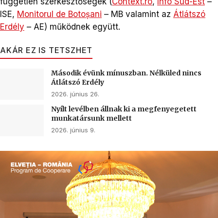
független szerkesztőségek (
Context.ro
,
Info Sud-Est
–
ISE,
Monitorul de Botoșani
– MB valamint az
Átlátszó
Erdély
– AE) működnek együtt.
AKÁR EZ IS TETSZHET
Második évünk mínuszban. Nélküled nincs
Átlátszó Erdély
2026. június 26.
Nyílt levélben állnak ki a megfenyegetett
munkatársunk mellett
2026. június 9.