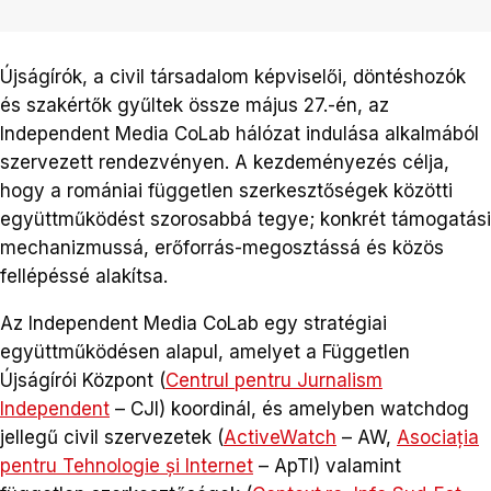
Újságírók, a civil társadalom képviselői, döntéshozók
és szakértők gyűltek össze május 27.-én, az
Independent Media CoLab hálózat indulása alkalmából
szervezett rendezvényen. A kezdeményezés célja,
hogy a romániai független szerkesztőségek közötti
együttműködést szorosabbá tegye; konkrét támogatási
mechanizmussá, erőforrás-megosztássá és közös
fellépéssé alakítsa.
Az Independent Media CoLab egy stratégiai
együttműködésen alapul, amelyet a Független
Újságírói Központ (
Centrul pentru Jurnalism
Independent
– CJI) koordinál, és amelyben watchdog
jellegű civil szervezetek (
ActiveWatch
– AW,
Asociația
pentru Tehnologie și Internet
– ApTI) valamint