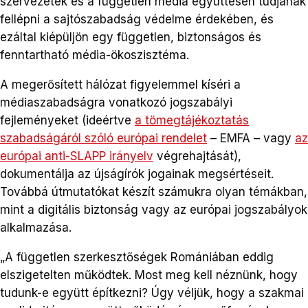
szervezetek és a független média együttesen tudjanak
fellépni a sajtószabadság védelme érdekében, és
ezáltal kiépüljön egy független, biztonságos és
fenntartható média-ökoszisztéma.
A megerősített hálózat figyelemmel kíséri a
médiaszabadságra vonatkozó jogszabályi
fejleményeket (ideértve
a tömegtájékoztatás
szabadságáról szóló európai rendelet
– EMFA – vagy
az
európai anti-SLAPP irányelv
végrehajtását),
dokumentálja az újságírók jogainak megsértéseit.
Továbbá útmutatókat készít számukra olyan témákban,
mint a digitális biztonság vagy az európai jogszabályok
alkalmazása.
„A független szerkesztőségek Romániában eddig
elszigetelten működtek. Most meg kell néznünk, hogy
tudunk-e együtt építkezni? Úgy véljük, hogy a szakmai