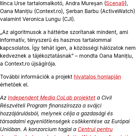
Ilinca Urse tartalomalkotó, Andra Mureșan (
Scena9
),
Oana Manițiu (Context.ro), Șerban Barbu (ActiveWatch)
valamint Veronica Lungu (CJI).
„Az algoritmusok a háttérbe szorítanak mindent, ami
informatív, tényszerű és hasznos tartalommal
kapcsolatos. Így tehát igen, a közösségi hálózatok nem
kedveznek a tájékoztatásnak” – mondta Oana Manițiu,
a Context.ro újságírója.
További információk a projekt
hivatalos honlapján
érhetőek el.
Az
Independent Media CoLab projektet
a Civil
Részvételi Program finanszírozza a svájci
hozzájárulásból, melynek célja a gazdasági és
társadalmi egyenlőtlenségek csökkentése az Európai
Unióban. A konzorcium tagjai a
Centrul pentru