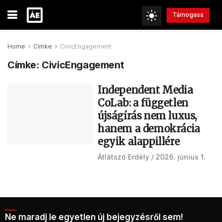
Támogass
Home
Címke
CivicEngagement
Címke:
CivicEngagement
Independent Media
CoLab: a független
újságírás nem luxus,
hanem a demokrácia
egyik alappillére
Átlátszó Erdély
2026. június 1.
Ne maradj le egyetlen új bejegyzésről sem!