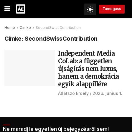
Támogass
Home
Címke
SecondSwissContribution
Címke:
SecondSwissContribution
Independent Media
CoLab: a független
újságírás nem luxus,
hanem a demokrácia
egyik alappillére
Átlátszó Erdély
2026. június 1.
Ne maradj le egyetlen új bejegyzésről sem!