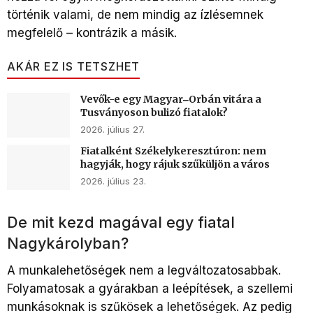
történik valami, de nem mindig az ízlésemnek
megfelelő – kontrázik a másik.
AKÁR EZ IS TETSZHET
Vevők-e egy Magyar‒Orbán vitára a
Tusványoson bulizó fiatalok?
2026. július 27.
Fiatalként Székelykeresztúron: nem
hagyják, hogy rájuk szűküljön a város
2026. július 23.
De mit kezd magával egy fiatal
Nagykárolyban?
A munkalehetőségek nem a legváltozatosabbak.
Folyamatosak a gyárakban a leépítések, a szellemi
munkásoknak is szűkösek a lehetőségek. Az pedig