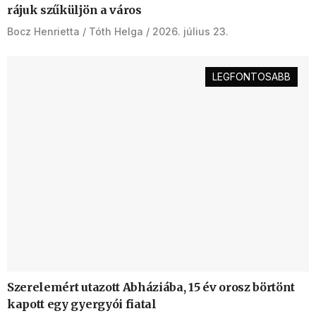
rájuk szűküljön a város
Bocz Henrietta
Tóth Helga
2026. július 23.
LEGFONTOSABB
Szerelemért utazott Abháziába, 15 év orosz börtönt
kapott egy gyergyói fiatal