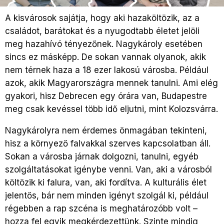
A kisvárosok sajátja, hogy aki hazaköltözik, az a
családot, barátokat és a nyugodtabb életet jelöli
meg hazahívó tényezőnek. Nagykároly esetében
sincs ez másképp. De sokan vannak olyanok, akik
nem térnek haza a 18 ezer lakosú városba. Például
azok, akik Magyarországra mennek tanulni. Ami elég
gyakori, hisz Debrecen egy órára van, Budapestre
meg csak kevéssel több idő eljutni, mint Kolozsvárra.
Nagykárolyra nem érdemes önmagában tekinteni,
hisz a környező falvakkal szerves kapcsolatban áll.
Sokan a városba járnak dolgozni, tanulni, egyéb
szolgáltatásokat igénybe venni. Van, aki a városból
költözik ki falura, van, aki fordítva. A kulturális élet
jelentős, bár nem minden igényt szolgál ki, például
régebben a rap szcéna is meghatározóbb volt –
hozza fel egyik megkérdezettünk. Szinte mindig