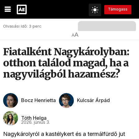
Támogass
Olvasási Idő: 3 perc
A
A
Fiatalként Nagykárolyban:
otthon találod magad, ha a
nagyvilágból hazamész?
Bocz Henrietta
Kulcsár Árpád
Tóth Helga
2026. június 3.
Nagykárolyról a kastélykert és a termálfürdő jut