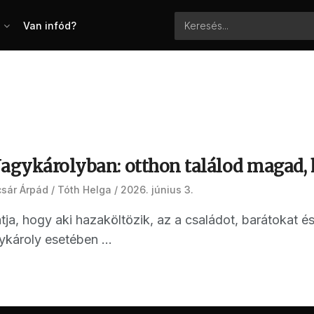
Van infód?
Nagykárolyban: otthon találod magad,
csár Árpád
Tóth Helga
2026. június 3.
tja, hogy aki hazaköltözik, az a családot, barátokat é
károly esetében ...