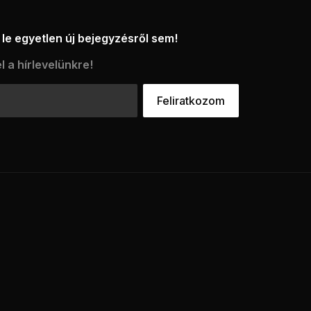
le egyetlen új bejegyzésről sem!
l a hírlevelünkre!