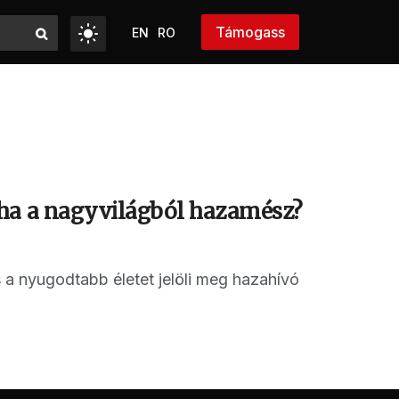
Támogass
EN
RO
 ha a nagyvilágból hazamész?
s a nyugodtabb életet jelöli meg hazahívó