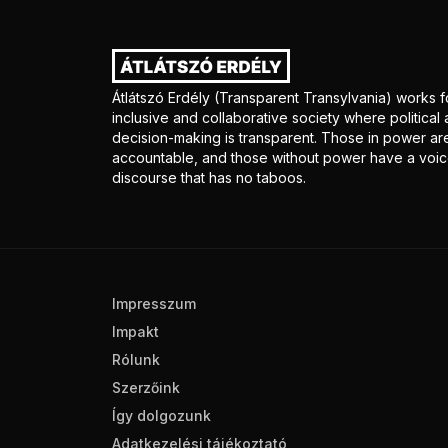
Átlátszó Erdély (Transparent Transylvania) works f
inclusive and collaborative society where politica
decision-making is transparent. Those in power ar
accountable, and those without power have a voice
discourse that has no taboos.
Impresszum
Impakt
Rólunk
Szerzőink
Így dolgozunk
Adatkezelési tájékoztató