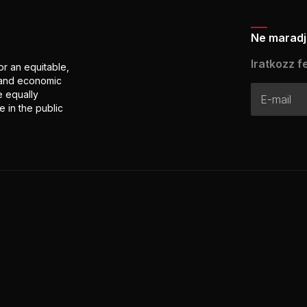
Ne maradj 
Iratkozz fe
or an equitable,
l and economic
e equally
 in the public