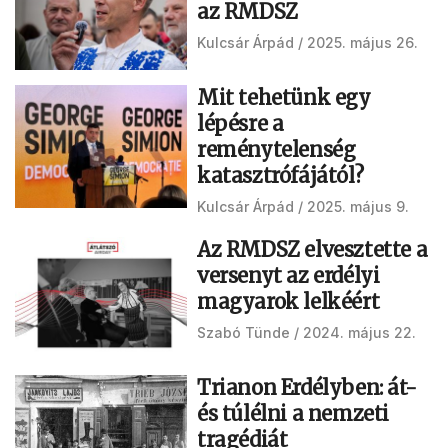
az RMDSZ
Kulcsár Árpád
2025. május 26.
Mit tehetünk egy
lépésre a
reménytelenség
katasztrófájától?
Kulcsár Árpád
2025. május 9.
Az RMDSZ elvesztette a
versenyt az erdélyi
magyarok lelkéért
Szabó Tünde
2024. május 22.
Trianon Erdélyben: át-
és túlélni a nemzeti
tragédiát