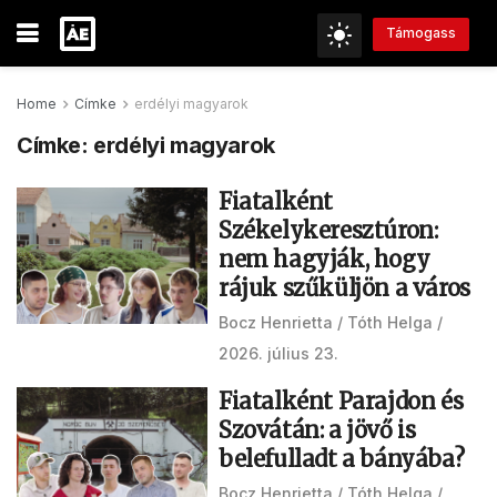
Támogass
Home
Címke
erdélyi magyarok
Címke:
erdélyi magyarok
Fiatalként
Székelykeresztúron:
nem hagyják, hogy
rájuk szűküljön a város
Bocz Henrietta
Tóth Helga
2026. július 23.
Fiatalként Parajdon és
Szovátán: a jövő is
belefulladt a bányába?
Bocz Henrietta
Tóth Helga