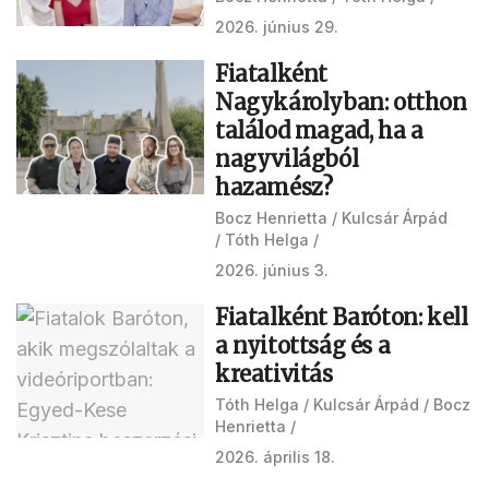
2026. június 29.
Fiatalként
Nagykárolyban: otthon
találod magad, ha a
nagyvilágból
hazamész?
Bocz Henrietta
Kulcsár Árpád
Tóth Helga
2026. június 3.
Fiatalként Baróton: kell
a nyitottság és a
kreativitás
Tóth Helga
Kulcsár Árpád
Bocz
Henrietta
2026. április 18.