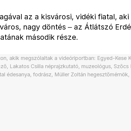
gával az a kisvárosi, vidéki fiatal, aki
város, nagy döntés ‒ az Átlátszó Erdé
atának második része.