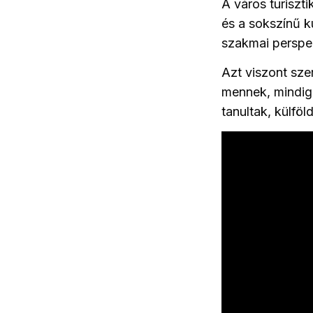
A város turiszti
és a sokszínű ku
szakmai perspek
Azt viszont sz
mennek, mindig 
tanultak, külfö