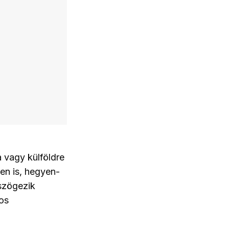
a vagy külföldre
en is, hegyen-
lszögezik
ros