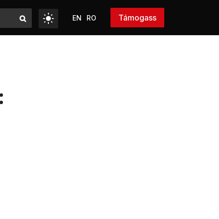
Támogass
EN
RO
: