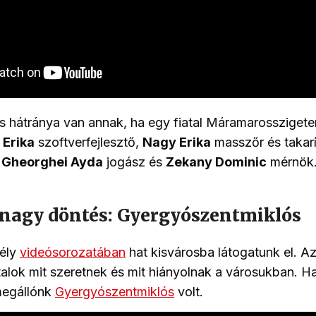
s hátránya van annak, ha egy fiatal Máramarossziget
 Erika
szoftverfejlesztő,
Nagy Erika
masszőr és takar
,
Gheorghei Ayda
jogász és
Zekany Dominic
mérnök
, nagy döntés: Gyergyószentmiklós
dély
videósorozatában
hat kisvárosba látogatunk el. Azt
atalok mit szeretnek és mit hiányolnak a városukban. H
megállónk
Gyergyószentmiklós
volt.