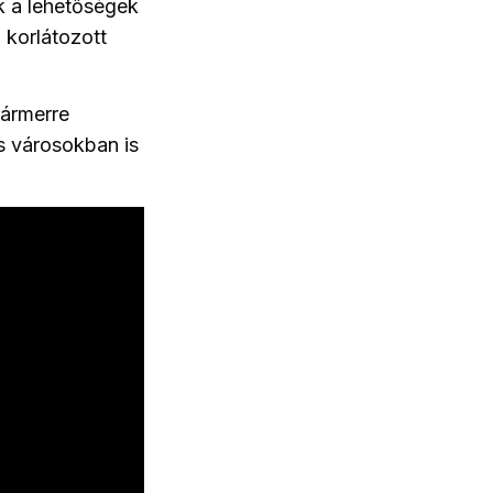
ok a lehetőségek
a korlátozott
kármerre
s városokban is