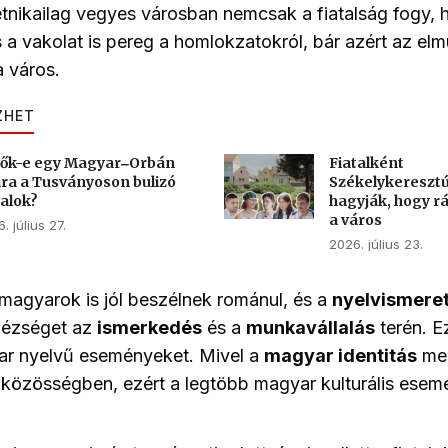
etnikailag vegyes városban nemcsak a fiatalság fogy,
s a vakolat is pereg a homlokzatokról, bár azért az el
a város.
ZHET
ők-e egy Magyar‒Orbán
Fiatalként
ára a Tusványoson bulizó
Székelykereszt
talok?
hagyják, hogy rá
a város
. július 27.
2026. július 23.
magyarok is jól beszélnek románul, és a
nyelvismere
hézséget az
ismerkedés
és a
munkavállalás
terén. Ez
yar nyelvű eseményeket. Mivel a
magyar identitás
me
 a közösségben, ezért a legtöbb magyar kulturális esem