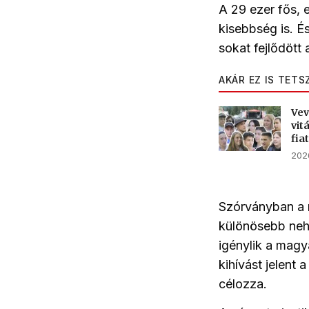
A 29 ezer fős, 
kisebbség is. É
sokat fejlődött 
AKÁR EZ IS TETS
Vev
vit
fia
2026
Szórványban a 
különösebb ne
igénylik a mag
kihívást jelent
célozza.