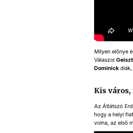
Milyen előnye é
Válaszol
Geiszt
Dominick
diák
Kis város
Az Átlátszó Er
hogy a helyi fi
volna, az első 