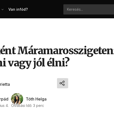
Van infód?
ként Máramarosszigeten
 vagy jól élni?
ietta
Árpád
Tóth Helga
ius 4.
Olvasási Idő: 3 perc