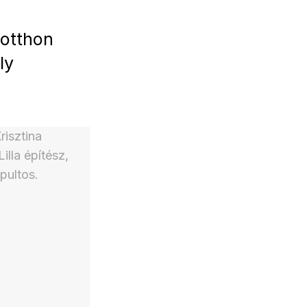
 otthon
ly