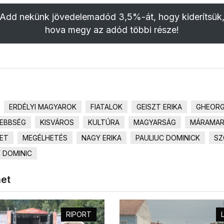
Add nekünk jövedelemadód 3,5%-át, hogy kiderítsük
hova megy az adód többi része!
ERDÉLYI MAGYAROK
FIATALOK
GEISZT ERIKA
GHEORG
SEBBSÉG
KISVÁROS
KULTÚRA
MAGYARSÁG
MÁRAMA
ET
MEGÉLHETÉS
NAGY ERIKA
PAULIUC DOMINICK
SZ
 DOMINIC
het
RIPORT