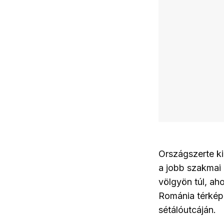
Országszerte ki
a jobb szakmai 
völgyön túl, aho
Románia térképét
sétálóutcáján.