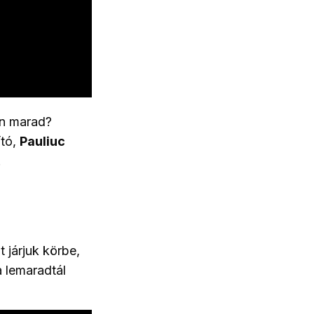
en marad?
ító,
Pauliuc
.
 járjuk körbe,
a lemaradtál