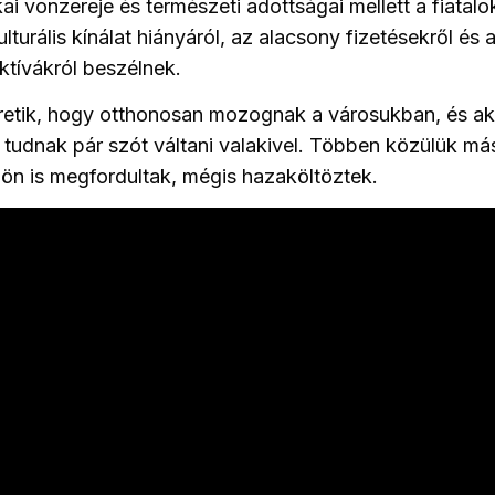
kai vonzereje és természeti adottságai mellett a fiatal
lturális kínálat hiányáról, az alacsony fizetésekről és 
tívákról beszélnek.
eretik, hogy otthonosan mozognak a városukban, és a
tudnak pár szót váltani valakivel. Többen közülük má
ldön is megfordultak, mégis hazaköltöztek.