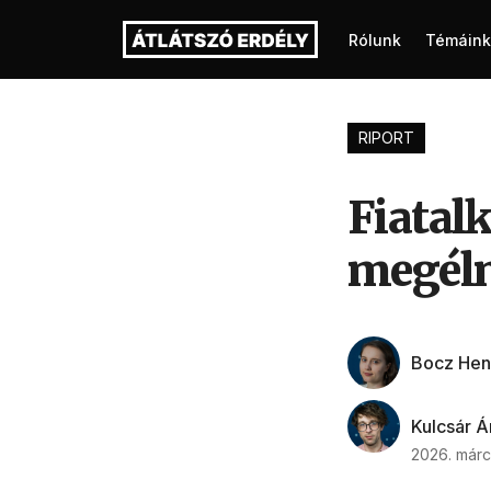
Rólunk
Témáink
RIPORT
Fiatal
megélni
Bocz Henr
Kulcsár 
2026. márc