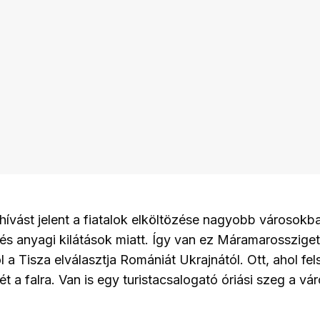
hívást jelent a fiatalok elköltözése nagyobb városokb
és anyagi kilátások miatt. Így van ez Máramarossziget
l a Tisza elválasztja Romániát Ukrajnától. Ott, ahol fe
 a falra. Van is egy turistacsalogató óriási szeg a vá