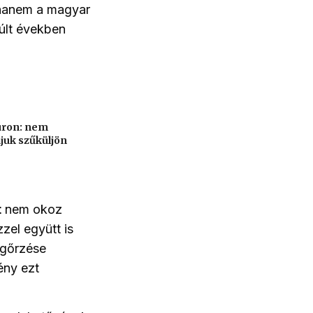
 hanem a magyar
múlt években
úron: nem
juk szűküljön
t
nem okoz
zel együtt is
gőrzése
ény ezt