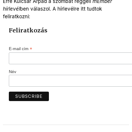
Erre Kulcsár Árpád a szombat reggeli
mEmber
hírlevél
ben válaszol. A hírlevélre itt tudtok
feliratkozni:
Feliratkozás
*
E-mail cím
Név