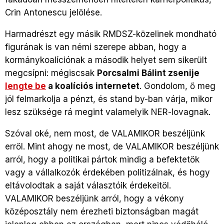
Crin Antonescu jelölése.
Harmadrészt egy másik RMDSZ-közelinek mondható
figurának is van némi szerepe abban, hogy a
kormánykoalíciónak a második helyet sem sikerült
megcsípni: mégiscsak
Porcsalmi Bálint zsenije
lengte be
a koalíciós internetet
. Gondolom, ő meg
jól felmarkolja a pénzt, és stand by-ban várja, mikor
lesz szüksége rá megint valamelyik NER-lovagnak.
Szóval oké, nem most, de VALAMIKOR beszéljünk
erről. Mint ahogy ne most, de VALAMIKOR beszéljünk
arról, hogy a politikai pártok mindig a befektetők
vagy a vállalkozók érdekében politizálnak, és hogy
eltávolodtak a saját választóik érdekeitől.
VALAMIKOR beszéljünk arról, hogy a vékony
középosztály nem érezheti biztonságban magát