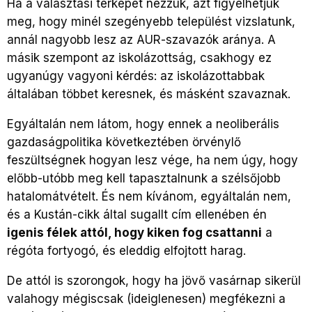
Ha a választási térképet nézzük, azt figyelhetjük
meg, hogy minél szegényebb települést vizslatunk,
annál nagyobb lesz az AUR-szavazók aránya. A
másik szempont az iskolázottság, csakhogy ez
ugyanúgy vagyoni kérdés: az iskolázottabbak
általában többet keresnek, és másként szavaznak.
Egyáltalán nem látom, hogy ennek a neoliberális
gazdaságpolitika következtében örvénylő
feszültségnek hogyan lesz vége, ha nem úgy, hogy
előbb-utóbb meg kell tapasztalnunk a szélsőjobb
hatalomátvételt. És nem kívánom, egyáltalán nem,
és a Kustán-cikk által sugallt cím ellenében én
igenis félek attól, hogy kiken fog csattanni
a
régóta fortyogó, és eleddig elfojtott harag.
De attól is szorongok, hogy ha jövő vasárnap sikerül
valahogy mégiscsak (ideiglenesen) megfékezni a