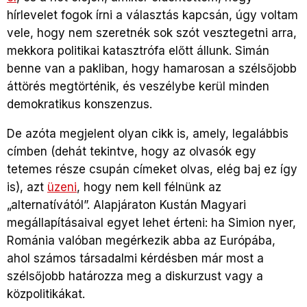
hírlevelet fogok írni a választás kapcsán, úgy voltam
vele, hogy nem szeretnék sok szót vesztegetni arra,
mekkora politikai katasztrófa előtt állunk. Simán
benne van a pakliban, hogy hamarosan a szélsőjobb
áttörés megtörténik, és veszélybe kerül minden
demokratikus konszenzus.
De azóta megjelent olyan cikk is, amely, legalábbis
címben (dehát tekintve, hogy az olvasók egy
tetemes része csupán címeket olvas, elég baj ez így
is), azt
üzeni
, hogy nem kell félnünk az
„alternatívától”. Alapjáraton Kustán Magyari
megállapításaival egyet lehet érteni: ha Simion nyer,
Románia valóban megérkezik abba az Európába,
ahol számos társadalmi kérdésben már most a
szélsőjobb határozza meg a diskurzust vagy a
közpolitikákat.