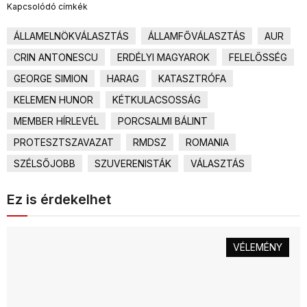
Kapcsolódó címkék
ÁLLAMELNÖKVÁLASZTÁS
ÁLLAMFŐVÁLASZTÁS
AUR
CRIN ANTONESCU
ERDÉLYI MAGYAROK
FELELŐSSÉG
GEORGE SIMION
HARAG
KATASZTRÓFA
KELEMEN HUNOR
KÉTKULACSOSSÁG
MEMBER HÍRLEVÉL
PORCSALMI BÁLINT
PROTESZTSZAVAZAT
RMDSZ
ROMANIA
SZÉLSŐJOBB
SZUVERENISTÁK
VÁLASZTÁS
Ez is érdekelhet
VÉLEMÉNY