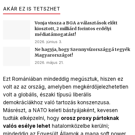
AKÁR EZ IS TETSZHET
Vonja vissza a BGA a választások előtt
kiosztott, 2 milliárd forintos erdélyi
médiatámogatást!
2026. június 3.
Ne hagyja, hogy Szennyvízországgá tegyék
Magyarországot!
2026. május 21.
Ezt Romániában mindeddig megúsztuk, hiszen ez
volt az az ország, amelyben megkérdőjelezhetetlen
volt a globális, északi típusú liberális
demokráciákhoz való tartozás konszenzusa.
Másrészt, a NATO keleti bástyájaként, kevesen
tudták elképzelni, hogy
orosz proxy pártoknak
valós esélye lehet
hatalomközelbe kerülni;
mindeddig az Egyesült Államok a maga soft power