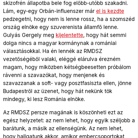
skizofrén állapotba bele fog előbb-utóbb szakadni.
Lám, egy-egy Orbán-influenszer már
el is kezdte
pedzegetni, hogy nem is lenne rossz, ha a szomszéd
ország elnöke egy szuverenista államfő lenne.
Gulyás Gergely meg
kijelentette
, hogy hát semmi
dolga nincs a magyar kormánynak a romániai
választásokkal. Ha én lennék az RMDSZ
vezetőségéből valaki, eléggé elárulva érezném
magam, hogy miközben kétségbeesetten próbálom
rávenni a szavazókat, hogy menjenek és
szavazzanak a soft- vagy posztfasiszta ellen, jönne
Budapestről az üzenet, hogy hát nekünk tök
mindegy, ki lesz Románia elnöke.
Az RMDSZ persze magának is köszönheti ezt az
egész helyzetet: az nem lehet, hogy egyik széljobb a
barátunk, a másik az ellenségünk. Az nem lehet,
hogy hallgatunk akkor, amikor embercsoportokat