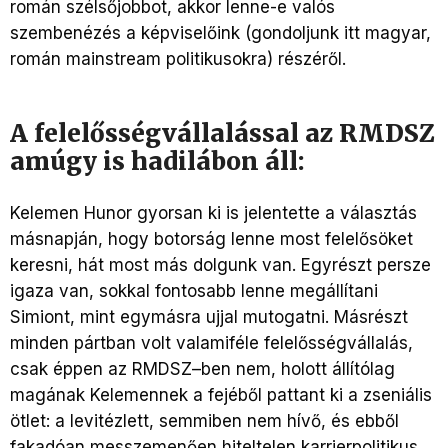
román szélsőjobbot, akkor lenne-e valós
szembenézés a képviselőink (gondoljunk itt magyar,
román mainstream politikusokra) részéről.
A felelősségvállalással az RMDSZ
amúgy is hadilábon áll:
Kelemen Hunor gyorsan ki is jelentette a választás
másnapján, hogy botorság lenne most felelősöket
keresni, hát most más dolgunk van. Egyrészt persze
igaza van, sokkal fontosabb lenne megállítani
Simiont, mint egymásra ujjal mutogatni. Másrészt
minden pártban volt valamiféle felelősségvállalás,
csak éppen az RMDSZ–ben nem, holott állítólag
magának Kelemennek a fejéből pattant ki a zseniális
ötlet: a levitézlett, semmiben nem hívő, és ebből
fakadóan messzemenően hiteltelen karrierpolitikus,