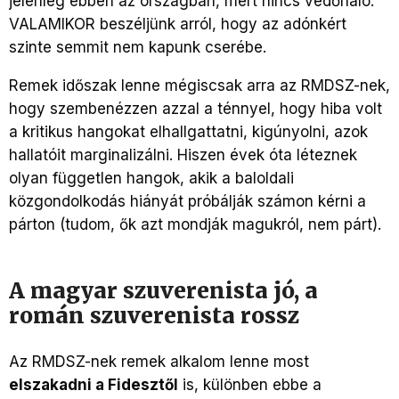
jelenleg ebben az országban, mert nincs védőháló.
VALAMIKOR beszéljünk arról, hogy az adónkért
szinte semmit nem kapunk cserébe.
Remek időszak lenne mégiscsak arra az RMDSZ-nek,
hogy szembenézzen azzal a ténnyel, hogy hiba volt
a kritikus hangokat elhallgattatni, kigúnyolni, azok
hallatóit marginalizálni. Hiszen évek óta léteznek
olyan független hangok, akik a baloldali
közgondolkodás hiányát próbálják számon kérni a
párton (tudom, ők azt mondják magukról, nem párt).
A magyar szuverenista jó, a
román szuverenista rossz
Az RMDSZ-nek remek alkalom lenne most
elszakadni a Fidesztől
is, különben ebbe a