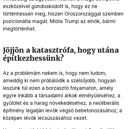
eszközeivel gondoskodott is, hogy ez ne
történhessen meg, hiszen Oroszországgal szemben
pozicionálta magát. Mióta Trump az elnök, bármi
megtörténhet.
Jöjjön a katasztrófa, hogy utána
építkezhessünk?
Az a problémám nekem is, hogy nem tudom,
ameddig ki nem próbálódik a szélsőjobb, hogyan
leszünk túl ezen a borzasztó folyamaton, amely
egyre inkább a társadalmi árkok elmélyüléséhez, a
gyűlölet és a harag növekedéséhez, a neoliberális
építmény legalján levők végső bebetonozásához, a
középen lévők lecsúszásához vezet.