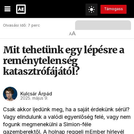
Támogass
Olvasási Idő: 7 perc
A
A
Mit tehetünk egy lépésre a
reménytelenség
katasztrófájától?
Kulcsár Árpád
2025. május 9.
Csak akkor ijedünk meg, ha a saját érdekünk sérül?
Vagy elindulunk a valódi egyenlőség felé, vagy nem
fogunk megmenekülni a Simion-féle
gazemberektől. A holnap reggeli mEmber hírlevél