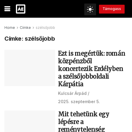
Támogass
Home
Címke
szélsőjobb
Címke:
szélsőjobb
Ezt is megértük: román
közpénzből
koncertezik Erdélyben
a szélsőjobboldali
Kárpátia
Kulcsár Árpád
2025. szeptember 5.
Mit tehetünk egy
lépésre a
reménytelenség