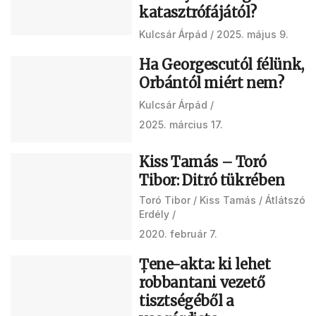
katasztrófájától?
Kulcsár Árpád
2025. május 9.
Ha Georgescutól félünk,
Orbántól miért nem?
Kulcsár Árpád
2025. március 17.
Kiss Tamás – Toró
Tibor: Ditró tükrében
Toró Tibor
Kiss Tamás
Átlátszó
Erdély
2020. február 7.
Țene-akta: ki lehet
robbantani vezető
tisztségéből a