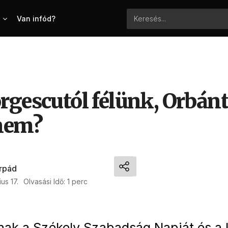
Van infód?
rgescutól félünk, Orbánt
nem?
Árpád
us 17.
Olvasási Idő: 1 perc
nak a Székely Szabadság Napját és a 