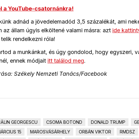
el a YouTube-csatornánkra!
ünk adnád a jövedelemadód 3,5 százalékát, ami nek
 az állam úgyis elköltené valami másra: azt
ide kattin
elik rendelkezni róla!
artod a munkánkat, és úgy gondolod, hogy egyszeri, 
nél, ennek módjait
itt találod meg
.
rrása: Székely Nemzeti Tanács/Facebook
CĂLIN GEORGESCU
CSOMA BOTOND
DONALD TRUMP
G
ÁRCIUS 15
MAROSVÁSÁRHELY
ORBÁN VIKTOR
RMDSZ