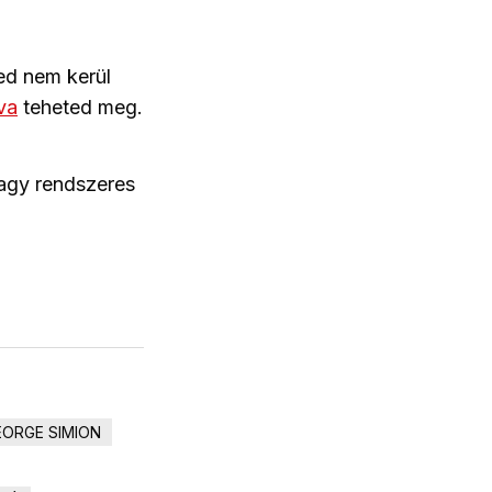
ed nem kerül
tva
teheted meg.
vagy rendszeres
EORGE SIMION