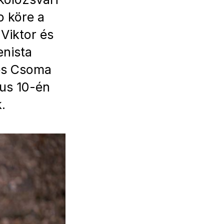
p köre a
Viktor és
enista
 és Csoma
ius 10-én
.