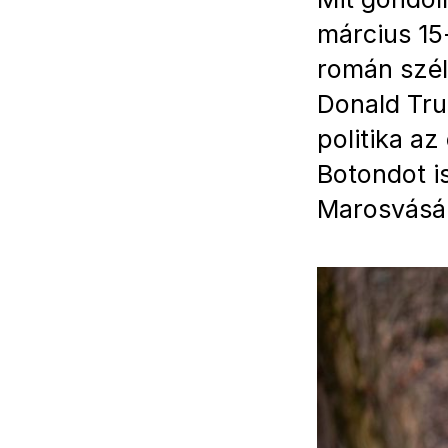
március 15
román szél
Donald Tru
politika a
Botondot i
Marosvásár