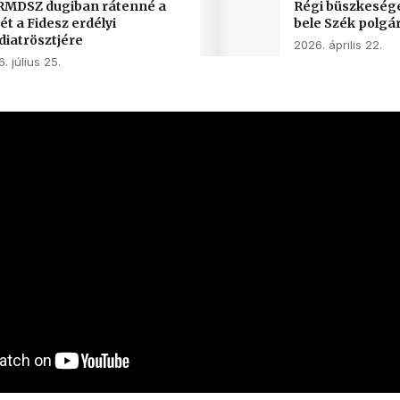
RMDSZ dugiban rátenné a
Régi büszkeség
ét a Fidesz erdélyi
bele Szék polg
iatrösztjére
2026. április 22.
. július 25.