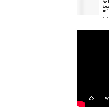
Az 
kez
méd
2026