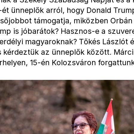
-ét ünneplők arról, hogy Donald Trum
sőjobbot támogatja, miközben Orbán 
mp is jóbarátok? Hasznos-e a szuver
z erdélyi magyaroknak? Tőkés Lászlót
s kérdeztük az ünneplők között. Márc
helyen, 15-én Kolozsváron forgattunk