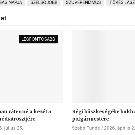
SÁG NAPJA
SZÉLSŐJOBB
SZUVERENIZMUS
TŐKÉS LÁS
het
LEGFONTOSABB
an rátenné a kezét a
Régi büszkeségébe bukha
médiatrösztjére
polgármestere
. július 25.
Szabó Tünde
2026. április 2