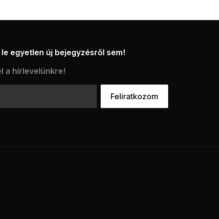
le egyetlen új bejegyzésről sem!
l a hírlevelünkre!