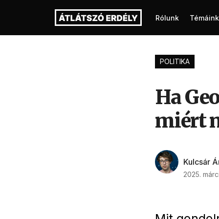
Rólunk
Témáink
POLITIKA
Ha Geo
miért 
Kulcsár 
2025. márci
Mit gondol