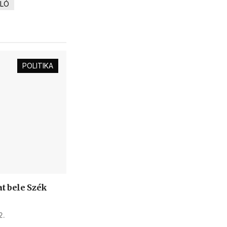
ZLÓ
POLITIKA
t bele Szék
2.