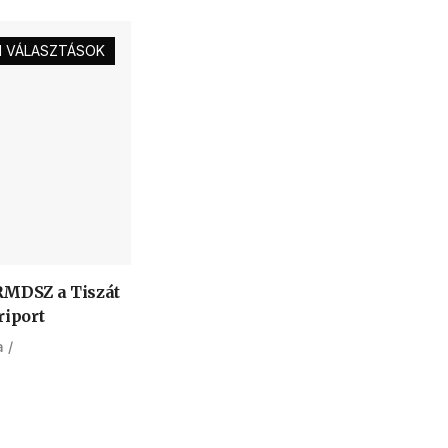
 VÁLASZTÁSOK
RMDSZ a Tiszát
riport
a