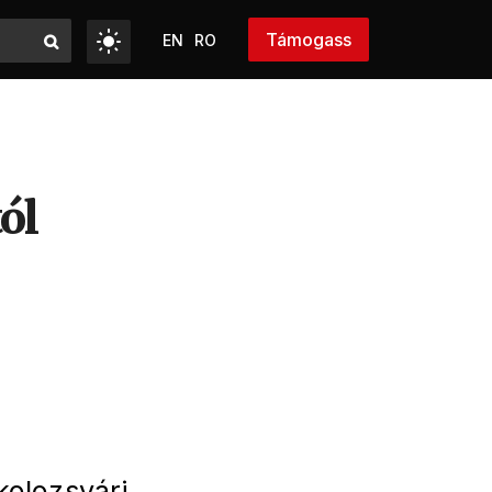
Támogass
EN
RO
ól
kolozsvári