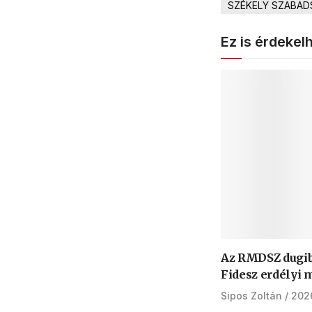
SZÉKELY SZABAD
Ez is érdekel
Az RMDSZ dugib
Fidesz erdélyi 
Sipos Zoltán
2026