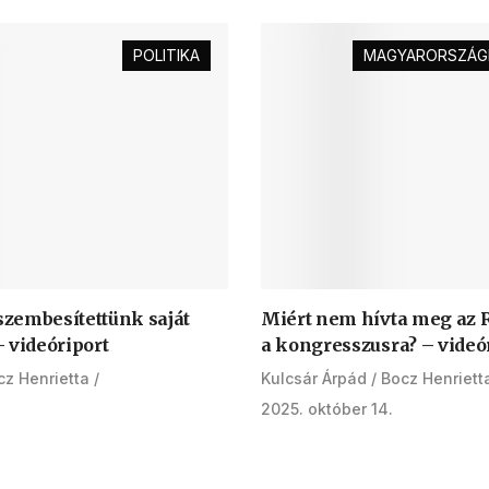
POLITIKA
MAGYARORSZÁGI
zembesítettünk saját
Miért nem hívta meg az 
 videóriport
a kongresszusra? – videó
cz Henrietta
Kulcsár Árpád
Bocz Henriett
2025. október 14.