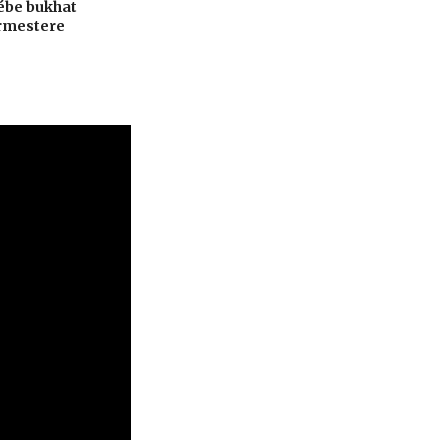
ébe bukhat
ármestere