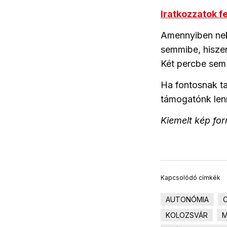
Iratkozzatok f
Amennyiben nek
semmibe, hiszen
Két percbe sem t
Ha fontosnak t
támogatónk len
Kiemelt kép fo
Kapcsolódó címkék
AUTONÓMIA
KOLOZSVÁR
M