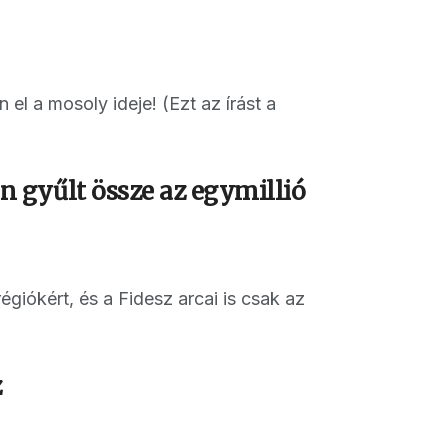
el a mosoly ideje! (Ezt az írást a
 gyűlt össze az egymillió
égiókért, és a Fidesz arcai is csak az
z