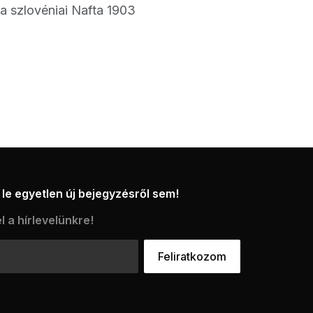
k a szlovéniai Nafta 1903
le egyetlen új bejegyzésről sem!
l a hírlevelünkre!