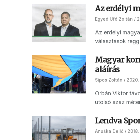
Az erdélyi 
Egyed Ufó Zoltán
2
Az erdélyi magyar
választások regge
Magyar korm
aláírás
Sipos Zoltán
2020.
Orbán Viktor távo
utolsó száz méter
Lendva Spor
Anuška Delić
2018.