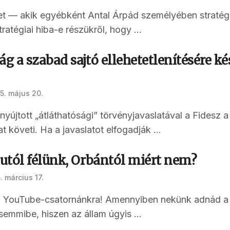
— akik egyébként Antal Árpád személyében stratégia
ratégiai hiba-e részükről, hogy ...
 a szabad sajtó ellehetetlenítésére k
5. május 20.
yújtott „átláthatósági” törvényjavaslatával a Fidesz a
at követi. Ha a javaslatot elfogadják ...
utól félünk, Orbántól miért nem?
. március 17.
 a YouTube-csatornánkra! Amennyiben nekünk adnád a
emmibe, hiszen az állam úgyis ...