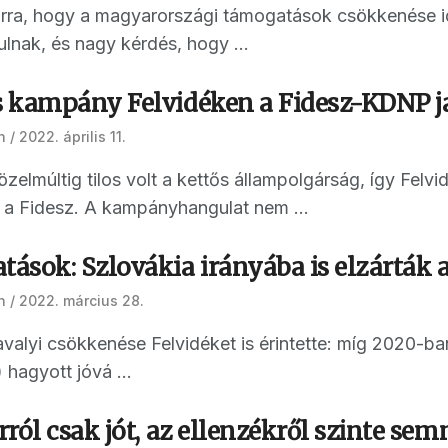
rra, hogy a magyarországi támogatások csökkenése 
lnak, és nagy kérdés, hogy ...
 kampány Felvidéken a Fidesz-KDNP j
n
2022. április 11.
zelmúltig tilos volt a kettős állampolgárság, így Fel
 a Fidesz. A kampányhangulat nem ...
ások: Szlovákia irányába is elzárták 
n
2022. március 28.
alyi csökkenése Felvidéket is érintette: míg 2020-ban
) hagyott jóvá ...
ról csak jót, az ellenzékről szinte se