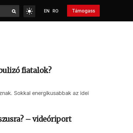
Támogass
EN
RO
ulizó fiatalok?
nak. Sokkal energikusabbak az idei
zusra? – videóriport