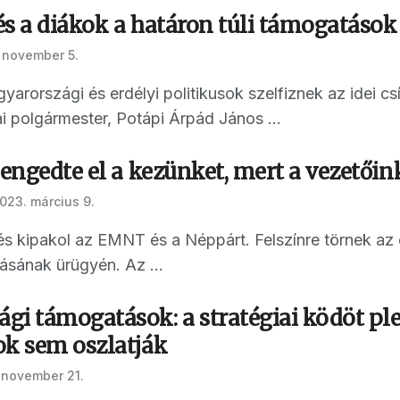
s a diákok a határon túli támogatások
 november 5.
arországi és erdélyi politikusok szelfiznek az idei cs
ai polgármester, Potápi Árpád János ...
 engedte el a kezünket, mert a vezetőin
023. március 9.
s kipakol az EMNT és a Néppárt. Felszínre törnek az
sának ürügyén. Az ...
i támogatások: a stratégiai ködöt ple
ok sem oszlatják
 november 21.