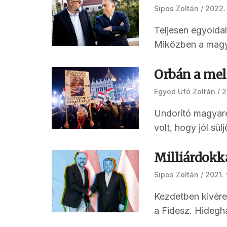
Sipos Zoltán
2022.
Teljesen egyoldal
Miközben a magyar
Orbán a mel
Egyed Ufó Zoltán
2
Undorító magyarel
volt, hogy jól sülj
Milliárdokka
Sipos Zoltán
2021. 
Kezdetben kivérez
a Fidesz. Hideghá