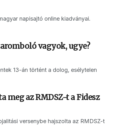
 magyar napisajtó online kiadványai.
zaromboló vagyok, ugye?
tek 13-án történt a dolog, esélytelen
tta meg az RMDSZ-t a Fidesz
ojalitási versenybe hajszolta az RMDSZ-t