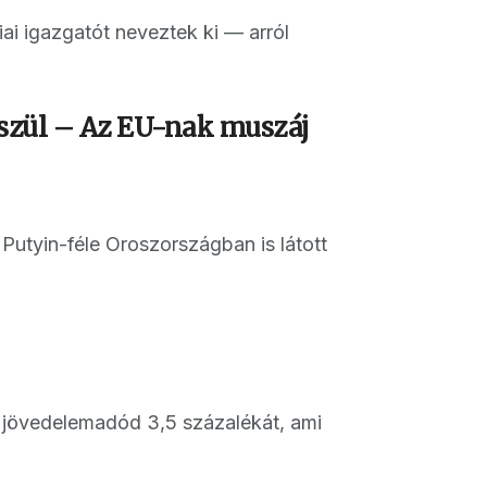
i igazgatót neveztek ki — arról
észül – Az EU-nak muszáj
 Putyin-féle Oroszországban is látott
 jövedelemadód 3,5 százalékát, ami