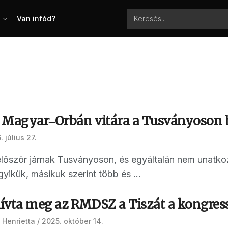
Van infód?
 Magyar‒Orbán vitára a Tusványoson b
 július 27.
őször járnak Tusványoson, és egyáltalán nem unatkoz
gyikük, másikuk szerint több és ...
ívta meg az RMDSZ a Tiszát a kongress
 Henrietta
2025. október 14.