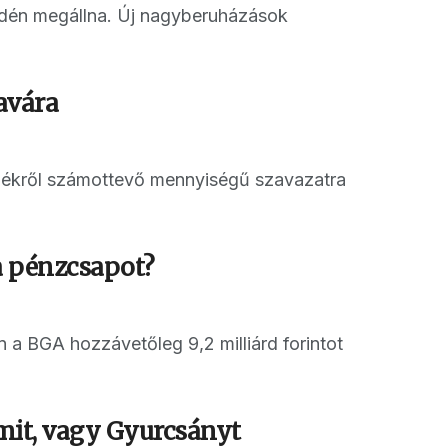
idén megállna. Új nagyberuházások
avára
vidékről számottevő mennyiségű szavazatra
a pénzcsapot?
 a BGA hozzávetőleg 9,2 milliárd forintot
mmit, vagy Gyurcsányt