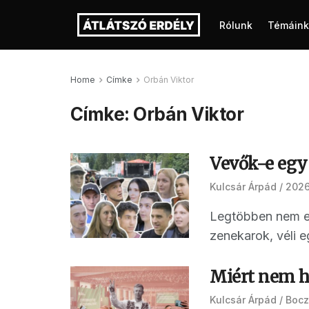
Rólunk
Témáink
Home
Címke
Orbán Viktor
Címke:
Orbán Viktor
Vevők-e egy
Kulcsár Árpád
2026.
Legtöbben nem el
zenekarok, véli e
Miért nem h
Kulcsár Árpád
Bocz