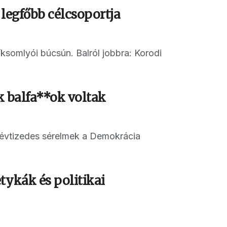
 legfőbb célcsoportja
íksomlyói búcsún. Balról jobbra: Korodi
k balfa**ok voltak
 évtizedes sérelmek a Demokrácia
tykák és politikai