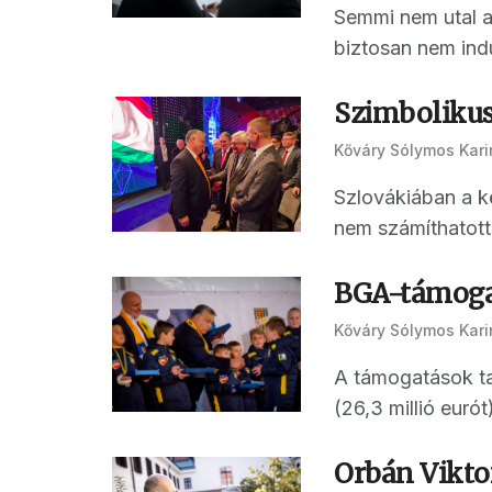
Semmi nem utal a
biztosan nem indu
Szimbolikus
Kőváry Sólymos Kari
Szlovákiában a kö
nem számíthatott
BGA-támogat
Kőváry Sólymos Kari
A támogatások tav
(26,3 millió eurót
Orbán Viktor