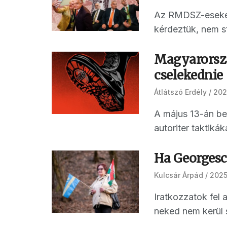
Az RMDSZ-eseket 
kérdeztük, nem st
Magyarország
cselekednie
Átlátszó Erdély
202
A május 13-án ben
autoriter taktikák
Ha Georgesc
Kulcsár Árpád
2025
Iratkozzatok fel
neked nem kerül s