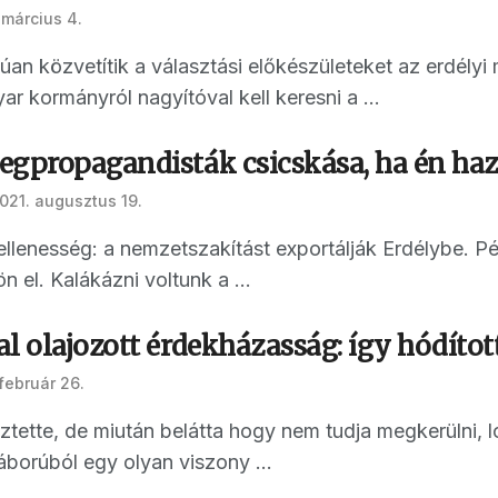
 március 4.
úan közvetítik a választási előkészületeket az erdélyi
 kormányról nagyítóval kell keresni a ...
egpropagandisták csicskása, ha én ha
021. augusztus 19.
lenesség: a nemzetszakítást exportálják Erdélybe. Pén
ön el. Kalákázni voltunk a ...
l olajozott érdekházasság: így hódíto
február 26.
tette, de miután belátta hogy nem tudja megkerülni, l
borúból egy olyan viszony ...