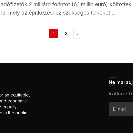
dófizetők 2 milliárd forintot (6,1 millió euró) költötte
ra, mely az építkezéshez szükséges telkeket ...
1
2
Ne maradj 
Iratkozz fe
or an equitable,
l and economic
e equally
 in the public