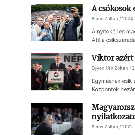
A csókosok é
Sipos Zoltán
2024.
A nyitóképen magy
Attila csíkszered
Viktor azért
Egyed Ufó Zoltán
2
Egymásnak esik é
Központok bezárá
Magyarország
nyilatkozat
Sipos Zoltán
2022.