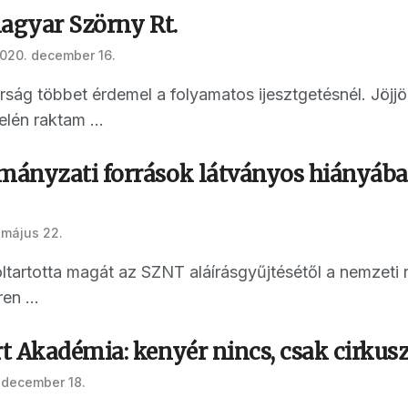
magyar Szörny Rt.
020. december 16.
ság többet érdemel a folyamatos ijesztgetésnél. Jöjjön 
lén raktam ...
ányzati források látványos hiányában
 május 22.
ltartotta magát az SZNT aláírásgyűjtésétől a nemzeti r
en ...
t Akadémia: kenyér nincs, csak cirkus
 december 18.