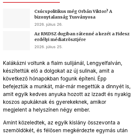
Csúcspolitikus még Orbán Viktor? A
bizonytalanság Tusványosa
2026. július 26.
Az RMDSZ dugiban rátenné a kezét a Fidesz
erdélyi médiatrösztjére
2026. július 25.
Kalákázni voltunk a fiaim sulijánál, Lengyelfalván,
készítettük elő a dolgokat az új sulinak, amit a
következő hónapokban fogunk építeni. Épp
befejeztük a munkát, már-már megettük a dinnyét is,
amit egyik kedves anyuka hozott az izzadt és nyakig
koszos apukáknak és gyerekeknek, amikor
megjelent a helyszínen négy ember.
Amint közeledtek, az egyik kislány összevonta a
szemöldökét, és félősen megkérdezte egymás után