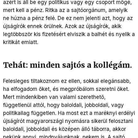
azért is áll be egy politikus vagy egy csoport mögé,
mert kell a pénz. Ritka az a sajtóorgánum, amelyik
ne húzna a pénz felé. De ez nem jelenti azt, hogy az
újságírók ennek örülnek. Azok az újságírók, akik
legtöbbször kis fizetésért elviszik a balhét és nyelik a
kritikát emiatt.
Tehát: minden sajtós a kollégám.
Felesleges tiltakoznom ez ellen, sokkal elegánsabb,
ha elfogadom őket, és megpróbálom szeretni őket.
Mert mindenkiben van valami szerethető,
függetlenül attól, hogy baloldali, jobboldali, vagy
politikailag független. Ha most ezt a maréknyi erdélyi
újságírót magyarországi nyomásra sikerül felosztani
baloldali, jobboldali és középen álló táborra, akkor
nekünk annyi, mindnyájunknak, nekem is. A sajtó