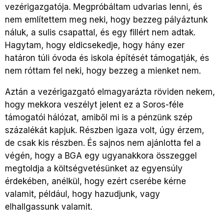
vezérigazgatója. Megpróbáltam udvarias lenni, és
nem említettem meg neki, hogy bezzeg pályáztunk
náluk, a sulis csapattal, és egy fillért nem adtak.
Hagytam, hogy eldicsekedje, hogy hány ezer
határon túli óvoda és iskola építését támogatják, és
nem róttam fel neki, hogy bezzeg a mienket nem.
Aztán a vezérigazgató elmagyarázta röviden nekem,
hogy mekkora veszélyt jelent ez a Soros-féle
támogatói hálózat, amiből mi is a pénzünk szép
százalékát kapjuk. Részben igaza volt, úgy érzem,
de csak kis részben. És sajnos nem ajánlotta fel a
végén, hogy a BGA egy ugyanakkora összeggel
megtoldja a költségvetésünket az egyensúly
érdekében, anélkül, hogy ezért cserébe kérne
valamit, például, hogy hazudjunk, vagy
elhallgassunk valamit.