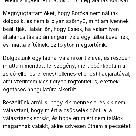
terelni a figyelmet magukról. S megtalálták Borókát.
Megnyugtattam őket, hogy Boróka nem nálunk
dolgozik, és nem is olyan szörnyű, mint amilyennek
beállítják. Habár jön, hogy üssek, ha valamilyen
általánosítás során engem vele egy tálba kevernek,
és miatta elítélnek. Ez folyton megtörténik.
Dolgoztunk egy lapnál valamikor tíz éve, és részben
miattam mondott fel szegény, mert poénkodtam a
zsidó-ellenes-ellenes(-ellenes-ellenes) hadjáratával,
ami szerintem kicsit olyan rögtönítélős, eretnek-
égetéses hangulatúra sikerült.
Beszéltünk arról is, hogy kik mennek el és kik nem
választani, hogy miért a csőcselék dönti el a
választások sorsát, és hogy én miért nem találok
magamnak valakit, akire szívesen ütném a pecsétet.