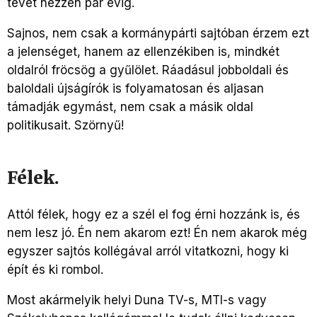
tévét nézzen pár évig.
Sajnos, nem csak a kormánypárti sajtóban érzem ezt
a jelenséget, hanem az ellenzékiben is, mindkét
oldalról fröcsög a gyűlölet. Ráadásul jobboldali és
baloldali újságírók is folyamatosan és aljasan
támadják egymást, nem csak a másik oldal
politikusait. Szörnyű!
Félek.
Attól félek, hogy ez a szél el fog érni hozzánk is, és
nem lesz jó. Én nem akarom ezt! Én nem akarok még
egyszer sajtós kollégával arról vitatkozni, hogy ki
épít és ki rombol.
Most akármelyik helyi Duna TV-s, MTI-s vagy