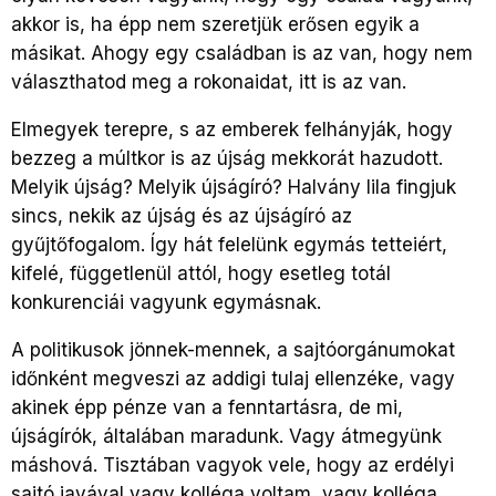
akkor is, ha épp nem szeretjük erősen egyik a
másikat. Ahogy egy családban is az van, hogy nem
választhatod meg a rokonaidat, itt is az van.
Elmegyek terepre, s az emberek felhányják, hogy
bezzeg a múltkor is az újság mekkorát hazudott.
Melyik újság? Melyik újságíró? Halvány lila fingjuk
sincs, nekik az újság és az újságíró az
gyűjtőfogalom. Így hát felelünk egymás tetteiért,
kifelé, függetlenül attól, hogy esetleg totál
konkurenciái vagyunk egymásnak.
A politikusok jönnek-mennek, a sajtóorgánumokat
időnként megveszi az addigi tulaj ellenzéke, vagy
akinek épp pénze van a fenntartásra, de mi,
újságírók, általában maradunk. Vagy átmegyünk
máshová. Tisztában vagyok vele, hogy az erdélyi
sajtó javával vagy kolléga voltam, vagy kolléga