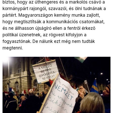
biztos, hogy az úthengeres és a markolós csávó a
kormánypárt rajongói, szavazói, és ölni tudnának a
pártért. Magyarországon kemény munka zajlott,
hogy megtisztítsák a kommunikációs csatornákat,
és ne állhasson újságíró ellen a fentről érkező
politikai üzenetnek, az rögvest kifolyjon a
fogyasztónak. De nálunk ezt még nem tudták
megtenni.