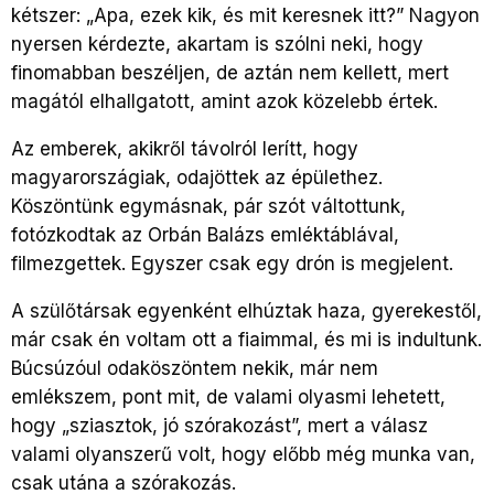
kétszer: „Apa, ezek kik, és mit keresnek itt?” Nagyon
nyersen kérdezte, akartam is szólni neki, hogy
finomabban beszéljen, de aztán nem kellett, mert
magától elhallgatott, amint azok közelebb értek.
Az emberek, akikről távolról lerítt, hogy
magyarországiak, odajöttek az épülethez.
Köszöntünk egymásnak, pár szót váltottunk,
fotózkodtak az Orbán Balázs emléktáblával,
filmezgettek. Egyszer csak egy drón is megjelent.
A szülőtársak egyenként elhúztak haza, gyerekestől,
már csak én voltam ott a fiaimmal, és mi is indultunk.
Búcsúzóul odaköszöntem nekik, már nem
emlékszem, pont mit, de valami olyasmi lehetett,
hogy „sziasztok, jó szórakozást”, mert a válasz
valami olyanszerű volt, hogy előbb még munka van,
csak utána a szórakozás.