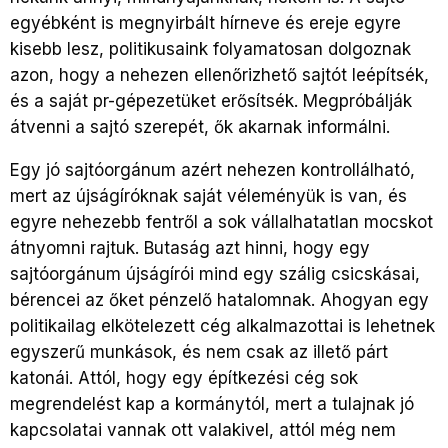
egyébként is megnyirbált hírneve és ereje egyre
kisebb lesz, politikusaink folyamatosan dolgoznak
azon, hogy a nehezen ellenőrizhető sajtót leépítsék,
és a saját pr-gépezetüket erősítsék. Megpróbálják
átvenni a sajtó szerepét, ők akarnak informálni.
Egy jó sajtóorgánum azért nehezen kontrollálható,
mert az újságíróknak saját véleményük is van, és
egyre nehezebb fentről a sok vállalhatatlan mocskot
átnyomni rajtuk. Butaság azt hinni, hogy egy
sajtóorgánum újságírói mind egy szálig csicskásai,
bérencei az őket pénzelő hatalomnak. Ahogyan egy
politikailag elkötelezett cég alkalmazottai is lehetnek
egyszerű munkások, és nem csak az illető párt
katonái. Attól, hogy egy építkezési cég sok
megrendelést kap a kormánytól, mert a tulajnak jó
kapcsolatai vannak ott valakivel, attól még nem