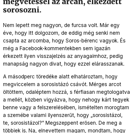
megvetéssel az arcán, elkezdett
sorosozni.
Nem lepett meg nagyon, de furcsa volt. Már egy
éve, hogy itt dolgozom, de eddig még senki nem
csapta az arcomba, hogy Soros-bérenc vagyok. És
még a Facebook-kommentekben sem igazán
érkezett ilyen visszajelzés az anyagaimhoz, pedig
manapság nagyon divat, hogy ezzel elárasszanak.
A másodperc töredéke alatt elhatároztam, hogy
megviccelem a sorosistázó csávót. Mérges arcot
öltöttem, odaléptem hozzá, s férfiasan megtologatva
a mellét, közben vigyázva, hogy nehogy kárt tegyek
benne vagy a felszerelésében, ismételten morogtam
a szemébe valami ilyenszerűt, hogy „sorosistázol,
te, sorosistázol?” Megszeppent erősen. De meg a
többiek is. Na, elnevettem magam, mondtam, hogy