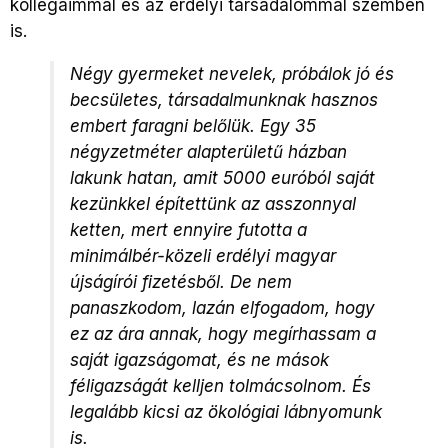
kollégáimmal és az erdélyi társadalommal szemben
is.
Négy gyermeket nevelek, próbálok jó és
becsületes, társadalmunknak hasznos
embert faragni belőlük. Egy 35
négyzetméter alapterületű házban
lakunk hatan, amit 5000 euróból saját
kezünkkel építettünk az asszonnyal
ketten, mert ennyire futotta a
minimálbér-közeli erdélyi magyar
újságírói fizetésből. De nem
panaszkodom, lazán elfogadom, hogy
ez az ára annak, hogy megírhassam a
saját igazságomat, és ne mások
féligazságát kelljen tolmácsolnom. És
legalább kicsi az ökológiai lábnyomunk
is.