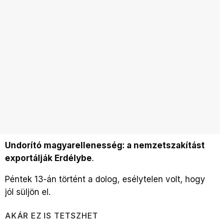
Undorító magyarellenesség: a nemzetszakítást
exportálják Erdélybe
.
Péntek 13-án történt a dolog, esélytelen volt, hogy
jól süljön el.
AKÁR EZ IS TETSZHET