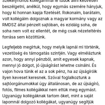
Székelyhonos kollégámmal le tudok állni kedvesen
beszélgetni, anélkül, hogy egymás szemére hányjuk,
hogy ki honnan kapja fizetését. Rokonaim, barátaim,
volt kollégáim dolgoznak a magyar kormány vagy az
RMDSZ által pénzelt sajtóban, és ezidáig soha, de
soha nem volt ez ellentét, de még csak nézeteltérés
forrása sem közöttünk.
Legfeljebb megírtuk, hogy melyik lapnál mi történik,
vezetőség és támogatás szintjén. Vagy elméláztunk
azon, hogy annyi pénzből, amit egyesek kapnak,
mennyi jó dolgot, jó újságírást lehetne csinálni. És
vajon hova tűnik el az a sok pénz, ha az újságíróik
ilyen keveset keresnek. Szóval foglalkoztunk a
sajtóorgánumokkal úgy általánosan, de az újságíró,
fotós, filmes kollégákkal nem ettük meg egymást.
Ugyanúgy kollégáknak tartom őket, mint a saját
lapomnál dolgozó kollégákat, ugyanúgy segítjük