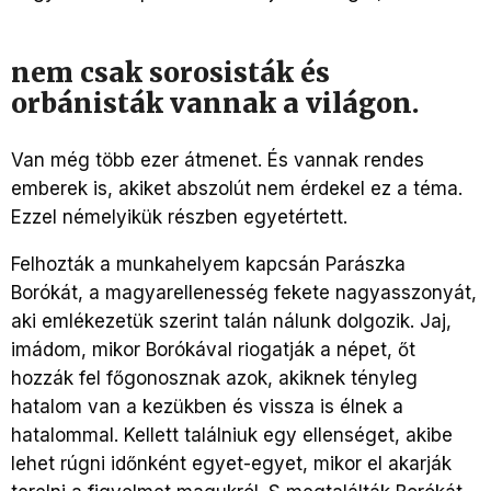
nem csak sorosisták és
orbánisták vannak a világon.
Van még több ezer átmenet. És vannak rendes
emberek is, akiket abszolút nem érdekel ez a téma.
Ezzel némelyikük részben egyetértett.
Felhozták a munkahelyem kapcsán Parászka
Borókát, a magyarellenesség fekete nagyasszonyát,
aki emlékezetük szerint talán nálunk dolgozik. Jaj,
imádom, mikor Borókával riogatják a népet, őt
hozzák fel főgonosznak azok, akiknek tényleg
hatalom van a kezükben és vissza is élnek a
hatalommal. Kellett találniuk egy ellenséget, akibe
lehet rúgni időnként egyet-egyet, mikor el akarják