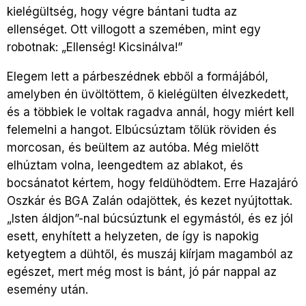
kielégültség, hogy végre bántani tudta az
ellenséget. Ott villogott a szemében, mint egy
robotnak: „Ellenség! Kicsinálva!”
Elegem lett a párbeszédnek ebből a formájából,
amelyben én üvöltöttem, ő kielégülten élvezkedett,
és a többiek le voltak ragadva annál, hogy miért kell
felemelni a hangot. Elbúcsúztam tőlük röviden és
morcosan, és beültem az autóba. Még mielőtt
elhúztam volna, leengedtem az ablakot, és
bocsánatot kértem, hogy feldühödtem. Erre Hazajáró
Oszkár és BGA Zalán odajöttek, és kezet nyújtottak.
„Isten áldjon”-nal búcsúztunk el egymástól, és ez jól
esett, enyhített a helyzeten, de így is napokig
ketyegtem a dühtől, és muszáj kiírjam magamból az
egészet, mert még most is bánt, jó pár nappal az
esemény után.