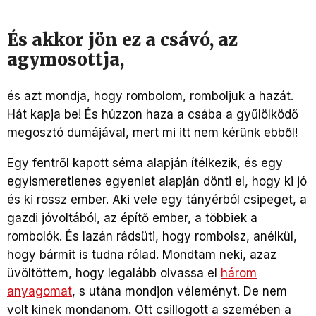
És akkor jön ez a csávó, az
agymosottja,
és azt mondja, hogy rombolom, romboljuk a hazát.
Hát kapja be! És húzzon haza a csába a gyűlölködő
megosztó dumájával, mert mi itt nem kérünk ebből!
Egy fentről kapott séma alapján ítélkezik, és egy
egyismeretlenes egyenlet alapján dönti el, hogy ki jó
és ki rossz ember. Aki vele egy tányérból csipeget, a
gazdi jóvoltából, az építő ember, a többiek a
rombolók. És lazán rádsüti, hogy rombolsz, anélkül,
hogy bármit is tudna rólad. Mondtam neki, azaz
üvöltöttem, hogy legalább olvassa el
három
anyagomat
, s utána mondjon véleményt. De nem
volt kinek mondanom. Ott csillogott a szemében a