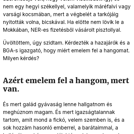
nem egy hegyi székellyel, valamelyik máréfalvi vagy
varsági kocsmában, mert a végbelét a tarkójáig
nyitották volna, bicskával. Ha előtte nem lövik le a
Mokkában, NER-es fizetésből vásárolt pisztollyal.
Üvöltöttem, úgy szidtam. Kérdezték a hazajárók és a
BGA-s igazgató, hogy miért emelem fel a hangomat.
Milyen kérdés?
Azért emelem fel a hangom, mert
van.
És mert galád gyávaság lenne hallgatnom és
meghúznom magam. És mert igazságtalannak
tartom, amit mond a fickó, velem szemben is, és a
sok hozzám hasonló emberrel, a barátaimmal, a