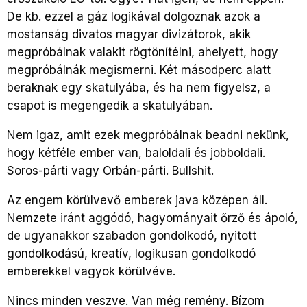
De kb. ezzel a gáz logikával dolgoznak azok a
mostanság divatos magyar divizátorok, akik
megpróbálnak valakit rögtönítélni, ahelyett, hogy
megpróbálnák megismerni. Két másodperc alatt
beraknak egy skatulyába, és ha nem figyelsz, a
csapot is megengedik a skatulyában.
Nem igaz, amit ezek megpróbálnak beadni nekünk,
hogy kétféle ember van, baloldali és jobboldali.
Soros-párti vagy Orbán-párti. Bullshit.
Az engem körülvevő emberek java középen áll.
Nemzete iránt aggódó, hagyományait őrző és ápoló,
de ugyanakkor szabadon gondolkodó, nyitott
gondolkodású, kreatív, logikusan gondolkodó
emberekkel vagyok körülvéve.
Nincs minden veszve. Van még remény. Bízom