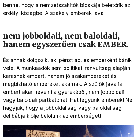
benne, hogy a nemzetszakítók bicskája beletörik az
erdélyi közegbe. A székely emberek java
nem jobboldali, nem baloldali,
hanem egyszerűen csak EMBER.
És annak dolgozik, aki pénzt ad, és emberként bánik
vele. A munkaadók sem politikai irányultság alapján
keresnek embert, hanem jó szakembereket és
megbízható embereket akarnak. A szülők java is
embert akar nevelni a gyerekéből, nem jobboldali
vagy baloldali pártkatonát. Hát legyünk emberek! Ne
hagyjuk, hogy a jobboldaliság vagy baloldaliság
délibábja kiölje belőlünk az emberséget!