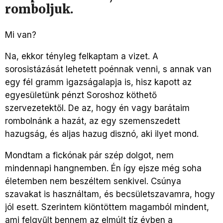
romboljuk.
Mi van?
Na, ekkor tényleg felkaptam a vizet. A
sorosistázását lehetett poénnak venni, s annak van
egy fél gramm igazságalapja is, hisz kapott az
egyesületünk pénzt Soroshoz köthető
szervezetektől. De az, hogy én vagy barátaim
rombolnánk a hazát, az egy szemenszedett
hazugság, és aljas hazug disznó, aki ilyet mond.
Mondtam a fickónak pár szép dolgot, nem
mindennapi hangnemben. Én így ejsze még soha
életemben nem beszéltem senkivel. Csúnya
szavakat is használtam, és becsületszavamra, hogy
jól esett. Szerintem kiöntöttem magamból mindent,
ami felgyűlt bennem az elmúlt tíz évben a