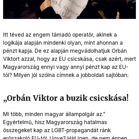
Itt téved az engem támadó operatőr, akinek a
logikája alapján mindenki olyan, mint ahonnan a
pénzt kapja. De ez alapján megvádolhatjuk Orbán
Viktort azzal, hogy az EU csicskása, csak azért, mert
Magyarország ennyi vagy annyi pénzt kap az EU-
tól? Milyen jól szólna címnek a jobboldali sajtóban:
„Orbán Viktor a buzik csicskása!
Mi több, minden magyar állampolgár az.”
Egyértelmű, hisz Magyarország hatalmas
összegeket kap az LGBT-propagandát ránk
erőszakoló EU-tól. Ugye? Hát igen, de nem éppen.