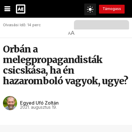
Támogass
Olvasási Idő: 14 perc
A
A
Orbán a
melegpropagandisták
csicskása, ha én
hazaromboló vagyok, ugye?
Egyed Ufó Zoltán
2021. augusztus 19.