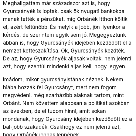
Meghallgattam már századszor azt is, hogy
Gyurcsányék is loptak, csak ők nyugati bankokba
menekítették a pénzüket, míg Orbánék itthon költik
el, azért feltűnőbb. És melyik a jobb, jön ilyenkor a
kérdés, de szerintem egyik sem jó. Megegyeztünk
abban is, hogy Gyurcsányék idejében kezdődött el a
nemzet kettészakítása. Ok, Gyurcsányék kezdték.
De az, hogy Gyurcsányék aljasak voltak, nem jelenti
azt, hogy ezentúl mindenki aljas kell, hogy legyen.
Imádom, mikor gyurcsányistának néznek. Nekem
hiába hozzák fel Gyurcsányt, mert nem fogom
megvédeni, még szarházibb alaknak tartom, mint
Orbánt. Nem követtem alaposan a politikát azokban
az években, de el tudom hinni, amit sokan
mondanak, hogy Gyurcsány idejében kezdődött ez a
bal-jobb szakadék. Csakhogy ez nem jelenti azt,
hogy Orbánék jobbak lennének.