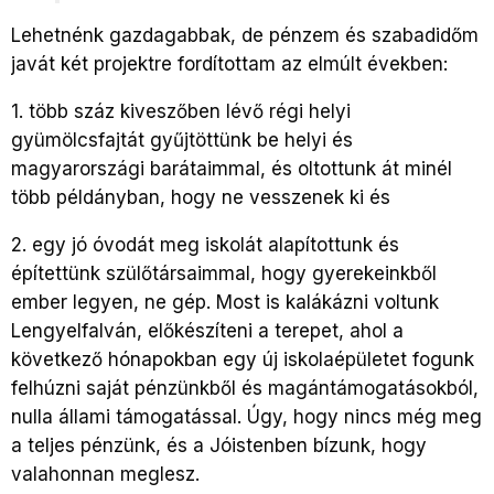
Lehetnénk gazdagabbak, de pénzem és szabadidőm
javát két projektre fordítottam az elmúlt években:
1. több száz kiveszőben lévő régi helyi
gyümölcsfajtát gyűjtöttünk be helyi és
magyarországi barátaimmal, és oltottunk át minél
több példányban, hogy ne vesszenek ki és
2. egy jó óvodát meg iskolát alapítottunk és
építettünk szülőtársaimmal, hogy gyerekeinkből
ember legyen, ne gép. Most is kalákázni voltunk
Lengyelfalván, előkészíteni a terepet, ahol a
következő hónapokban egy új iskolaépületet fogunk
felhúzni saját pénzünkből és magántámogatásokból,
nulla állami támogatással. Úgy, hogy nincs még meg
a teljes pénzünk, és a Jóistenben bízunk, hogy
valahonnan meglesz.