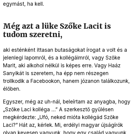
egymást, ha kell.
Még azt a lüke Szőke Lacit is
tudom szeretni,
aki esténként ittasan butaságokat írogat a volt és a
jelenlegi lapomról, és a kollégáimról, vagy Szőke
Marit, aki alkohol nélkül is képes erre. Vagy Haáz
Sanyikát is szeretem, ha épp nem részegen
trollkodik a Facebookon, hanem józanon találkozunk,
élőben.
Egyszer, még az uh-nál, beleírtam az anyagba, hogy
„Szőke Laci kolléga …” A szerkesztő gyűlésen
megkérdezte: „Ufó, neked mióta kollégád Szőke
Laci?” Hát az, kérlek. Mi, erdélyi magyar újságírók
olyan kevesen vagyunk, hogy egy család vagyunk,