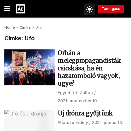
Támogass
Home
Címke
Ufó
Címke:
Ufó
Orbán a
melegpropagandisták
csicskása, ha én
hazaromboló vagyok,
ugye?
Egyed Ufó Zoltán
2021. augusztus 19.
Új drónra gyűjtünk
Átlátszó Erdély
2021. június 14.