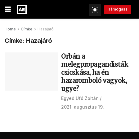
Támogass
Home
Címke
Hazajáró
Címke:
Hazajáró
Orbán a
melegpropagandisták
csicskása, ha én
hazaromboló vagyok,
ugye?
Egyed Ufó Zoltán
2021. augusztus 19.