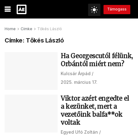
Támogass
Home
Címke
Tőkés László
Címke:
Tőkés László
Ha Georgescutól félünk,
Orbántól miért nem?
Kulcsár Árpád
2025. március 17.
Viktor azért engedte el
a kezünket, mert a
vezetőink balfa**ok
voltak
Egyed Ufó Zoltán