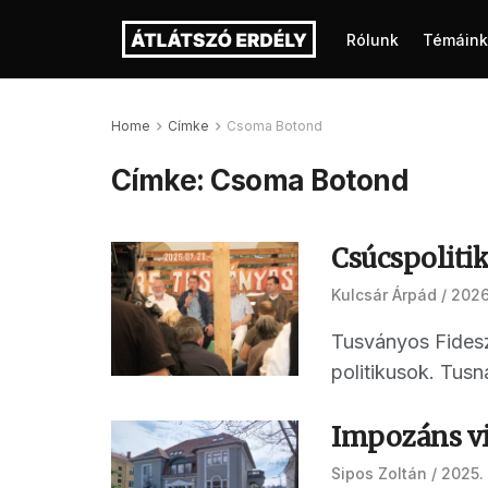
Rólunk
Témáink
Home
Címke
Csoma Botond
Címke:
Csoma Botond
Csúcspoliti
Kulcsár Árpád
2026.
Tusványos Fidesz
politikusok. Tusn
Impozáns vi
Sipos Zoltán
2025. 