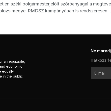
getlen széki polgármesterjelölt szóróanyagai a megté
Kolozs megyei RMDSZ kampányában is rendszeresen ..
Ne maradj 
Iratkozz fe
or an equitable,
l and economic
e equally
 in the public