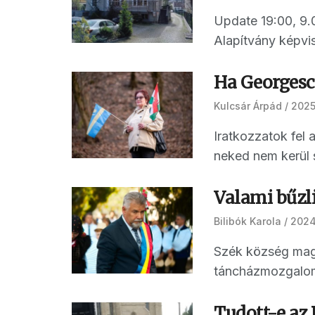
Update 19:00, 9.
Alapítvány képvis
Ha Georgesc
Kulcsár Árpád
2025
Iratkozzatok fel
neked nem kerül s
Valami bűzl
Bilibók Karola
2024
Szék község magy
táncházmozgalom 
Tudott-e az 