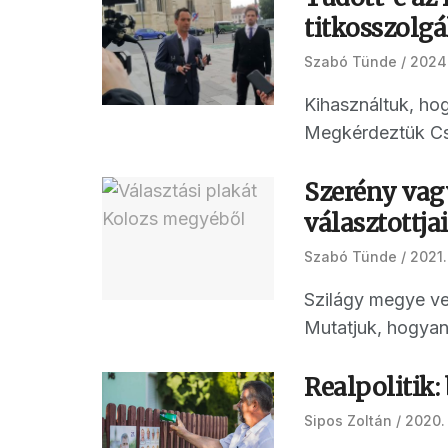
titkosszolgá
Szabó Tünde
2024.
Kihasználtuk, hog
Megkérdeztük Cso
Szerény vag
választottja
Szabó Tünde
2021.
Szilágy megye ve
Mutatjuk, hogyan
Realpolitik
Sipos Zoltán
2020.