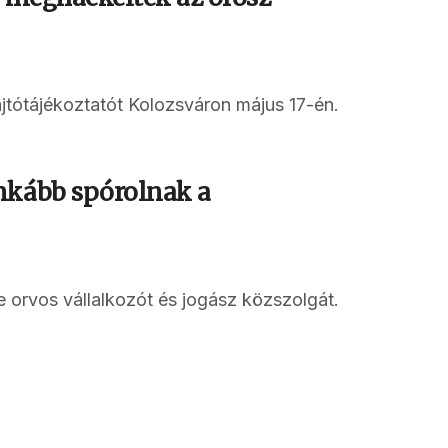
ajtótájékoztatót Kolozsváron május 17-én.
inkább spórolnak a
 orvos vállalkozót és jogász közszolgát.