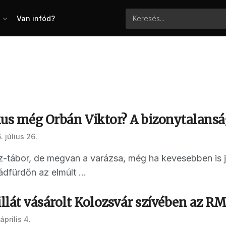
Van infód?
kus még Orbán Viktor? A bizonytalans
 július 26.
-tábor, de megvan a varázsa, még ha kevesebben is j
ádfürdőn az elmúlt ...
llát vásárolt Kolozsvár szívében az R
április 4.