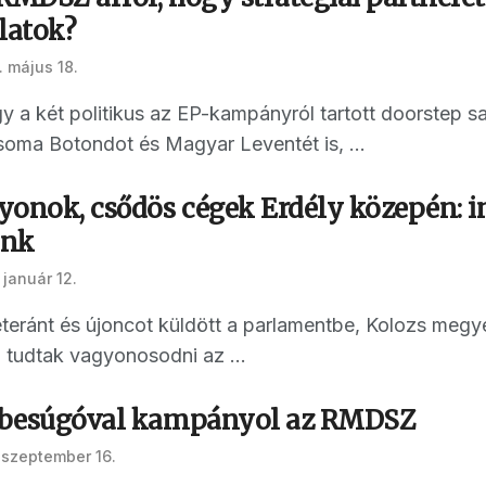
latok?
 május 18.
y a két politikus az EP-kampányról tartott doorstep s
ma Botondot és Magyar Leventét is, ...
yonok, csődös cégek Erdély közepén: 
ink
 január 12.
teránt és újoncot küldött a parlamentbe, Kolozs megye
 tudtak vagyonosodni az ...
: besúgóval kampányol az RMDSZ
 szeptember 16.