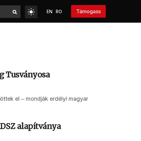
Támogass
EN
RO
ág Tusványosa
öttek el ‒ mondják erdélyi magyar
MDSZ alapítványa