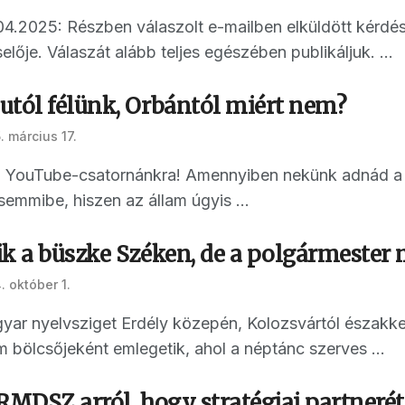
04.2025: Részben válaszolt e-mailben elküldött kérdés
elője. Válaszát alább teljes egészében publikáljuk. ...
utól félünk, Orbántól miért nem?
. március 17.
 a YouTube-csatornánkra! Amennyiben nekünk adnád a
emmibe, hiszen az állam úgyis ...
ik a büszke Széken, de a polgármester 
. október 1.
ar nyelvsziget Erdély közepén, Kolozsvártól északke
bölcsőjeként emlegetik, ahol a néptánc szerves ...
RMDSZ arról, hogy stratégiai partneré