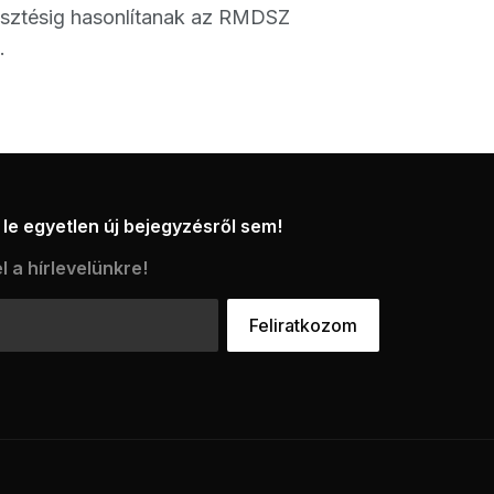
vesztésig hasonlítanak az RMDSZ
.
le egyetlen új bejegyzésről sem!
l a hírlevelünkre!