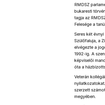
RMDSZ parlament
bukaresti törvé
tagja az RMDSZ
Felesége a tanü
Seres két évnyi
Szülőfaluja, a 
elvégezte a jog
1992-ig. A szen
képviselői mand
óta a házbizot
Veterán kollégá
nyilatkozatokat
szerzett számot
megyében.