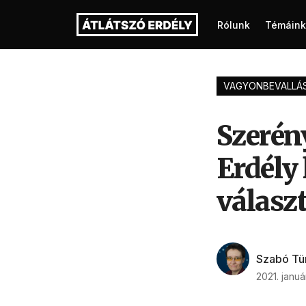
Rólunk
Témáink
VAGYONBEVALLÁ
Szerén
Erdély
válasz
Szabó Tü
2021. január