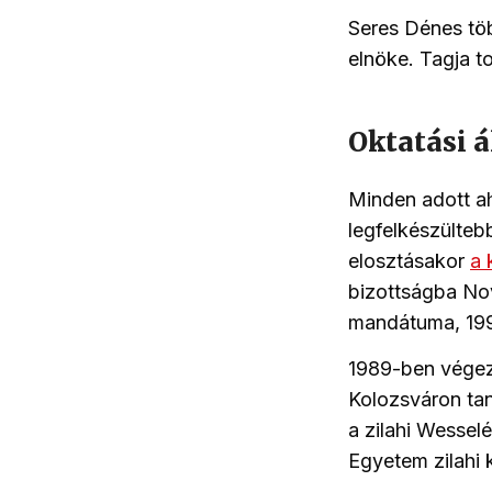
Seres Dénes töb
elnöke. Tagja t
Oktatási á
Minden adott a
legfelkészülteb
elosztásakor
a 
bizottságba Nov
mandátuma, 199
1989-ben végez
Kolozsváron tan
a zilahi Wessel
Egyetem zilahi 