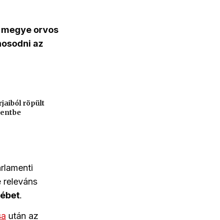
s megye orvos
nosodni az
jaiból röpült
mentbe
rlamenti
e releváns
sébet
.
sa
után az