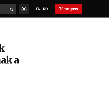
Támogass
EN
RO
k
nak a