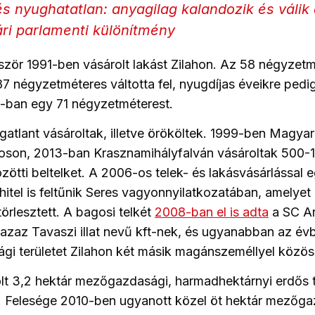
és nyughatatlan: anyagilag kalandozik és válik
ri parlamenti különítmény
ször 1991-ben vásárolt lakást Zilahon. Az 58 négyzetm
 négyzetméteres váltotta fel, nyugdíjas éveikre pedi
8-ban egy 71 négyzetméterest.
gatlant vásároltak, illetve örököltek. 1999-ben Magya
oson, 2013-ban Krasznamihályfalván vásároltak 500-
ötti beltelket. A 2006-os telek- és lakásvásárlással 
hitel is feltűnik Seres vagyonnyilatkozatában, amelyet 
 törlesztett. A bagosi telkét
2008-ban el is adta
a SC A
azaz Tavaszi illat nevű kft-nek, és ugyanabban az év
gi területet Zilahon két másik magánszeméllyel közös
t 3,2 hektár mezőgazdasági, harmadhektárnyi erdős t
 Felesége 2010-ben ugyanott közel öt hektár mezőga