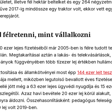
ületet, illetve fél hektár beltelket és egy 264 négyzet
műve 2017-ig mindössze egy traktor volt, ekkor vett eg
erepjárót.
 félretenni, mint vállalkozni
ezer lejes fizetéséből már 2005-ben is félre tudott ten
lán. Megtakarításai aztán a lakás- és telekvásárlások, 
ányok függvényében több tízezer lej értékben hullám
ztosítása és államkötvényei most épp
144 ezer lejt tes
lája mellett, miközben legutolsó bevallott éves fizeté
mellé jött még a 63 ezer lejes ügyvédi nyugdíja és 15 eze
zlegétől. Azaz havi bevétele 20 ezer lej körül alakult,
nyra áldozni. Összehasonlításként: pedagógus feleség
 lej volt 2019-ben.