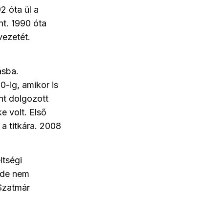
2 óta ül a
t. 1990 óta
vezetét.
ásba.
0-ig, amikor is
nt dolgozott
e volt. Első
a titkára. 2008
ltségi
, de nem
 Szatmár