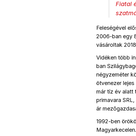
Fiatal 
szatmá
Feleségével elő
2006-ban egy 87
vásároltak 201
Vidéken több in
ban Szilágybag
négyzeméter köz
ötvenezer lejes 
már tíz év alatt
primavara SRL, 
ár mezőgazdasá
1992-ben örököl
Magyarkecelen.