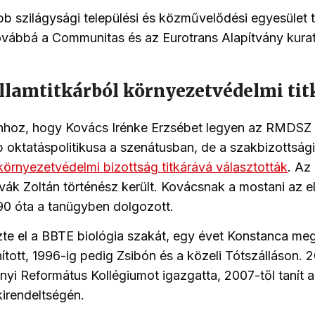
b szilágysági települési és közművelődési egyesület ta
ovábbá a Communitas és az Eurotrans Alapítvány kura
llamtitkárból környezetvédelmi tit
hhoz, hogy Kovács Irénke Erzsébet legyen az RMDSZ
b oktatáspolitikusa a szenátusban, de a szakbizottság
környezetvédelmi bizottság titkárává választották
. Az
ák Zoltán történész került. Kovácsnak a mostani az e
0 óta a tanügyben dolgozott.
te el a BBTE biológia szakát, egy évet Konstanca me
ított, 1996-ig pedig Zsibón és a közeli Tótszálláson. 
ényi Református Kollégiumot igazgatta, 2007-től tanít a
kirendeltségén.