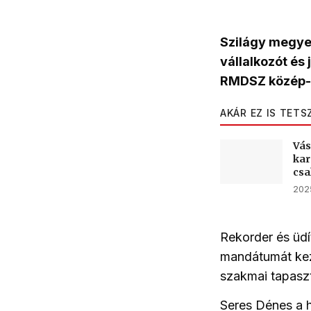
Szilágy megye 
vállalkozót és
RMDSZ közép-e
AKÁR EZ IS TETS
Vás
kar
csa
2025
Rekorder és üdí
mandátumát kez
szakmai tapaszt
Seres Dénes a 