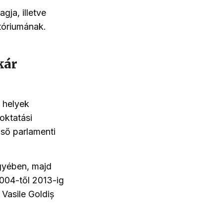
gja, illetve
tóriumának.
kár
i helyek
 oktatási
lső parlamenti
gyében, majd
2004-től 2013-ig
 Vasile
Goldi
ș