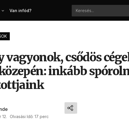
Van infód?
SOK
y vagyonok, csődös cége
 közepén: inkább spórol
tottjaink
nde
 12.
Olvasási Idő: 17 perc