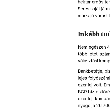
hektár erdős ter
Seres saját jár
márkájú városi t
Inkább tud
Nem egészen 40 
több letéti szám
választási kamp
Bankbetétje, bi
lejes folyószám
ezer lej volt. E
BCR biztosítórés
ezer lejt kampá
nyugdíja 26 700