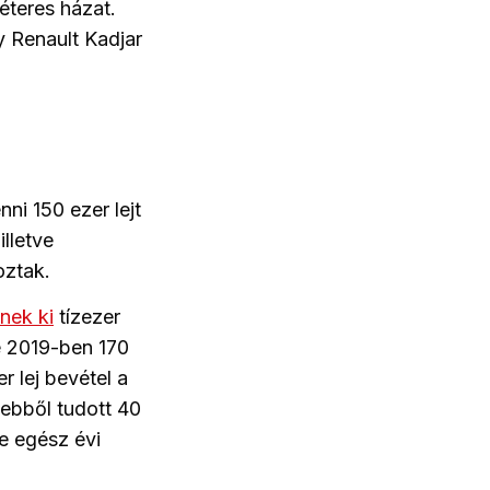
méteres házat.
y Renault Kadjar
ni 150 ezer lejt
illetve
oztak.
znek ki
tízezer
se 2019-ben 170
r lej bevétel a
 ebből tudott 40
e egész évi