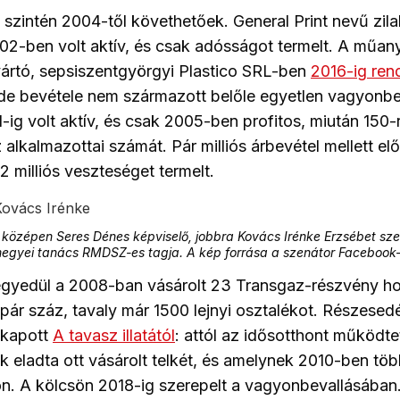
 szintén 2004-től követhetőek. General Print nevű zil
02-ben volt aktív, és csak adósságot termelt. A műan
ártó, sepsiszentgyörgyi Plastico SRL-ben
2016-ig ren
 de bevétele nem származott belőle egyetlen vagyonbev
-ig volt aktív, és csak 2005-ben profitos, miután 150-
alkalmazottai számát. Pár milliós árbevétel mellett elő
2 milliós veszteséget termelt.
 középen Seres Dénes képviselő, jobbra Kovács Irénke Erzsébet sze
 megyei tanács RMDSZ-es tagja. A kép forrása a szenátor Facebook
 egyedül a 2008-ban vásárolt 23 Transgaz-részvény h
 pár száz, tavaly már 1500 lejnyi osztalékot. Részesedé
 kapott
A tavasz illatától
: attól az idősotthont működt
k eladta ott vásárolt telkét, és amelynek 2010-ben töb
sön. A kölcsön 2018-ig szerepelt a vagyonbevallásában