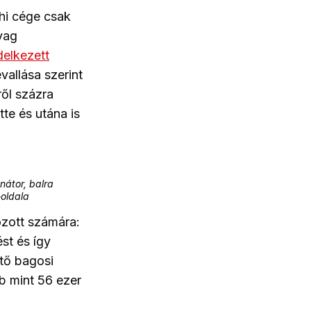
ahi cége csak
yag
delkezett
allása szerint
ről százra
tte és utána is
nátor, balra
-oldala
ozott számára:
st és így
ető bagosi
b mint 56 ezer
.