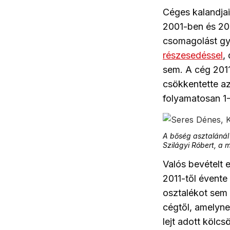
Céges kalandjai
2001-ben és 20
csomagolást gy
részesedéssel
,
sem. A cég 2011
csökkentette az 
folyamatosan 1-
A bőség asztalánál
Szilágyi Róbert, a
Valós bevételt
2011-től évente
osztalékot sem
cégtől, amelyne
lejt adott kölc