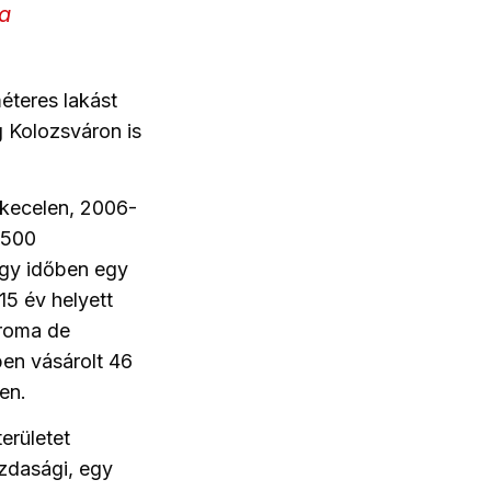
 a
éteres lakást
g Kolozsváron is
rkecelen, 2006-
1500
egy időben egy
15 év helyett
roma de
ben vásárolt 46
en.
erületet
zdasági, egy