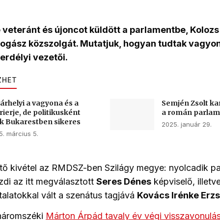
veteránt és újoncot küldött a parlamentbe, Koloz
 jogász közszolgát. Mutatjuk, hogyan tudtak vagyo
rdélyi vezetői.
ZHET
árhelyi a vagyona és a
Semjén Zsolt kar
rierje, de politikusként
a román parla
k Bukarestben sikeres
2025. január 29.
. március 5.
tő kivétel az RMDSZ-ben Szilágy megye: nyolcadik pa
di az itt megválasztott
Seres Dénes
képviselő, illetv
alatokkal vált a szenátus tagjává
Kovács Irénke Erz
háromszéki
Márton Árpád tavaly év végi visszavonulá