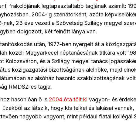
i frakciójának legtapasztaltabb tagjának számít: 199
nyhozásban. 2004-ig szenátorként, azóta képviselőkén
-nek, 23 éve vezeti a Szövetség Szilágy megyei szer
gyben dolgozott, két felnőtt lánya van.
 tanítóskodás után, 1977-ben nyergelt át a közigazgat
Zilah közeli Magyarkecel néptanácsának titkára volt 198
ot Kolozsváron, és a Szilágy megyei tanács jogászaké
átus közigazgatási bizottságának alelnöke, majd elnök
átumában az alsóház hasonló szakbizottságának volt 
tság RMDSZ-es tagja.
ihoz hasonlóan ő is
2004 óta tölt ki
vagyon- és érdeke
. Ezekből az látszik, hogy kis telkei és lakásai vannak
tevően nagyobb vagyont, mint például fiatal kollégái