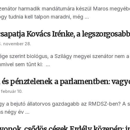
zenátor harmadik mandátumára készül Maros megyében.
ogy tudnia kell talpon maradni, még ...
csapatja Kovács Irénke, a legszorgosab
. november 28.
ége szerint biológus, a Szilágy megyei szenátor nem a
mivel sem tűnt ki: ...
és pénztelenek a parlamentben: vag
 február 10.
agy a bejutó állatorvos gazdagabb az RMDSZ-ben? A 
s négy év ...
yonok, csődös cégek Erdély közepén: 