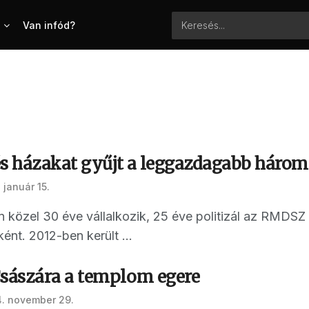
Van infód?
és házakat gyűjt a leggazdagabb háro
 január 15.
n közel 30 éve vállalkozik, 25 éve politizál az RMDS
nt. 2012-ben került ...
sászára a templom egere
. november 29.