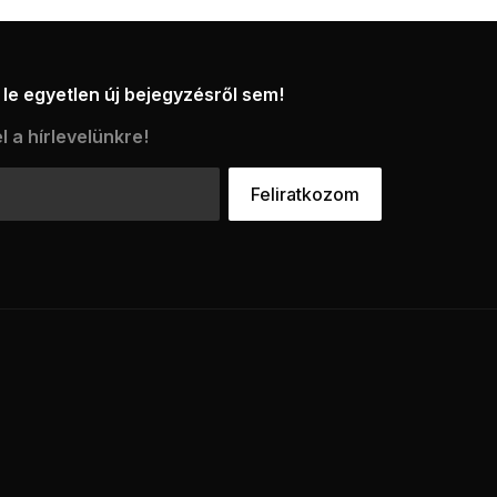
le egyetlen új bejegyzésről sem!
l a hírlevelünkre!