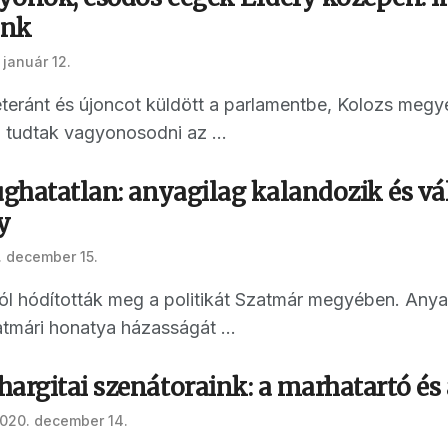
ink
 január 12.
teránt és újoncot küldött a parlamentbe, Kolozs megye
 tudtak vagyonosodni az ...
ughatatlan: anyagilag kalandozik és vá
y
 december 15.
óból hódították meg a politikát Szatmár megyében. An
tmári honatya házasságát ...
argitai szenátoraink: a marhatartó és 
020. december 14.