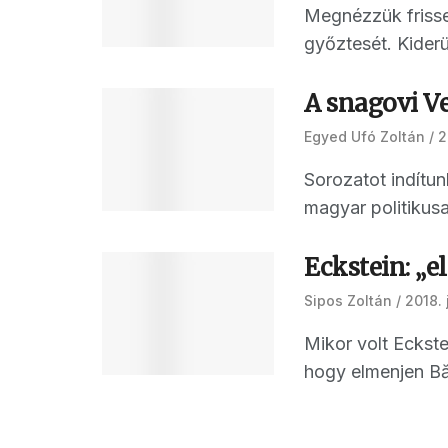
Megnézzük frissen
győztesét. Kiderül
A snagovi V
Egyed Ufó Zoltán
2
Sorozatot indítu
magyar politikusa
Eckstein: „e
Sipos Zoltán
2018. 
Mikor volt Eckst
hogy elmenjen Bă