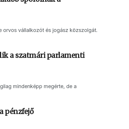
 orvos vállalkozót és jogász közszolgát.
lik a szatmári parlamenti
yagilag mindenképp megérte, de a
a pénzfejő