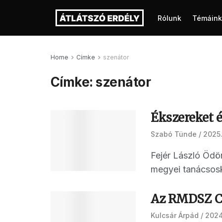
Rólunk
Témáink
Home
Címke
szenátor
Címke:
szenátor
Ékszereket 
Szabó Tünde
2025.
Fejér László Ödö
megyei tanácsoské
Az RMDSZ C
Kulcsár Árpád
2024