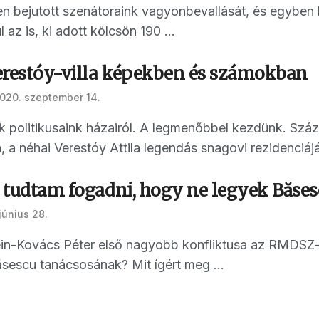
 bejutott szenátoraink vagyonbevallását, és egyben ki
 az is, ki adott kölcsön 190 ...
erestóy-villa képekben és számokban
020. szeptember 14.
nk politikusaink házairól. A legmenőbbel kezdünk. Sz
, a néhai Verestóy Attila legendás snagovi rezidenciáját
l tudtam fogadni, hogy ne legyek Băses
június 28.
ein-Kovács Péter első nagyobb konfliktusa az RMDSZ-
sescu tanácsosának? Mit ígért meg ...