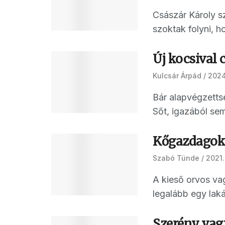
Császár Károly s
szoktak folyni, h
Új kocsival 
Kulcsár Árpád
2024
Bár alapvégzetts
Sőt, igazából sem
Kőgazdagok 
Szabó Tünde
2021.
A kieső orvos v
legalább egy laká
Szerény vag