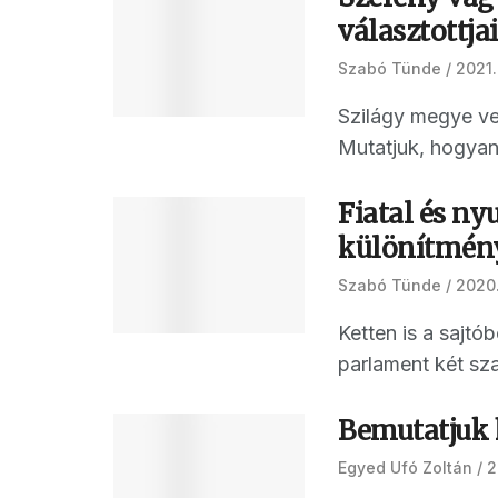
választottja
Szabó Tünde
2021.
Szilágy megye ve
Mutatjuk, hogyan
Fiatal és ny
különítmén
Szabó Tünde
2020.
Ketten is a sajt
parlament két sza
Bemutatjuk h
Egyed Ufó Zoltán
2