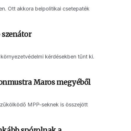
 Ott akkora belpolitikai csetepaték
b szenátor
 környezetvédelmi kérdésekben tűnt ki.
yonmustra Maros megyéből
szűkölködő MPP-seknek is összejött
inkább spórolnak a