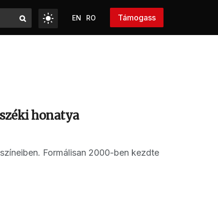
Támogass
EN
RO
mszéki honatya
Z színeiben. Formálisan 2000-ben kezdte