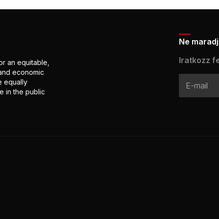
Ne maradj 
Iratkozz fe
or an equitable,
l and economic
e equally
 in the public