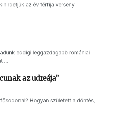
hirdetjük az év férfija verseny
ázadunk eddigi leggazdagabb romániai
 ...
cunak az udreája”
fősodorral? Hogyan született a döntés,