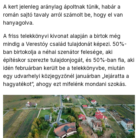
A kert jelenleg aránylag ápoltnak tűnik, habár a
román sajtó tavaly arról számolt be, hogy el van
hanyagolva.
A friss telekkönyvi kivonat alapján a birtok még
mindig a Verestóy család tulajdonát képezi. 50%-
ban birtokolja a néhai szenátor felesége, aki
építéskor szerezte tulajdonjogát, és 50%-ban fia, aki
idén februárban került be a telekkönyvbe, miután
egy udvarhelyi közjegyzőnél januárban „lejáratta a
hagyatékot”, ahogy ezt mifelénk mondani szokás.