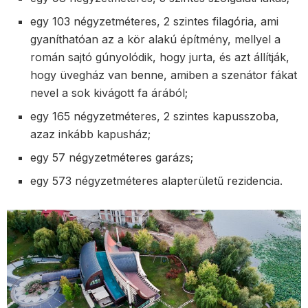
egy 103 négyzetméteres, 2 szintes filagória, ami
gyaníthatóan az a kör alakú építmény, mellyel a
román sajtó gúnyolódik, hogy jurta, és azt állítják,
hogy üvegház van benne, amiben a szenátor fákat
nevel a sok kivágott fa árából;
egy 165 négyzetméteres, 2 szintes kapusszoba,
azaz inkább kapusház;
egy 57 négyzetméteres garázs;
egy 573 négyzetméteres alapterületű rezidencia.