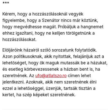
***
Kérem, hogy a hozzászólásoknál vegyék
figyelembe, hogy a Szenátor nincs már köztünk,
hogy megvédhesse magát. Próbáljuk a hangnemet
ehhez igazítani, hogy ne kelljen törölgetnünk a
hozzászólásokat.
Elöljáróink házairól szóló sorozatunk folytatódik.
Azon politikusoknak, akik nyitottak, felajánljuk azt a
lehetőséget, hogy ők maguk mutassák be a házukat,
és esetleg körbevezessenek a házban bent is, ha
szeretnének. Az
ufo@atlatszo.ro
címen lehet
jelentkezni. Azoknak, akik nem szeretnének élni
ezzel a lehetőséggel, üzenjük, tartsák tisztán a
kertet, ha szép képeket szeretnének.