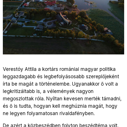
Verestóy Attila a kortárs romániai magyar politika
leggazdagabb és legbefolyásosabb szereplőjeként
írta be magát a történelembe. Ugyanakkor ő volt a
legkritizáltabb is, a vélemények nagyon
megoszlottak róla. Nyíltan kevesen merték támadni,
és ő is tudta, hogyan kell meghúznia magát, hogy
ne legyen folyamatosan rivaldafényben.
De azért a közbeszédben folyton beszédtéma volt.