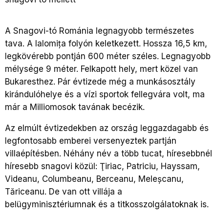
A Snagovi-tó Románia legnagyobb természetes
tava. A Ialomi
ţa
folyón keletkezett. Hossza 16,5 km,
legkövérebb pontján 600 méter széles. Legnagyobb
mélysége 9 méter. Felkapott hely, mert közel van
Bukaresthez. Pár évtizede még a munkásosztály
kirándulóhelye és a vízi sportok fellegvára volt, ma
már a Milliomosok tavának becézik.
Az elmúlt évtizedekben az ország leggazdagabb és
legfontosabb emberei versenyeztek partján
villaépítésben. Néhány név a több tucat, híresebbnél
híresebb snagovi közül:
Ţiriac, Patriciu, Hayssam,
Videanu, Columbeanu, Berceanu, Mele
şcanu,
Tăriceanu. De van ott villája
a
belügyminisztériumnak és a titkosszolgálatoknak is.