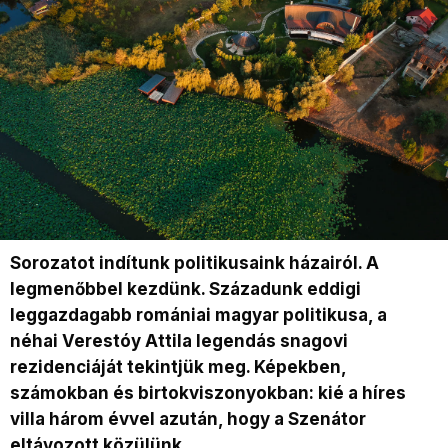
Sorozatot indítunk politikusaink házairól. A
legmenőbbel kezdünk. Századunk eddigi
leggazdagabb romániai magyar politikusa, a
néhai Verestóy Attila legendás snagovi
rezidenciáját tekintjük meg. Képekben,
számokban és birtokviszonyokban: kié a híres
villa három évvel azután, hogy a Szenátor
eltávozott közülünk.