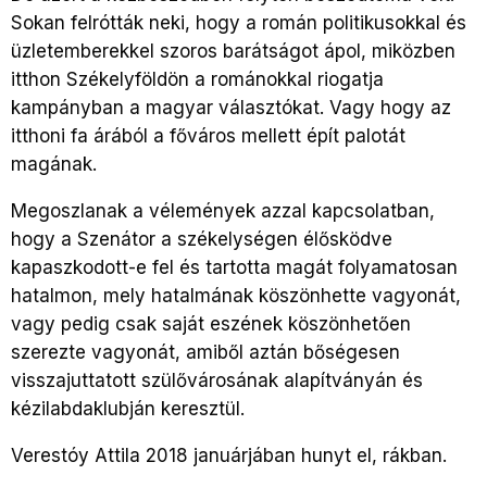
Sokan felrótták neki, hogy a román politikusokkal és
üzletemberekkel szoros barátságot ápol, miközben
itthon Székelyföldön a románokkal riogatja
kampányban a magyar választókat. Vagy hogy az
itthoni fa árából a főváros mellett épít palotát
magának.
Megoszlanak a vélemények azzal kapcsolatban,
hogy a Szenátor a székelységen élősködve
kapaszkodott-e fel és tartotta magát folyamatosan
hatalmon, mely hatalmának köszönhette vagyonát,
vagy pedig csak saját eszének köszönhetően
szerezte vagyonát, amiből aztán bőségesen
visszajuttatott szülővárosának alapítványán és
kézilabdaklubján keresztül.
Verestóy Attila 2018 januárjában hunyt el, rákban.