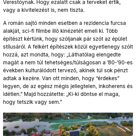
Verestóynak. Hogy ezalatt csak a terveket értik,
vagy a kivitelezést is, nem tiszta.
A román sajtó minden esetben a rezidencia furcsa
alakját, sci-fi filmbe illő kinézetét emeli ki. Több
építészt kértünk, hogy szóljanak pár szót az épület
stílusáról. A felkért építészek közül egyetlenegy szólt
hozzá, azt mondta, hogy: „Láthatólag elengedte
magát a nem túl tehetséges/túlságosan a ’80-’90-es
években kulturálódott tervező, akinek túl sok pénzt
adtak a kezére. Van ott minden, hogy “érdekes”
legyen, de az egész mégis jellegtelen, inkoherens és
idétlen.” Majd hozzátette: „Ki-ki döntse el maga,
hogy tetszik vagy sem.”