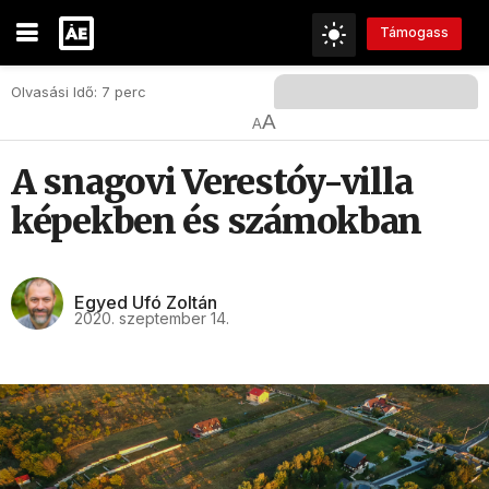
Támogass
Olvasási Idő: 7 perc
A
A
A snagovi Verestóy-villa
képekben és számokban
Egyed Ufó Zoltán
2020. szeptember 14.