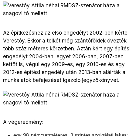
Az építkezéshez az első engedélyt 2002-ben kérte
Verestóy. Ekkor a telkét még szántóföldek övezték
több száz méteres körzetben. Aztán kért egy építési
engedélyt 2004-ben, egyet 2006-ban, 2007-ben
kettőt is, végül egy 2009-es, egy 2010-es és egy
2012-es építési engedély után 2013-ban aláírták a
munkálatok befejezését igazoló jegyzőkönyvet.
A végeredmény:
egy 98 négyzetméteres, 3 szintes szolgálati lakás;