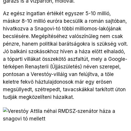
garázs is a vízparton, mólóval.
Az egész ingatlan értékét egyszer 5-10 millió,
máskor 8-10 millió euróra becsülik a román sajtóban,
hivatkozva a Snagovi-tó többi milliomos-lakójának
becslésére. Megépítéséhez valószínűleg nem csak
pénzre, hanem politikai barátságokra is szükség volt.
Jó balkáni szokásokhoz híven a háza előtt elhaladó,
a tóparti villákat összekötő aszfaltút, mely a Google-
térképen Rena
şterii (Újj
ászületés) néven szerepel,
pontosan a Verestóy-villáig van felújítva, a tőle
keletre fekvő háztulajdonosok már egy erősen
megsüllyedt, szétrepedt, tavacskákkal tarkított úton
tudják megközelíteni házaikat.