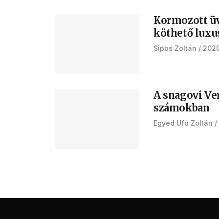
Kormozott üv
köthető luxu
Sipos Zoltán
2020
A snagovi Ve
számokban
Egyed Ufó Zoltán