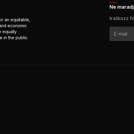
Ne maradj 
Iratkozz fe
or an equitable,
l and economic
e equally
 in the public