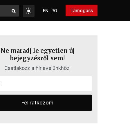
Támogass
EN
RO
Ne maradj le egyetlen új
bejegyzésről sem!
Csatlakozz a hírlevelünkhöz!