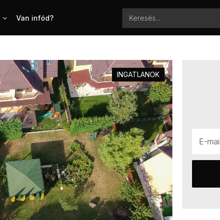
Van infód?
INGATLANOK