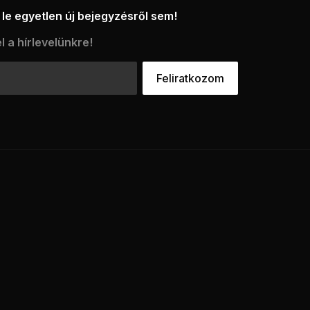
le egyetlen új bejegyzésről sem!
l a hírlevelünkre!