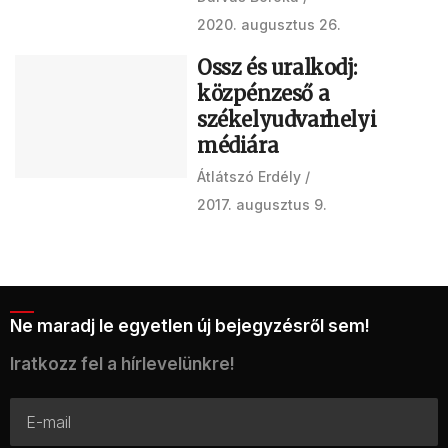
2020. augusztus 26.
Ossz és uralkodj:
közpénzeső a
székelyudvarhelyi
médiára
Átlátszó Erdély
2017. augusztus 9.
Ne maradj le egyetlen új bejegyzésről sem!
Iratkozz fel a hírlevelünkre!