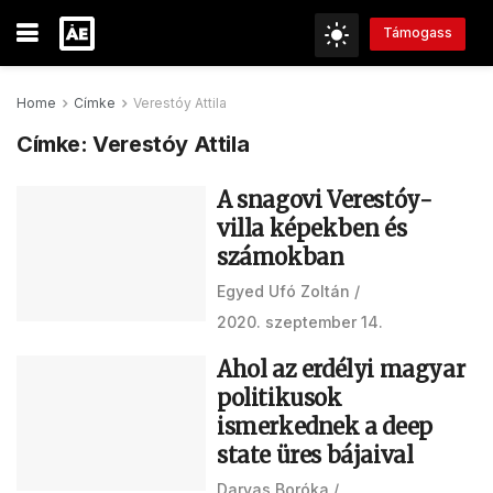
Támogass
Home
Címke
Verestóy Attila
Címke:
Verestóy Attila
A snagovi Verestóy-
villa képekben és
számokban
Egyed Ufó Zoltán
2020. szeptember 14.
Ahol az erdélyi magyar
politikusok
ismerkednek a deep
state üres bájaival
Darvas Boróka