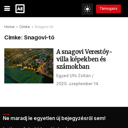
Támogass
Home
Címke
Snagovi-tó
Címke:
Snagovi-tó
A snagovi Verestóy-
villa képekben és
számokban
Egyed Ufó Zoltán
2020. szeptember 14.
Ne maradj le egyetlen új bejegyzésről sem!