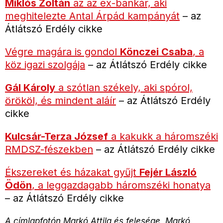
Miklós Zoltán
az az ex-bankár, aki
meghitelezte Antal Árpád kampányát
– az
Átlátszó Erdély cikke
Végre magára is gondol
Könczei Csaba
, a
köz igazi szolgája
– az Átlátszó Erdély cikke
Gál Károly
a szótlan székely, aki spórol,
örököl, és mindent aláír
– az Átlátszó Erdély
cikke
Kulcsár-Terza József
a kakukk a háromszéki
RMDSZ-fészekben
– az Átlátszó Erdély cikke
Ékszereket és házakat gyűjt
Fejér László
Ödön
, a leggazdagabb háromszéki honatya
– az Átlátszó Erdély cikke
A címlapfotón Markó Attila és felesége, Markó