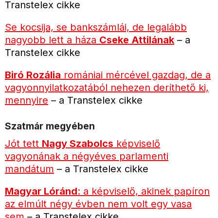
Transtelex cikke
Se kocsija, se bankszámlái, de legalább
nagyobb lett a háza
Cseke Attilának
– a
Transtelex cikke
Biró Rozália
romániai mércével gazdag, de a
vagyonnyilatkozatából nehezen deríthető ki,
mennyire
– a Transtelex cikke
Szatmár megyében
Jót tett
Nagy Szabolcs
képviselő
vagyonának a négyéves parlamenti
mandátum
– a Transtelex cikke
Magyar Lóránd
: a képviselő, akinek papíron
az elmúlt négy évben nem volt egy vasa
sem
– a Transtelex cikke