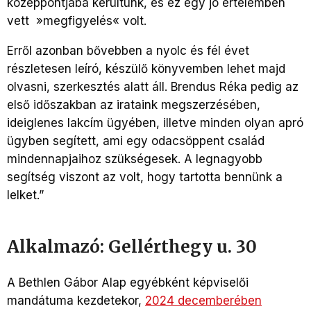
középpontjába kerültünk, és ez egy jó értelemben
vett »megfigyelés« volt.
Erről azonban bővebben a nyolc és fél évet
részletesen leíró, készülő könyvemben lehet majd
olvasni, szerkesztés alatt áll. Brendus Réka pedig az
első időszakban az irataink megszerzésében,
ideiglenes lakcím ügyében, illetve minden olyan apró
ügyben segített, ami egy odacsöppent család
mindennapjaihoz szükségesek. A legnagyobb
segítség viszont az volt, hogy tartotta bennünk a
lelket.”
Alkalmazó: Gellérthegy u. 30
A Bethlen Gábor Alap egyébként képviselői
mandátuma kezdetekor,
2024 decemberében