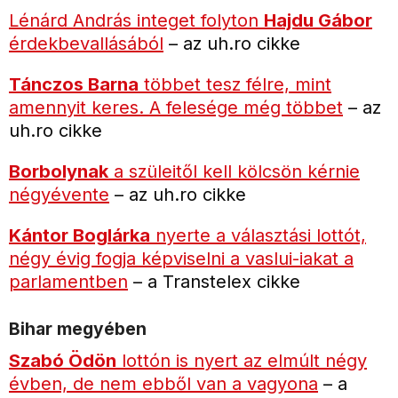
Lénárd András integet folyton
Hajdu Gábor
érdekbevallásából
– az uh.ro cikke
Tánczos Barna
többet tesz félre, mint
amennyit keres. A felesége még többet
– az
uh.ro cikke
Borbolynak
a szüleitől kell kölcsön kérnie
négyévente
– az uh.ro cikke
Kántor Boglárka
nyerte a választási lottót,
négy évig fogja képviselni a vaslui-iakat a
parlamentben
– a Transtelex cikke
Bihar megyében
Szabó Ödön
lottón is nyert az elmúlt négy
évben, de nem ebből van a vagyona
– a