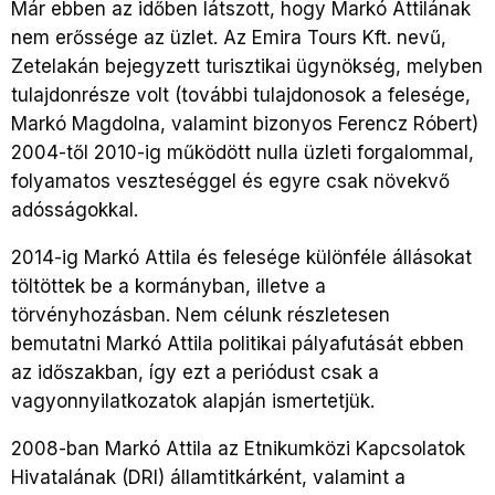
Már ebben az időben látszott, hogy Markó Attilának
nem erőssége az üzlet. Az Emira Tours Kft. nevű,
Zetelakán bejegyzett turisztikai ügynökség, melyben
tulajdonrésze volt (további tulajdonosok a felesége,
Markó Magdolna, valamint bizonyos Ferencz Róbert)
2004-től 2010-ig működött nulla üzleti forgalommal,
folyamatos veszteséggel és egyre csak növekvő
adósságokkal.
2014-ig Markó Attila és felesége különféle állásokat
töltöttek be a kormányban, illetve a
törvényhozásban. Nem célunk részletesen
bemutatni Markó Attila politikai pályafutását ebben
az időszakban, így ezt a periódust csak a
vagyonnyilatkozatok alapján ismertetjük.
2008-ban Markó Attila az Etnikumközi Kapcsolatok
Hivatalának (DRI) államtitkárként, valamint a