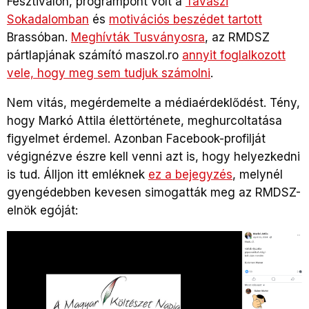
Fesztiválon, programpont volt a
Tavaszi
Sokadalomban
és
motivációs beszédet tartott
Brassóban.
Meghívták Tusványosra
, az RMDSZ
pártlapjának számító maszol.ro
annyit foglalkozott
vele, hogy meg sem tudjuk számolni
.
Nem vitás, megérdemelte a médiaérdeklődést. Tény,
hogy Markó Attila élettörténete, meghurcoltatása
figyelmet érdemel. Azonban Facebook-profilját
végignézve észre kell venni azt is, hogy helyezkedni
is tud. Álljon itt emléknek
ez a bejegyzés
, melynél
gyengédebben kevesen simogatták meg az RMDSZ-
elnök egóját: