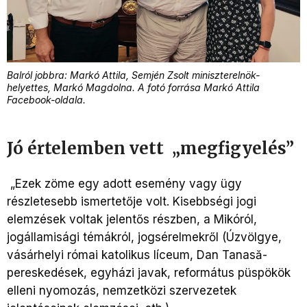
Balról jobbra: Markó Attila, Semjén Zsolt miniszterelnök-
helyettes, Markó Magdolna. A fotó forrása Markó Attila
Facebook-oldala
.
Jó értelemben vett
„megfigyelés”
„Ezek zöme egy adott esemény vagy ügy
részletesebb ismertetője volt. Kisebbségi jogi
elemzések voltak jelentős részben, a Mikóról,
jogállamisági témákról, jogsérelmekről (Úzvölgye,
vásárhelyi római katolikus líceum, Dan Tanasă-
pereskedések, egyházi javak, református püspökök
elleni nyomozás, nemzetközi szervezetek