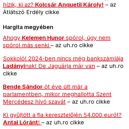
hízik, ki az?
Kolcsár Anquetil Károly!
– az
Átlátszó Erdély cikke
Hargita megyében
Ahogy
Kelemen Hunor
spórol, úgy nem
spórol más senki
– az uh.ro cikke
Sokkoló! 2024-ben nincs még bankszámlája
Ladányi
nak! De Jaguárja már van
– az uh.ro
cikke
Bende Sándor
öt éve ült már a
parlamentben, mikor meghallotta Szent
Mercédesz hívó szavát
– az uh.ro cikke
Ki gyűjtött a fia keresztelőjén 54.000 eurót?
Antal Lóránt
!
– az uh.ro cikke