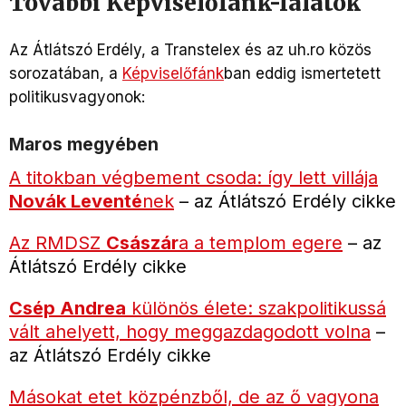
További Képviselőfánk-falatok
Az Átlátszó Erdély, a Transtelex és az uh.ro közös
sorozatában, a
Képviselőfánk
ban eddig ismertetett
politikusvagyonok:
Maros megyében
A titokban végbement csoda: így lett villája
Novák Leventé
nek
– az Átlátszó Erdély cikke
Az RMDSZ
Császár
a a templom egere
– az
Átlátszó Erdély cikke
Csép Andrea
különös élete: szakpolitikussá
vált ahelyett, hogy meggazdagodott volna
–
az Átlátszó Erdély cikke
Másokat etet közpénzből, de az ő vagyona