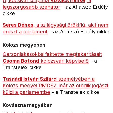
Új kocsival csapatja
Kovács Irénke
, a
legszorgosabb szenátor
– az Átlátszó Erdély
cikke
Seres Dénes
, a szilágysági örökifjú, akit nem
ereszt a parlament
– az Átlátszó Erdély cikke
Kolozs megyében
Garzonlakásokba fektette megtakarításait
Csoma Botond
kolozsvári képviselő
– a
Transtelex cikke
Tasnádi István Szilárd
személyében a
Kolozs megyei RMDSZ már az ötödik jogászt
küldi a parlamentbe
– a Transtelex cikke
Kovászna megyében