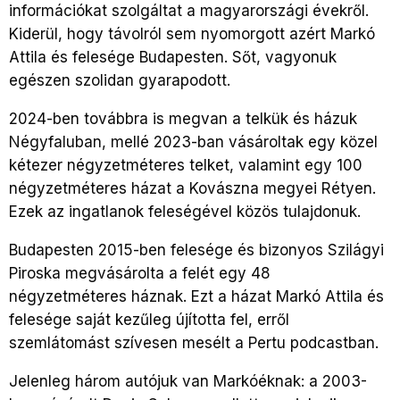
információkat szolgáltat a magyarországi évekről.
Kiderül, hogy távolról sem nyomorgott azért Markó
Attila és felesége Budapesten. Sőt, vagyonuk
egészen szolidan gyarapodott.
2024-ben továbbra is megvan a telkük és házuk
Négyfaluban, mellé 2023-ban vásároltak egy közel
kétezer négyzetméteres telket, valamint egy 100
négyzetméteres házat a Kovászna megyei Rétyen.
Ezek az ingatlanok feleségével közös tulajdonuk.
Budapesten 2015-ben felesége és bizonyos Szilágyi
Piroska megvásárolta a felét egy 48
négyzetméteres háznak. Ezt a házat Markó Attila és
felesége saját kezűleg újította fel, erről
szemlátomást szívesen mesélt a Pertu podcastban.
Jelenleg három autójuk van Markóéknak: a 2003-