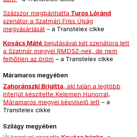
Százszor megbánhatta
Turos Lóránd
szenátor a Szatmári Friss Újság
megvásárlását
– a Transtelex cikke
Kovács Máté
bejutásával két szenátora lett
a Szatmár megyei RMDSZ-nek, de nem
felhőtlen az öröm
– a Transtelex cikke
Máramaros megyében
Zahoránszki Brigitta
, aki talán a legtöbb
interjút készítette Kelemen Hunorral,
Máramaros megyei képviselő lett
– a
Transtelex cikke
Szilágy megyében