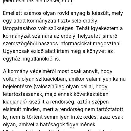
jelentéseinek elemzései, stb.).
Emellett számos olyan rövid anyag is készült, mely
egy adott kormányzati tisztviselő erdélyi
látogatásához volt szükséges. Tehát igyekeztem a
kormányzat számára az erdélyi helyzetet ismerő
szemszögéből hasznos információkat megosztani.
Ugyancsak ezidő alatt írtam meg a könyvet az
egyházi ingatlanokról is.
A kormány védelméről most csak annyit, hogy
voltunk olyan szituációban, amikor valamilyen kamu
bejelentésre (valószínűleg olyan céllal, hogy
letartóztassanak, majd ennek következtében
kiadjanak) kiszállt a rendőrség, aztán szépen
elsimult minden, mert a rendőrség nem tartóztatott
le, nem is történt semmilyen intézkedés, azaz csak
olyan, amivel a hatóságok figyelmének