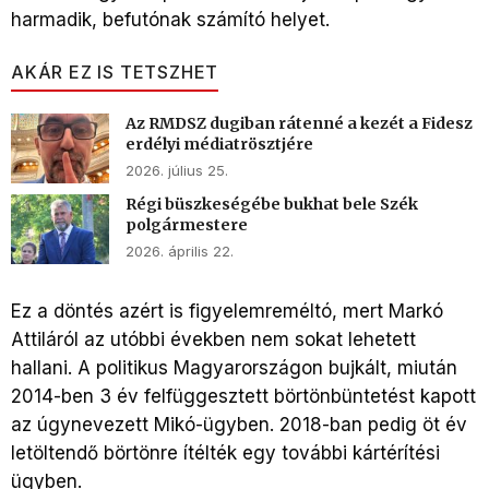
harmadik, befutónak számító helyet.
AKÁR EZ IS TETSZHET
Az RMDSZ dugiban rátenné a kezét a Fidesz
erdélyi médiatrösztjére
2026. július 25.
Régi büszkeségébe bukhat bele Szék
polgármestere
2026. április 22.
Ez a döntés azért is figyelemreméltó, mert Markó
Attiláról az utóbbi években nem sokat lehetett
hallani. A politikus Magyarországon bujkált, miután
2014-ben 3 év felfüggesztett börtönbüntetést kapott
az úgynevezett Mikó-ügyben. 2018-ban pedig öt év
letöltendő börtönre ítélték egy további kártérítési
ügyben.