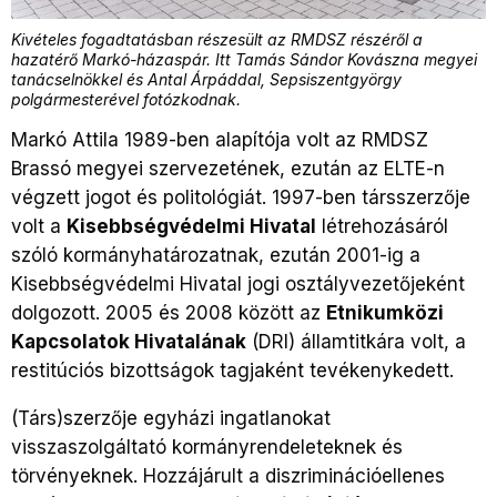
Kivételes fogadtatásban részesült az RMDSZ részéről a
hazatérő Markó-házaspár. Itt Tamás Sándor Kovászna megyei
tanácselnökkel és Antal Árpáddal, Sepsiszentgyörgy
polgármesterével fotózkodnak.
Markó Attila 1989-ben alapítója volt az RMDSZ
Brassó megyei szervezetének, ezután az ELTE-n
végzett jogot és politológiát. 1997-ben társszerzője
volt a
Kisebbségvédelmi Hivatal
létrehozásáról
szóló kormányhatározatnak, ezután 2001-ig a
Kisebbségvédelmi Hivatal jogi osztályvezetőjeként
dolgozott. 2005 és 2008 között az
Etnikumközi
Kapcsolatok Hivatalának
(DRI) államtitkára volt, a
restitúciós bizottságok tagjaként tevékenykedett.
(Társ)szerzője egyházi ingatlanokat
visszaszolgáltató kormányrendeleteknek és
törvényeknek. Hozzájárult a diszriminációellenes