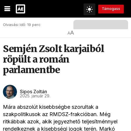
Támogass
Olvasási Idő: 19 perc
A
A
Semjén Zsolt karjaiból
röpült a román
parlamentbe
Sipos Zoltán
2025. január 29.
Mára abszolút kisebbségbe szorultak a
szakpolitikusok az RMDSZ-frakcióban. Még
ritkábbak azok, akik jegyezhető teljesítménnyel
rendelkeznek a kisebbségi jogok terén. Markó