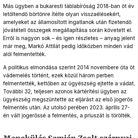
Más ügyben a bukaresti táblabíróság 2018-ban öt év
letöltendő börtönre ítélte olyan visszaélésekért,
amelyeket az államosított ingatlanok után fizetendő
jóvátételi összegek megállapítása során követett el.
Erről is nagyon sok – és igen részletes – anyag jelent
már meg, Markó Attilát pedig időközben minden vád
alól felmentették.
A politikus elmondása szerint 2014 novembere óta öt
vádemelés történt, ezek közül három perben
felmentették, kettőben az ügyészség ejtette a vádat.
További 32, teljesen azonos kártérítési ügyben az
ügyészség megszüntette az eljárást az első jogerős
felmentés után. Az utolsó perében 2023. április 27-
én vált jogerőssé a felmentés, a priuszát is törölték.