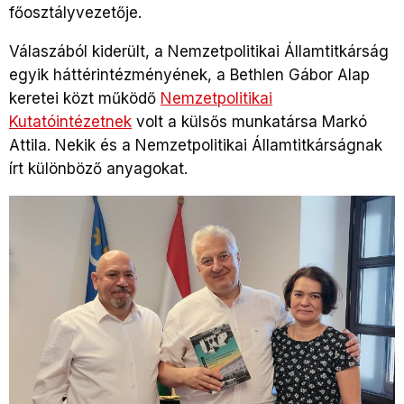
főosztályvezetője.
Válaszából kiderült, a Nemzetpolitikai Államtitkárság
egyik háttérintézményének, a Bethlen Gábor Alap
keretei közt működő
Nemzetpolitikai
Kutatóintézetnek
volt a külsős munkatársa Markó
Attila. Nekik és a Nemzetpolitikai Államtitkárságnak
írt különböző anyagokat.