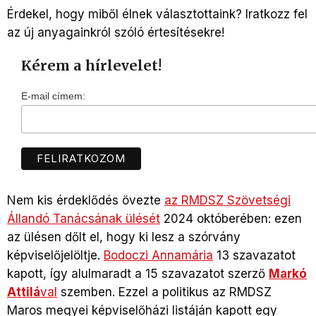
Érdekel, hogy miből élnek választottaink? Iratkozz fel
az új anyagainkról szóló értesítésekre!
Kérem a hírlevelet!
E-mail címem:
Nem kis érdeklődés övezte
az RMDSZ Szövetségi
Állandó Tanácsának ülését
2024 októberében: ezen
az ülésen dőlt el, hogy ki lesz a szórvány
képviselőjelöltje.
Bodoczi Annamária
13 szavazatot
kapott, így alulmaradt a 15 szavazatot szerző
Markó
Attilá
val
szemben. Ezzel a politikus az RMDSZ
Maros megyei képviselőházi listáján kapott egy