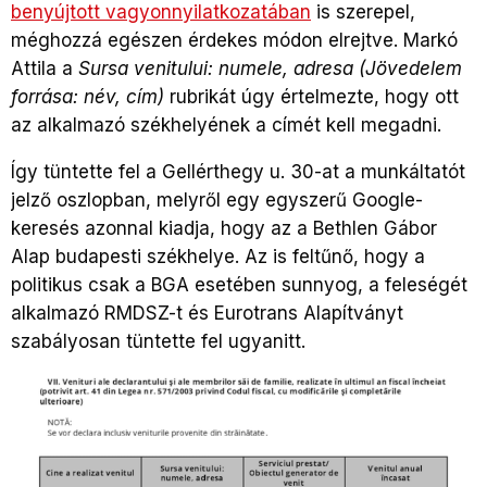
benyújtott vagyonnyilatkozatában
is szerepel,
méghozzá egészen érdekes módon elrejtve. Markó
Attila a
Sursa venitului: numele, adresa (Jövedelem
forrása: név, cím)
rubrikát úgy értelmezte, hogy ott
az alkalmazó székhelyének a címét kell megadni.
Így tüntette fel a Gellérthegy u. 30-at a munkáltatót
jelző oszlopban, melyről egy egyszerű Google-
keresés azonnal kiadja, hogy az a Bethlen Gábor
Alap budapesti székhelye. Az is feltűnő, hogy a
politikus csak a BGA esetében sunnyog, a feleségét
alkalmazó RMDSZ-t és Eurotrans Alapítványt
szabályosan tüntette fel ugyanitt.