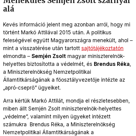
Menekülés Semjén Zsolt szárnyai
alá
Kevés információ jelent meg azonban arról, hogy mi
történt Markó Attilával 2015 után. A politikus
feleségével együtt Magyarországra menekült, ahol –
mint a visszatérése után tartott
sajtótájékoztatón
elmondta –
Semjén Zsolt
magyar miniszterelnök-
helyettes biztosította a védelmét, és
Brendus Réka
,
a Miniszterelnökség Nemzetpolitikai
Államtitkárságának a főosztályvezetője intézte az
„apró-cseprő” ügyeiket.
Arra kértük Markó Attilát, mondja el részletesebben,
miben állt Semjén Zsolt miniszterelnök-helyettes
„védelme”, valamint milyen ügyeket intézett
számukra Brendus Réka, a Miniszterelnökség
Nemzetpolitikai Államtitkárságának a