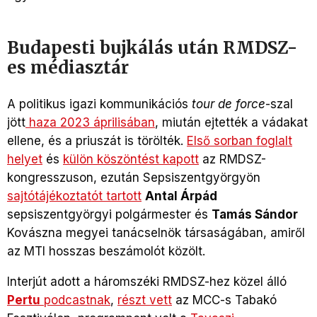
Budapesti bujkálás után RMDSZ-
es médiasztár
A politikus igazi kommunikációs
tour de force
-szal
jött
haza 2023
áprilisában
, miután ejtették a vádakat
ellene, és a priuszát is törölték.
Első sorban foglalt
helyet
és
külön köszöntést kapott
az RMDSZ-
kongresszuson, ezután Sepsiszentgyörgyön
sajtótájékoztatót tartott
Antal Árpád
sepsiszentgyörgyi polgármester és
Tamás Sándor
Kovászna megyei tanácselnök társaságában, amiről
az MTI hosszas beszámolót közölt.
Interjút adott a háromszéki RMDSZ-hez közel álló
Pertu
podcastnak
,
részt vett
az MCC-s Tabakó