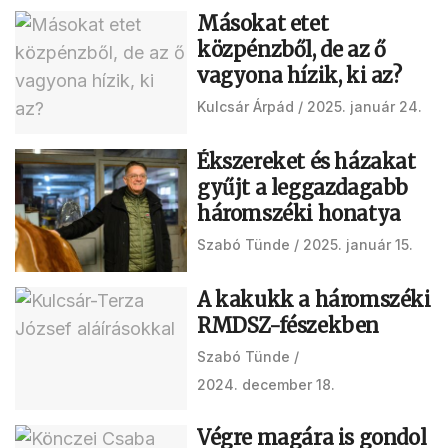
Másokat etet
közpénzből, de az ő
vagyona hízik, ki az?
Kulcsár Árpád
2025. január 24.
Ékszereket és házakat
gyűjt a leggazdagabb
háromszéki honatya
Szabó Tünde
2025. január 15.
A kakukk a háromszéki
RMDSZ-fészekben
Szabó Tünde
2024. december 18.
Végre magára is gondol