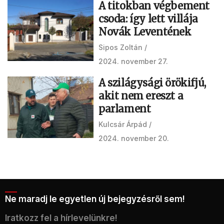
A titokban végbement
csoda: így lett villája
Novák Leventének
Sipos Zoltán
2024. november 27.
A szilágysági örökifjú,
akit nem ereszt a
parlament
Kulcsár Árpád
2024. november 20.
Ne maradj le egyetlen új bejegyzésről sem!
Iratkozz fel a hírlevelünkre!