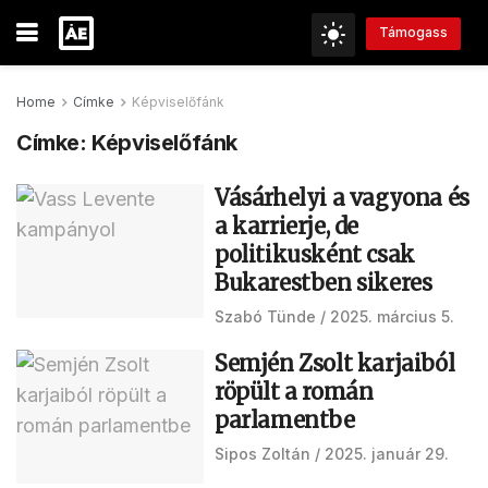
Támogass
Home
Címke
Képviselőfánk
Címke:
Képviselőfánk
Vásárhelyi a vagyona és
a karrierje, de
politikusként csak
Bukarestben sikeres
Szabó Tünde
2025. március 5.
Semjén Zsolt karjaiból
röpült a román
parlamentbe
Sipos Zoltán
2025. január 29.