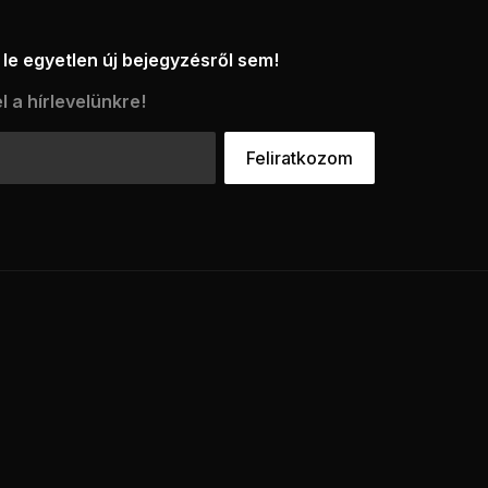
le egyetlen új bejegyzésről sem!
l a hírlevelünkre!