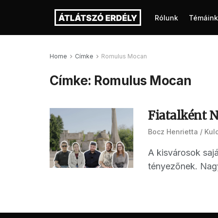
Rólunk
Témáink
Home
Címke
Romulus Mocan
Címke:
Romulus Mocan
Fiatalként 
Bocz Henrietta
Kul
A kisvárosok sajá
tényezőnek. Nagy