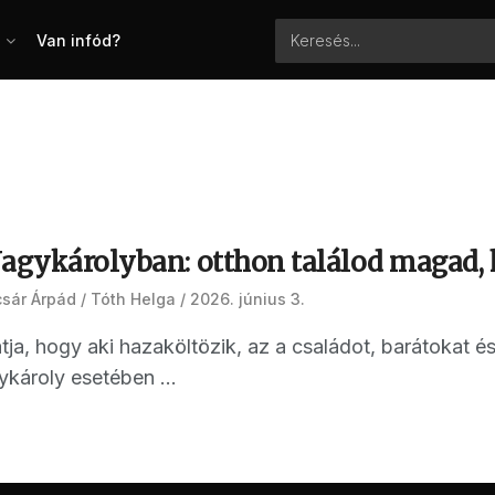
Van infód?
Nagykárolyban: otthon találod magad,
csár Árpád
Tóth Helga
2026. június 3.
tja, hogy aki hazaköltözik, az a családot, barátokat é
károly esetében ...