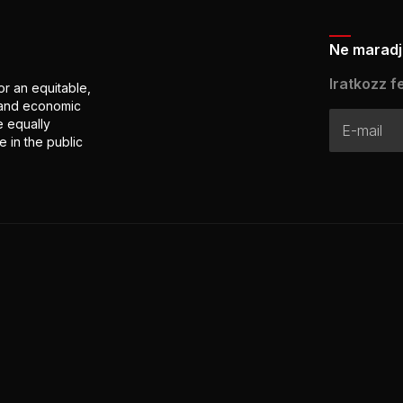
Ne maradj 
Iratkozz fe
or an equitable,
l and economic
e equally
 in the public