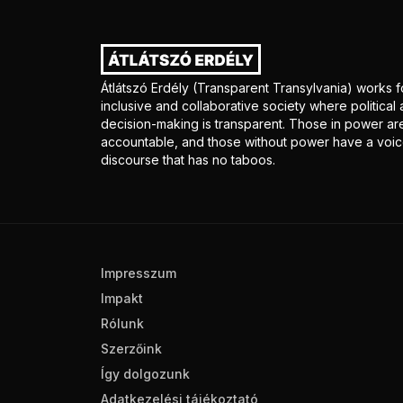
Átlátszó Erdély (Transparent Transylvania) works f
inclusive and collaborative society where politica
decision-making is transparent. Those in power ar
accountable, and those without power have a voice
discourse that has no taboos.
Impresszum
Impakt
Rólunk
Szerzőink
Így dolgozunk
Adatkezelési tájékoztató