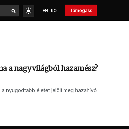
Támogass
EN
RO
 ha a nagyvilágból hazamész?
s a nyugodtabb életet jelöli meg hazahívó