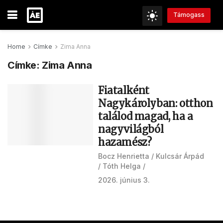
Támogass
Home
Címke
Zima Anna
Címke:
Zima Anna
Fiatalként
Nagykárolyban: otthon
találod magad, ha a
nagyvilágból
hazamész?
Bocz Henrietta
Kulcsár Árpád
Tóth Helga
2026. június 3.