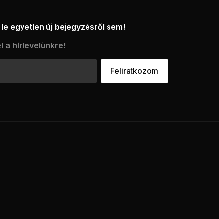
le egyetlen új bejegyzésről sem!
l a hírlevelünkre!