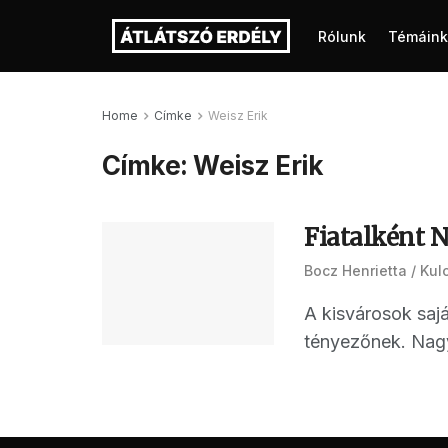
Rólunk
Témáink
Home
Címke
Weisz Erik
Címke:
Weisz Erik
Fiatalként 
Bocz Henrietta
Kul
A kisvárosok sajá
tényezőnek. Nagy