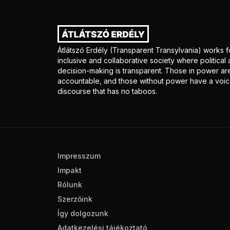
Átlátszó Erdély (Transparent Transylvania) works f
inclusive and collaborative society where politica
decision-making is transparent. Those in power ar
accountable, and those without power have a voice
discourse that has no taboos.
Impresszum
Impakt
Rólunk
Szerzőink
Így dolgozunk
Adatkezelési tájékoztató