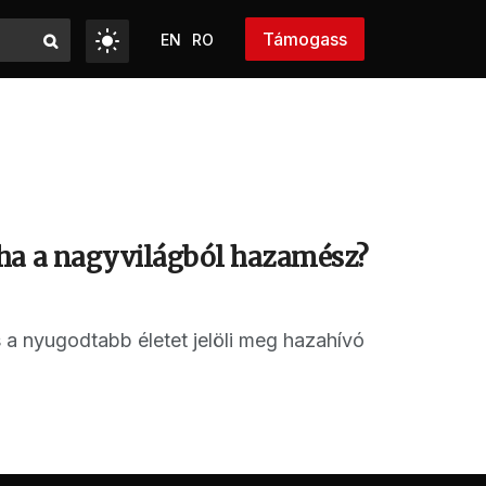
Támogass
EN
RO
 ha a nagyvilágból hazamész?
s a nyugodtabb életet jelöli meg hazahívó