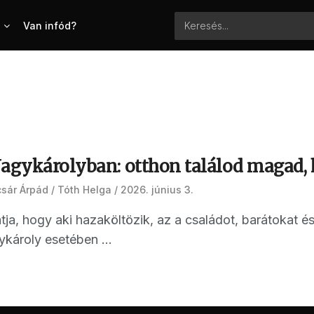
Van infód?
Nagykárolyban: otthon találod magad,
csár Árpád
Tóth Helga
2026. június 3.
tja, hogy aki hazaköltözik, az a családot, barátokat é
károly esetében ...