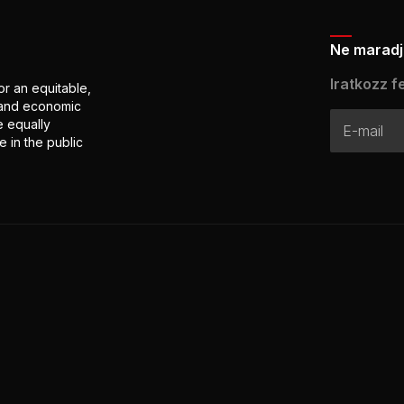
Ne maradj 
Iratkozz fe
or an equitable,
l and economic
e equally
 in the public