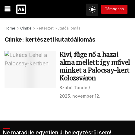
Támogass
Home
Címke
kertészeti kutatóállomás
Címke:
kertészeti kutatóállomás
Kivi, füge nő a hazai
alma mellett: így művel
minket a Palocsay-kert
Kolozsváron
Szabó Tünde
2025. november 12.
Ne maradj le egyetlen új bejegyzésről sem!